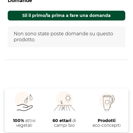
Domande
Non sono state poste domande su questo
prodotto.
Sii il primo/la prima a fare una domanda
Non sono state poste domande su questo
prodotto.
100%
attivi
60 ettari
di
Prodotti
vegetali
campi bio
eco-concepiti