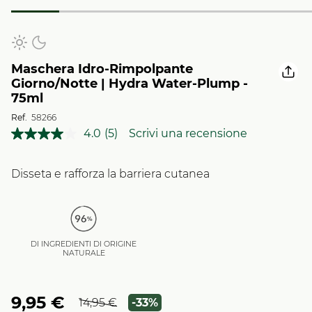
Maschera Idro-Rimpolpante
Giorno/Notte | Hydra Water-Plump -
75ml
Ref.
58266
4.0
(5)
Scrivi una recensione
Leggi
5
recensioni.
Stesso
Disseta e rafforza la barriera cutanea
link
alla
pagina.
DI INGREDIENTI DI ORIGINE
NATURALE
9,95 €
14,95 €
-33%