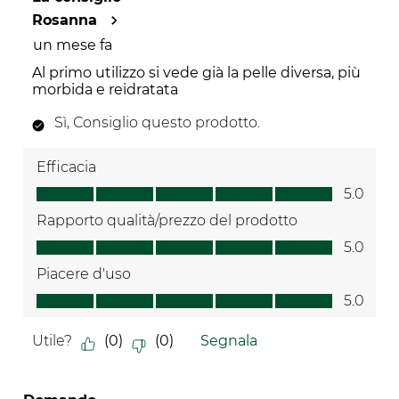
Rosanna
un mese fa
Al primo utilizzo si vede già la pelle diversa, più
morbida e reidratata
Sì, Consiglio questo prodotto.
Efficacia
Efficacia, 5.0 su 5
5.0
Rapporto qualità/prezzo del prodotto
Rapporto qualità/prezzo del prodotto, 5.0 su 5
5.0
Piacere d'uso
Piacere d'uso, 5.0 su 5
5.0
Utile?
(
0
)
(
0
)
Segnala