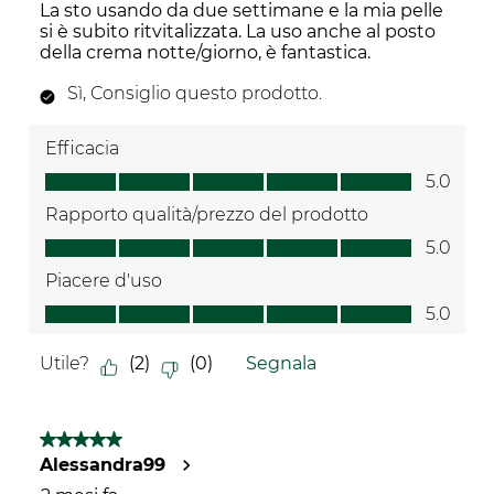
La sto usando da due settimane e la mia pelle
si è subito ritvitalizzata. La uso anche al posto
della crema notte/giorno, è fantastica.
Sì, Consiglio questo prodotto.
Efficacia
Efficacia, 5.0 su 5
5.0
Rapporto qualità/prezzo del prodotto
Rapporto qualità/prezzo del prodotto, 5.0 su 5
5.0
Piacere d'uso
Piacere d'uso, 5.0 su 5
5.0
Utile?
(
2
)
(
0
)
Segnala
5 su 5 stelle.
Alessandra99