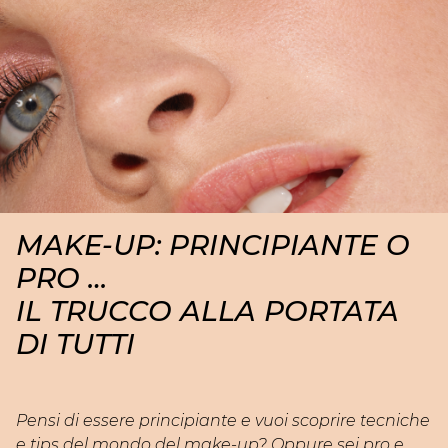
Microcamera, per definire la tua routine
haircare personalizzata.
Servizio gratuito di circa 20 minuti, disponibile in
Beauty Atelier selezionati.
Vuoi contattare il tuo Beauty Atelier per conoscere il
calendario eventi?
CLICCA QUI
MAKE-UP: PRINCIPIANTE O
PRO …
IL TRUCCO ALLA PORTATA
DI TUTTI
Pensi di essere principiante e vuoi scoprire tecniche
e tips del mondo del make-up? Oppure sei pro e