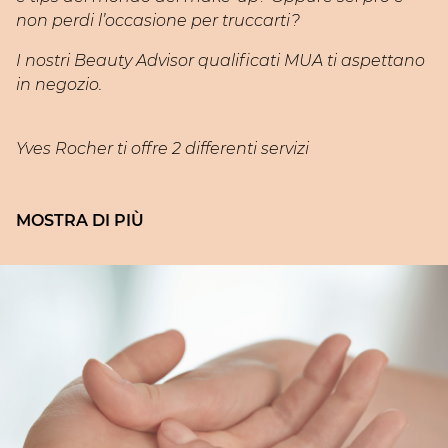
non perdi l’occasione per truccarti?
I nostri Beauty Advisor qualificati MUA ti aspettano
in negozio.
Yves Rocher ti offre 2 differenti servizi
FLASH MAKE-UP:
sessioni di trucco fast, con
focus su un elemento in particolare.
Servizio gratuito di 10 minuti, disponibile in Beauty
Atelier selezionati.
MAKE-UP TIPS:
special sessions in cui i nostri
Expert avranno il piacere di condividere con te
consigli, tips e modalità di applicazione, in linea
con la stagione e i trend del momento .