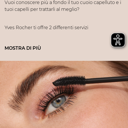
Vuoi conoscere più a fondo il tuo cuoio capelluto e i
tuoi capelli per trattarli al meglio?
Yves Rocher ti offre 2 differenti servizi
HAIRDIAG:
consulenza guidata ed
approfondita con l’aiuto dei nostri Beauty
Advisor, per identificare il rituale haircare più
adatto ai tuoi bisogni .
Servizio gratuito di 10 minuti, disponibile in tutti gli
store.
TECH HAIRDIAG:
i nostri Hair Expert ti
offriranno un check-up completo di cuoio
capelluto e fibra capillare, eseguito con