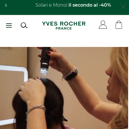
Salta
Solari e Monoï
il secondo al -40%​
al
contenuto
principale