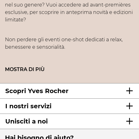
nel suo genere? Vuoi accedere ad avant-premières
esclusive, per scoprire in anteprima novità e edizioni
limitate?
Non perdere gli eventi one-shot dedicati a relax,
benessere e sensorialità.
Aromacologia, Limited Edition, Christmas Collection,
sono solo alcuni esempi Seguici per scoprire il
Calendario Eventi.
Scopri Yves Rocher
Servizi gratuiti disponibili in Beauty Atelier
I nostri servizi
selezionati.
Unisciti a noi
Vuoi contattare il tuo Beauty Atelier per conoscere il
calendario eventi?
CLICCA QUI
Hai bisogno di aiuto?