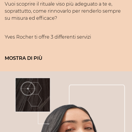
Vuoi scoprire il rituale viso più adeguato a te e,
soprattutto, come rinnovarlo per renderlo sempre
su misura ed efficace?
Yves Rocher ti offre 3 differenti servizi
SKINDIAG:
2 foto, 22 parametri analizzati, una
diagnosi della pelle approfondita e
personalizzata.
Servizio gratuito di circa 20 minuti, disponibile in
tutti gli store.
LIGHT SKINDIAG:
giornate-evento dedicate alla
skincare, con focus speciali in linea con la
stagione e i trend del momento.
Servizio gratuito di 10 minuti, disponibile in Beauty