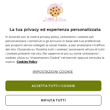
Viso, capelli, trucco, benessere … scegli il
servizio più adatto alle tue esigenze e
regalati momenti speciali.
Scopri tutti i servizi disponibili, il
La tua privacy ed esperienza personalizzata
calendario eventi e gli store in cui puoi
In accordo con la nostra privacy policy, utilizziamo i cookies per
personalizzare i contenuti e gli annunci in base alle tue preferenze,
recarti per usufruirne!
per proporti servizi collegati ai social media , e per analizzare il traffico
del sito. Cliccando su "Accetta tutti i cookies", acconsenti all'uso di tutti
i cookies presenti nel sito. Per saperne di più su come utilizziamo i
cookies, clicca su "impostazioni Cookie" nel banner oppure consulta la
nostra
Cookies Policy
IMPOSTAZIONI COOKIE
ACCETTA TUTTI I COOKIE
RIFIUTA TUTTI