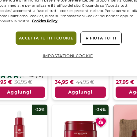
ontenuti e gli annunci in base alle tue preferenze, per proporti servizi collegat
ocial media , e per analizzare il traffico del sito. Cliccando su "Accetta tutti i
ookies", acconsenti all'uso di tutti i cookies presenti nel sito. Per saperne di pi
ome utilizziamo i cookies, clicca su "impostazioni Cookie" nel banner oppure
onsulta la nostra
Cookies Policy
ACCETTA TUTTI I COOKIE
RIFIUTA TUTTI
ema Anti-Rughe
Trattamento Anti-
Trattam
mpolpante
Rughe Intenso...
Anti-Rug
IMPOSTAZIONI COOKIE
orno...
Vasetto
75
ML.
Tubo
14
ML
etto
50
ML.
4.7
(31)
4.7
4.7
4.3
(19)
su
su
3
,95 €
36,95 €
34,95 €
44,95 €
27,95 €
5
5
stelle.
stelle.
Aggiungi
Aggiungi
Ag
31
13
lle.
recensioni
recensio
censioni
-22%
-24%