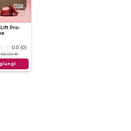
Lift Pro-
ne
0.0
(0)
86,90 €
giungi