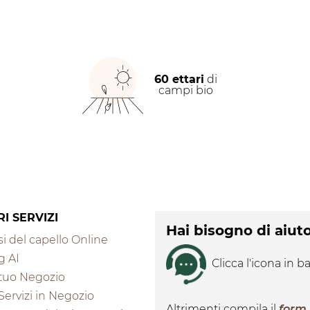
60 ettari
di
campi bio
RI SERVIZI
Hai bisogno di aiut
i del capello Online
g AI
Clicca l'icona in ba
l tuo Negozio
 Servizi in Negozio
Altrimenti compila il
form