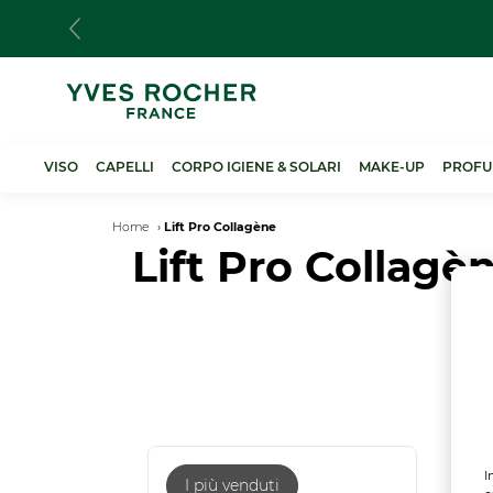
Salta
al
contenuto
principale
VISO
CAPELLI
CORPO IGIENE & SOLARI
MAKE-UP
PROFU
Breadcrumb
Home
Lift Pro Collagène
Lift Pro Collagè
I
I più venduti