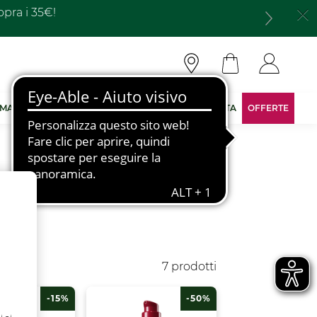
 MARCA
DIVENTA CONSULENTE
AREA RISERVATA
OFFERTE
7 prodotti
-15%
-50%