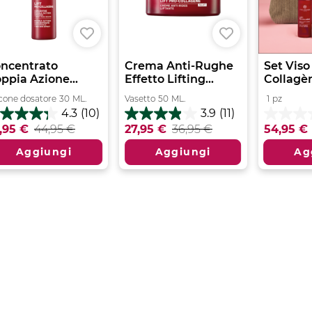
ncentrato
Crema Anti-Rughe
Set Viso 
ppia Azione...
Effetto Lifting...
Collagè
cone dosatore
30
ML.
Vasetto
50
ML.
1
pz
4.3
(10)
3.9
(11)
3
3.9
0.0
,95 €
44,95 €
27,95 €
36,95 €
54,95 €
su
su
5
5
Aggiungi
Aggiungi
Ag
lle.
stelle.
stelle.
11
censioni
recensioni