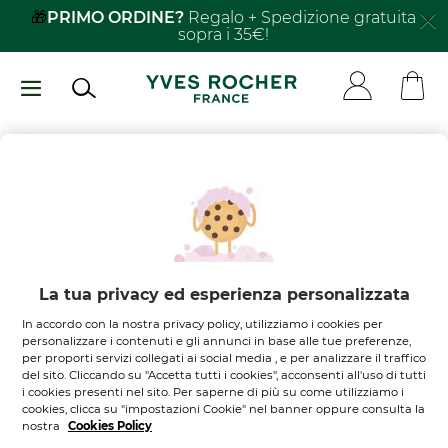
Salta
🎁
PRIMO ORDINE?
Regalo + Spedizione gratuita
sopra i 35€!
al
contenuto
principale
Non ci sono
prodotti nel
tuo carrello
Lasciati ispirare
La tua privacy ed esperienza personalizzata
In accordo con la nostra privacy policy, utilizziamo i cookies per
SCOPRI I NOSTRI PRODOTTI
personalizzare i contenuti e gli annunci in base alle tue preferenze,
per proporti servizi collegati ai social media , e per analizzare il traffico
del sito. Cliccando su "Accetta tutti i cookies", acconsenti all'uso di tutti
i cookies presenti nel sito. Per saperne di più su come utilizziamo i
cookies, clicca su "impostazioni Cookie" nel banner oppure consulta la
nostra
Cookies Policy