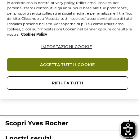
richieste informazioni sensibili come il colore e la
In accordo con la nostra privacy policy, utilizziamo i cookies per
personalizzare i contenuti e gli annunci in base alle tue preferenze,
tipologia dei tuoi capelli. Il trattamento di questi dati
per proporti servizi collegati ai social media , e per analizzare il traffico
sensibili da parte di Yves Rocher richiede la preventiva
del sito. Cliccando su "Accetta tutti i cookies", acconsenti all'uso di tutti
raccolta del tuo consenso.
i cookies presenti nel sito. Per saperne di più su come utilizziamo i
cookies, clicca su "impostazioni Cookie" nel banner oppure consulta la
nostra
Cookies Policy
Acconsento al trattamento dei dati relativi ai miei
IMPOSTAZIONI COOKIE
capelli con il fine di ricevere i risultati della mia
diagnosi personalizzata e consigli utili sui prodotti.
ACCETTA TUTTI I COOKIE
Inizia!
RIFIUTA TUTTI
Scopri Yves Rocher
I nostri servizi