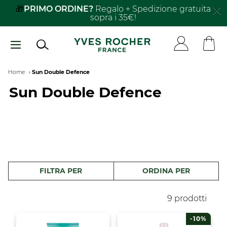
Salta
🎁
PRIMO ORDINE?
Regalo + Spedizione gratuita
sopra i 35€!
al
contenuto
principale
Breadcrumb
Home
Sun Double Defence
Sun Double Defence
FILTRA PER
ORDINA PER
9 prodotti
-10%