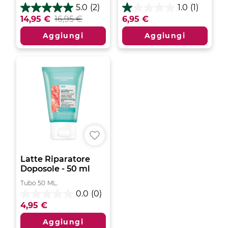
5.0
(2)
1.0
(1)
5.0
1.0
14,95 €
16,95 €
6,95 €
su
su
5
5
Aggiungi
Aggiungi
stelle.
stelle.
2
1
recensioni
recensione
Latte Riparatore
Doposole - 50 ml
Tubo
50
ML.
0.0
(0)
0.0
4,95 €
su
5
Aggiungi
stelle.