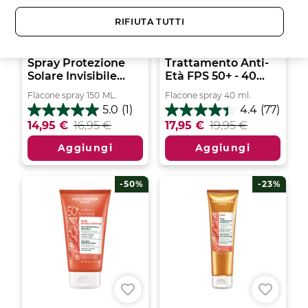
RIFIUTA TUTTI
Spray Protezione
Trattamento Anti-
Solare Invisibile...
Età FPS 50+ - 40...
Flacone spray
150
ML.
Flacone spray
40
ml.
5.0
(1)
4.4
(77)
5.0
4.4
14,95 €
16,95 €
17,95 €
19,95 €
su
su
5
5
Aggiungi
Aggiungi
stelle.
stelle.
1
77
recensione
recensioni
-50%
-23%