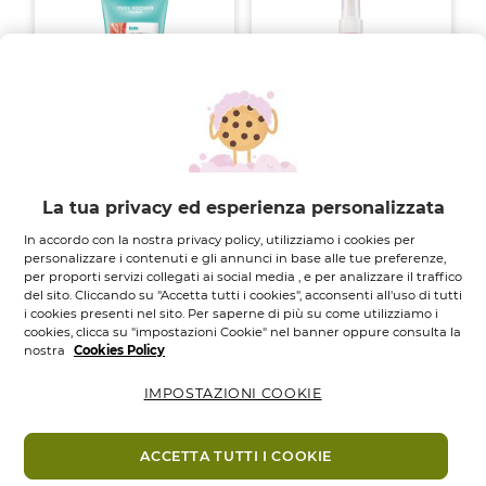
Latte Riparatore
Spray Protezione
La tua privacy ed esperienza personalizzata
Doposole - 200 ml
Solare Invisibile...
Tubo
200
ML.
Flacone spray
150
ML.
In accordo con la nostra privacy policy, utilizziamo i cookies per
personalizzare i contenuti e gli annunci in base alle tue preferenze,
4.0
(3)
3.7
(3)
4.0
3.7
per proporti servizi collegati ai social media , e per analizzare il traffico
12,95 €
17,95 €
19,95 €
su
su
del sito. Cliccando su "Accetta tutti i cookies", acconsenti all'uso di tutti
5
5
i cookies presenti nel sito. Per saperne di più su come utilizziamo i
Aggiungi
Aggiungi
stelle.
stelle.
cookies, clicca su "impostazioni Cookie" nel banner oppure consulta la
3
3
nostra
Cookies Policy
recensioni
recensioni
-11%
-10%
IMPOSTAZIONI COOKIE
ACCETTA TUTTI I COOKIE