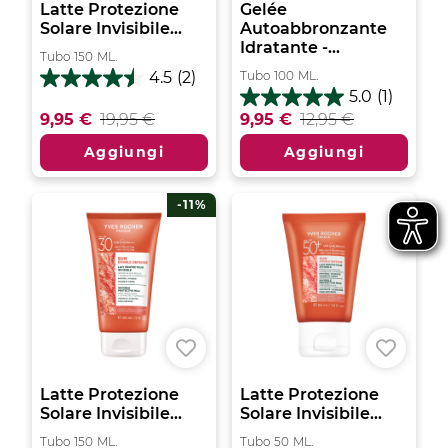
Latte Protezione
Gelée
Solare Invisibile...
Autoabbronzante
Idratante -...
Tubo
150
ML.
Tubo
100
ML.
4.5
(2)
4.5
5.0
(1)
su
5.0
9,95 €
19,95 €
9,95 €
12,95 €
5
su
stelle.
5
Aggiungi
Aggiungi
2
stelle.
recensioni
1
recensione
-11%
Latte Protezione
Latte Protezione
Solare Invisibile...
Solare Invisibile...
Tubo
150
ML.
Tubo
50
ML.