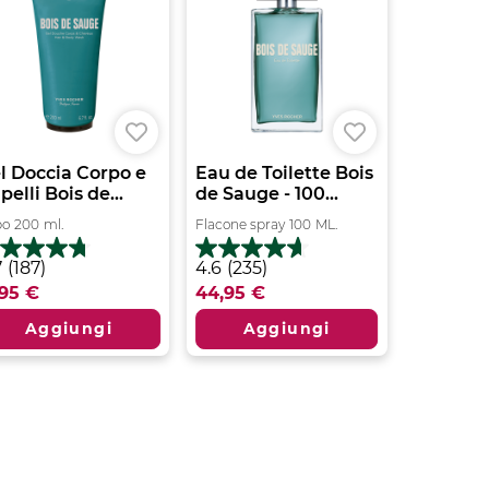
l Doccia Corpo e
Eau de Toilette Bois
pelli Bois de...
de Sauge - 100...
bo
200
ml.
Flacone spray
100
ML.
7
4.6
7
(187)
4.6
(235)
su
,95 €
44,95 €
5
lle.
stelle.
Aggiungi
Aggiungi
7
235
censioni
recensioni