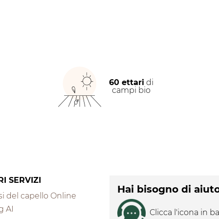
60 ettari
di
campi bio
RI SERVIZI
Hai bisogno di aiut
i del capello Online
g AI
Clicca l'icona in ba