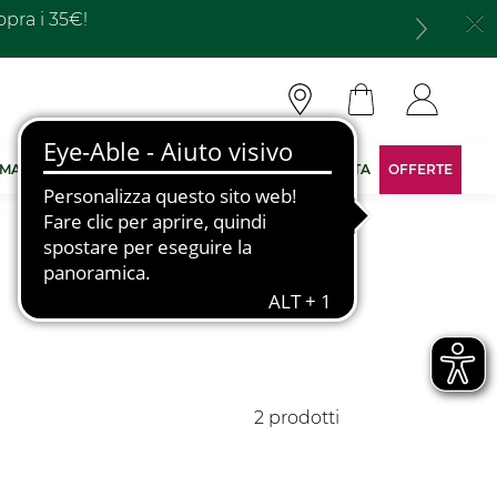
opra i 35€!
 MARCA
DIVENTA CONSULENTE
AREA RISERVATA
OFFERTE
2 prodotti