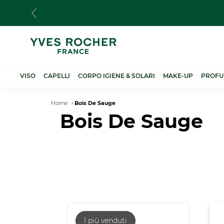
Salta
al
contenuto
principale
VISO
CAPELLI
CORPO IGIENE & SOLARI
MAKE-UP
PROFU
Breadcrumb
Home
Bois De Sauge
Bois De Sauge
I più venduti