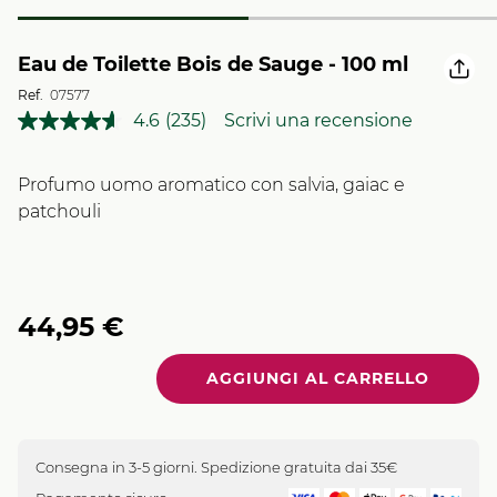
Eau de Toilette Bois de Sauge - 100 ml
Ref.
07577
4.6
(235)
Scrivi una recensione
Leggi
235
recensioni.
Stesso
Profumo uomo aromatico con salvia, gaiac e
link
patchouli
alla
pagina.
44,95 €
Quantità
Consegna in 3-5 giorni. Spedizione gratuita dai 35€