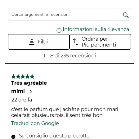
con
con
con
con
con
una
2
3
4
5
Cerca argomenti e ricerca delle recensioni
1
stelle.
stelle.
stelle.
stelle.
stella.
Questa
Questa
Questa
Questa
Informazioni sulla rilevanza
Visu
Questa
azione
azione
azione
azione
Ordina per
azione
aprirà
aprirà
aprirà
aprirà
Filtri
Più pertinenti
aprirà
il
il
il
il
1
1
–
8 di 235
recensioni
il
modulo
modulo
modulo
modulo
a
modulo
di
di
di
di
8
di
invio.
invio.
invio.
invio.
di
5 su 5 stelle.
invio.
235
Très agréable
recensioni.
mimi
22 ore fa
c'est le parfum que j'achète pour mon mari
cela fait plusieurs fois, il sent très bon
Traduci con Google
Sì, Consiglio questo prodotto.