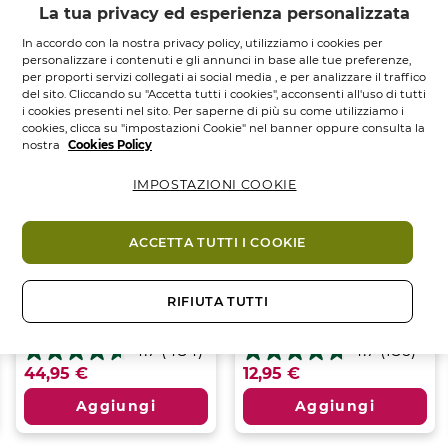
Ti potrebbe piacere anche
La tua privacy ed esperienza personalizzata
In accordo con la nostra privacy policy, utilizziamo i cookies per
personalizzare i contenuti e gli annunci in base alle tue preferenze,
per proporti servizi collegati ai social media , e per analizzare il traffico
del sito. Cliccando su "Accetta tutti i cookies", acconsenti all'uso di tutti
i cookies presenti nel sito. Per saperne di più su come utilizziamo i
cookies, clicca su "impostazioni Cookie" nel banner oppure consulta la
nostra
Cookies Policy
IMPOSTAZIONI COOKIE
ACCETTA TUTTI I COOKIE
Eau de Toilette
Gel Doccia Corpo e
Ambre Noir - 100 ml
Capelli Bois de...
RIFIUTA TUTTI
Vapo
100
ml.
Tubo
200
ml.
4.7
(484)
4.7
(186)
4.7
4.7
44,95 €
12,95 €
su
su
5
5
Aggiungi
Aggiungi
stelle.
stelle.
484
186