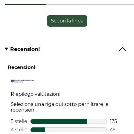
recensioni
recensioni
Scopri la linea
Recensioni
Recensioni
Riepilogo valutazioni
Seleziona una riga qui sotto per filtrare le
recensioni.
5 stelle
stelle
175
175 recens
4 stelle
stelle
45