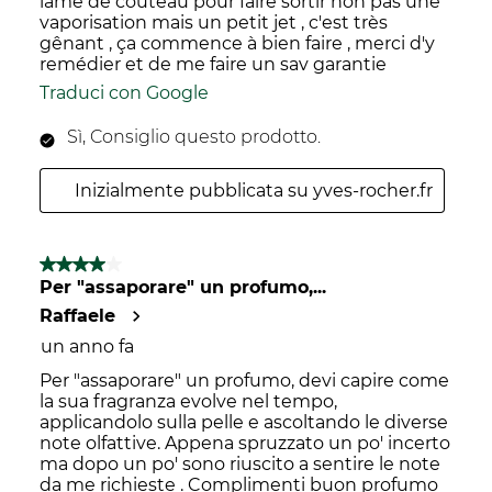
lame de couteau pour faire sortir non pas une
vaporisation mais un petit jet , c'est très
gênant , ça commence à bien faire , merci d'y
remédier et de me faire un sav garantie
Traduci con Google
Sì, Consiglio questo prodotto.
Inizialmente pubblicata su yves-rocher.fr
4 su 5 stelle.
Per "assaporare" un profumo,...
Raffaele
un anno fa
Per "assaporare" un profumo, devi capire come
la sua fragranza evolve nel tempo,
applicandolo sulla pelle e ascoltando le diverse
note olfattive. Appena spruzzato un po' incerto
ma dopo un po' sono riuscito a sentire le note
da me richieste . Complimenti buon profumo