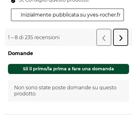
Inizialmente pubblicata su yves-rocher.fr
1
–
8 di 235
recensioni
Succes
Precedente
r
recens
Domande
Non sono state poste domande su questo
prodotto.
Sii il primo/la prima a fare una domanda
Non sono state poste domande su questo
prodotto.