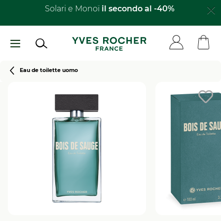
Salta
Solari e Monoï
il secondo al -40%​
al
contenuto
principale
Breadcrumb
Eau de toilette uomo