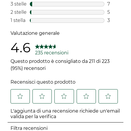
45 recensi
3 stelle
stelle
7
7 recensio
2 stelle
stelle
5
5 recensio
1 stella
stelle
3
3 recension
Valutazione generale
4.6
235 recensioni
Questo prodotto è consigliato da 211 di 223
(95%) recensori
Recensisci questo prodotto
Selezionare
Selezionare
Selezionare
Selezionare
Selezionare
L'aggiunta di una recensione richiede un'email
per
per
per
per
per
valida per la verifica
valutare
valutare
valutare
valutare
valutare
l'articolo
l'articolo
l'articolo
l'articolo
l'articolo
Filtra recensioni