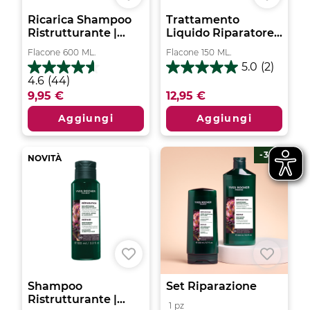
Ricarica Shampoo
Trattamento
Ristrutturante |...
Liquido Riparatore...
Flacone
600
ML.
Flacone
150
ML.
5.0
(2)
5.0
4.6
4.6
(44)
su
su
9,95 €
12,95 €
5
5
stelle.
stelle.
Aggiungi
Aggiungi
2
44
recensioni
recensioni
-35%
NOVITÀ
Shampoo
Set Riparazione
Ristrutturante |...
1
pz