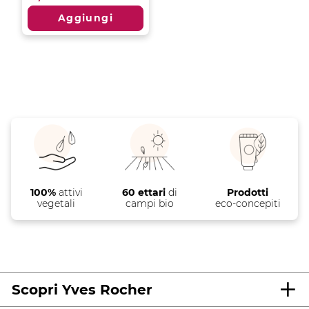
5
Aggiungi
stelle.
100%
attivi
60 ettari
di
Prodotti
vegetali
campi bio
eco-concepiti
Scopri Yves Rocher