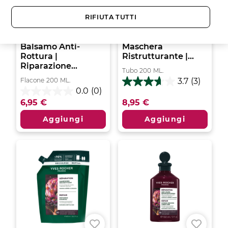
RIFIUTA TUTTI
Balsamo Anti-
Maschera
Rottura |
Ristrutturante |...
Riparazione...
Tubo
200
ML.
Flacone
200
ML.
3.7
(3)
3.7
0.0
(0)
su
0.0
6,95 €
8,95 €
5
su
stelle.
5
Aggiungi
Aggiungi
3
stelle.
recensioni