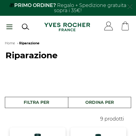
Salta
RIMO ORDINE?
Regalo + Spedizione gratuita
sopra i 35€!
al
contenuto
principale
Breadcrumb
Home
Riparazione
Riparazione
FILTRA PER
ORDINA PER
9 prodotti