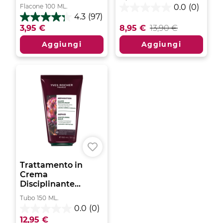
Flacone
100
ML.
0.0
(0)
0.0
4.3
(97)
su
4.3
3,95 €
8,95 €
13,90 €
5
su
stelle.
5
Aggiungi
Aggiungi
stelle.
97
recensioni
Trattamento in
Crema
Disciplinante...
Tubo
150
ML.
0.0
(0)
0.0
12,95 €
su