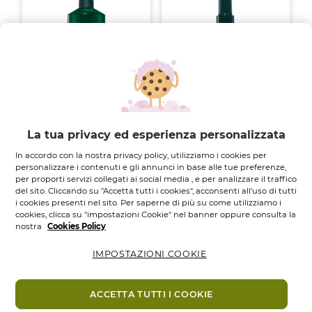
Shampoo
Siero
Ristrutturante |...
Ristrutturante...
La tua privacy ed esperienza personalizzata
Flacone
300
ML.
Flacone dosatore
100
ML.
In accordo con la nostra privacy policy, utilizziamo i cookies per
5.0
(1)
3.5
(2)
personalizzare i contenuti e gli annunci in base alle tue preferenze,
5.0
3.5
per proporti servizi collegati ai social media , e per analizzare il traffico
6,95 €
12,95 €
su
su
del sito. Cliccando su "Accetta tutti i cookies", acconsenti all'uso di tutti
5
5
i cookies presenti nel sito. Per saperne di più su come utilizziamo i
Aggiungi
Aggiungi
stelle.
stelle.
cookies, clicca su "impostazioni Cookie" nel banner oppure consulta la
1
2
nostra
Cookies Policy
recensione
recensioni
IMPOSTAZIONI COOKIE
ACCETTA TUTTI I COOKIE