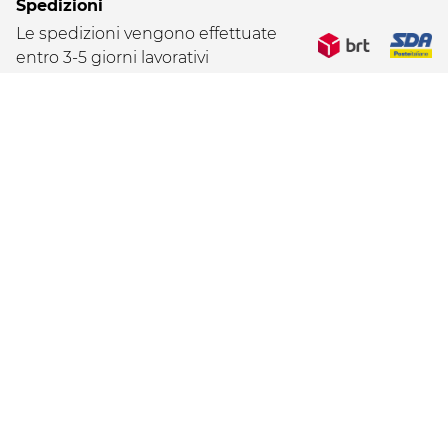
Spedizioni
Le spedizioni vengono effettuate
entro 3-5 giorni lavorativi
Pagamenti
Seguici sui social
Menzioni legali
Informativa privacy
Cookies
Informazioni precontrattuali
Condizioni generali servizio Opinioni
Accessibilità
Footer
®2020 Marchio depositato da Yves Rocher
Yves Rocher Italia Srl Società Benefit a Socio Unico
submenu
part. IVA IT07646640156
CRÉATEUR DE LA COSMÉTIQUE VÉGÉTALE®