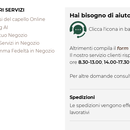
RI SERVIZI
Hai bisogno di aiut
i del capello Online
g AI
Clicca l'icona in ba
l tuo Negozio
 Servizi in Negozio
Altrimenti compila il
form
mma Fedeltà in Negozio
Il nostro servizio clienti r
ore
8.30-13.00
;
14.00-17.30
Per altre domande consul
Spedizioni
Le spedizioni vengono effe
lavorativi