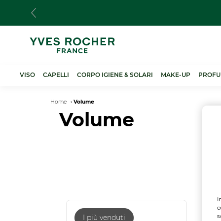
Salta
al
contenuto
principale
VISO
CAPELLI
CORPO IGIENE & SOLARI
MAKE-UP
PROFU
Breadcrumb
Home
Volume
Volume
I
c
s
I più venduti