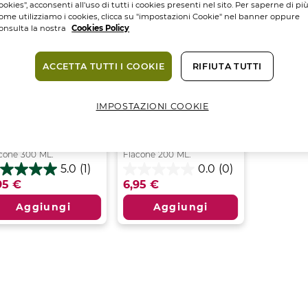
ookies", acconsenti all'uso di tutti i cookies presenti nel sito. Per saperne di pi
ome utilizziamo i cookies, clicca su "impostazioni Cookie" nel banner oppure
onsulta la nostra
Cookies Policy
ACCETTA TUTTI I COOKIE
RIFIUTA TUTTI
IMPOSTAZIONI COOKIE
hampoo
Balsamo
densificante
Ridensificante
lumizzante...
Volumizzante...
cone
300
ML.
Flacone
200
ML.
5.0
(1)
0.0
(0)
0
0.0
95 €
6,95 €
su
5
Aggiungi
Aggiungi
lle.
stelle.
censione