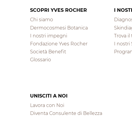
SCOPRI YVES ROCHER
I NOST
Chi siamo
Diagnos
Dermocosmesi Botanica
Skindia
I nostri impegni
Trova i
Fondazione Yves Rocher
I nostri
Società Benefit
Progra
Glossario
UNISCITI A NOI
Lavora con Noi
Diventa Consulente di Bellezza