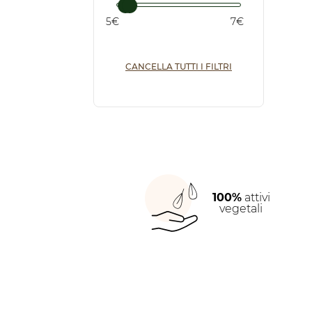
5€
7€
CANCELLA TUTTI I FILTRI
100%
attivi
vegetali