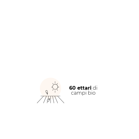
60 ettari
di
campi bio