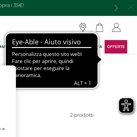
opra i 35€!
 MARCA
DIVENTA CONSULENTE
AREA RISERVATA
OFFERTE
2 prodotti
i ai