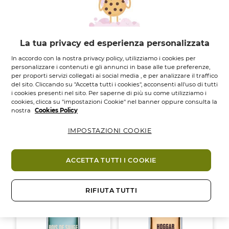
La tua privacy ed esperienza personalizzata
In accordo con la nostra privacy policy, utilizziamo i cookies per
personalizzare i contenuti e gli annunci in base alle tue preferenze,
per proporti servizi collegati ai social media , e per analizzare il traffico
del sito. Cliccando su "Accetta tutti i cookies", acconsenti all'uso di tutti
Eau de Toilette
Eau de Toilette
i cookies presenti nel sito. Per saperne di più su come utilizziamo i
Granit Bleu - 100...
Ambre Noir - 100 ml
cookies, clicca su "impostazioni Cookie" nel banner oppure consulta la
nostra
Cookies Policy
Flacone spray
100
ML.
Vapo
100
ml.
IMPOSTAZIONI COOKIE
4.7
4.7
4.7
(441)
4.7
(484)
su
su
44,95 €
44,95 €
5
5
stelle.
stelle.
ACCETTA TUTTI I COOKIE
Aggiungi
Aggiungi
441
484
recensioni
recensioni
RIFIUTA TUTTI