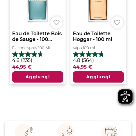
Eau de Toilette Bois
Eau de Toilette
de Sauge - 100...
Hoggar - 100 ml
Flacone spray
100
ML.
Vapo
100
ml.
4.6
4.8
4.6
(235)
4.8
(564)
su
su
44,95 €
44,95 €
5
5
stelle.
stelle.
Aggiungi
Aggiungi
235
564
recensioni
recensioni