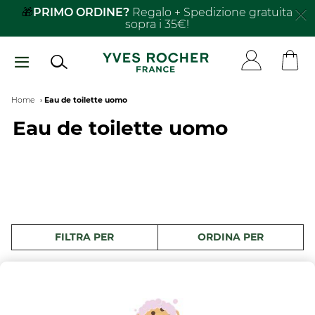
Salta
🎁
PRIMO ORDINE?
Regalo + Spedizione gratuita
sopra i 35€!
al
contenuto
principale
Breadcrumb
Home
Eau de toilette uomo
Eau de toilette uomo
FILTRA PER
ORDINA PER
4 prodotti