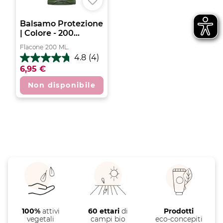
Balsamo Protezione
| Colore - 200...
Flacone
200
ML.
4.8
(4)
4.8
6,95 €
su
5
Non disponibile
stelle.
4
recensioni
100%
attivi
60 ettari
di
Prodotti
vegetali
campi bio
eco-concepiti