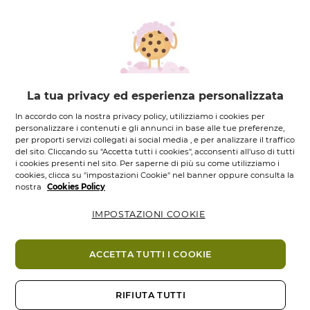
La tua privacy ed esperienza personalizzata
In accordo con la nostra privacy policy, utilizziamo i cookies per
Shampoo
Maschera
personalizzare i contenuti e gli annunci in base alle tue preferenze,
Protezione | Colore -
Protezione | Colore -
per proporti servizi collegati ai social media , e per analizzare il traffico
300...
200...
del sito. Cliccando su "Accetta tutti i cookies", acconsenti all'uso di tutti
i cookies presenti nel sito. Per saperne di più su come utilizziamo i
Flacone
300
ML.
Tubo
200
ML.
cookies, clicca su "impostazioni Cookie" nel banner oppure consulta la
4.3
(11)
4.8
(16)
4.3
4.8
nostra
Cookies Policy
5,95 €
8,95 €
su
su
5
5
IMPOSTAZIONI COOKIE
Aggiungi
Aggiungi
stelle.
stelle.
11
16
recensioni
recensioni
ACCETTA TUTTI I COOKIE
RIFIUTA TUTTI