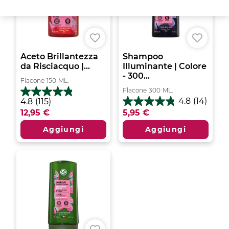
Aceto Brillantezza
Shampoo
da Risciacquo |...
Illuminante | Colore
- 300...
Flacone
150
ML.
Flacone
300
ML.
4.8
4.8
(14)
4.8
(115)
4.8
su
12,95 €
5,95 €
su
5
5
stelle.
Aggiungi
Aggiungi
stelle.
115
14
recensioni
recensioni