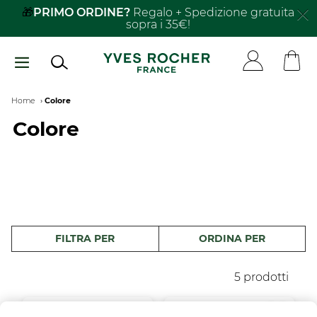
Salta
🎁
PRIMO ORDINE?
Regalo + Spedizione gratuita
sopra i 35€!
al
contenuto
principale
Breadcrumb
Home
Colore
Colore
FILTRA PER
ORDINA PER
5 prodotti