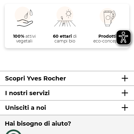
100%
attivi
60 ettari
di
Prodotti
vegetali
campi bio
eco-concepiti
Scopri Yves Rocher
I nostri servizi
Unisciti a noi
Hai bisogno di aiuto?