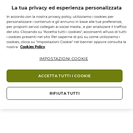
La tua privacy ed esperienza personalizzata
In accordo con la nostra privacy policy, utilizziamo i cookies per
personalizzare i contenuti e gli annunci in base alle tue preferenze,
per proporti servizi collegati ai social media , e per analizzare il traffico
del sito. Cliccando su "Accetta tutti i cookies", acconsenti all'uso di tutti
i cookies presenti nel sito. Per saperne di più su come utilizziamo i
cookies, clicca su "impostazioni Cookie" nel banner oppure consulta la
nostra
Cookies Policy
Eau de Toilette
Gel Doccia Corpo e
Granit Bleu - 100...
Capelli Granit...
IMPOSTAZIONI COOKIE
Flacone spray
100
ML.
Tubo
200
ML.
ACCETTA TUTTI I COOKIE
4.7
4.8
4.7
(442)
4.8
(131)
su
su
44,95 €
12,95 €
5
5
stelle.
stelle.
RIFIUTA TUTTI
Aggiungi
Aggiungi
442
131
recensioni
recensioni