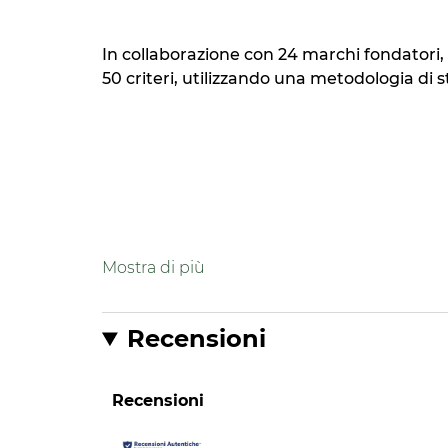
In collaborazione con 24 marchi fondatori, 
50 criteri, utilizzando una metodologia d
Formula
Formula contenente il 98% di ingred
Recensioni
Formulato per limitare l'impatto su
Imballaggio
Recensioni
Imballaggio più leggero* *della med