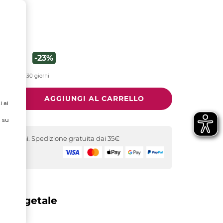
 DI
ALE
12,95 €
-23%
gli ultimi 30 giorni
i ai
ù su
-5 giorni. Spedizione gratuita dai 35€
icuro
o Vegetale