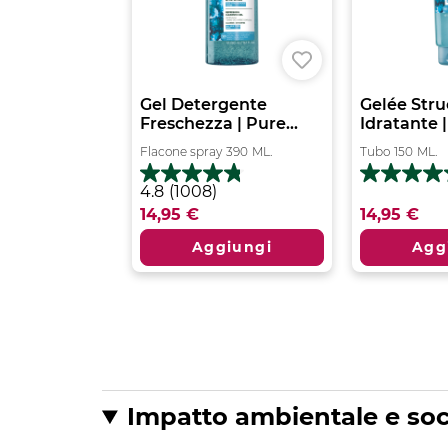
Gel Detergente
Gelée Str
Freschezza | Pure...
Idratante |
Flacone spray
390
ML.
Tubo
150
ML.
4.7
4.8
4.8
(1008)
su
su
14,95 €
14,95 €
5
5
stelle.
stelle.
Aggiungi
Agg
3
1008
recensioni
recensioni
Impatto ambientale e soc