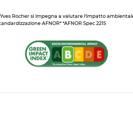
Yves Rocher si impegna a valutare l'impatto ambientale e
i standardizzazione AFNOR* *AFNOR Spec 2215
ienti di origine naturale
ll'ambiente acquatico* *secondo la classificazione CLP de
ia per questo tipo di imballaggio