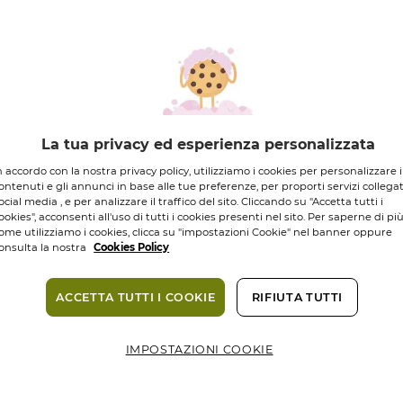
DI INGREDIENTI
ORIGINE NATUR
9,95 €
*Prezzo più basso de
La tua privacy ed esperienza personalizzata
n accordo con la nostra privacy policy, utilizziamo i cookies per personalizzare i
ontenuti e gli annunci in base alle tue preferenze, per proporti servizi collegat
Quantità
ocial media , e per analizzare il traffico del sito. Cliccando su "Accetta tutti i
ookies", acconsenti all'uso di tutti i cookies presenti nel sito. Per saperne di pi
ome utilizziamo i cookies, clicca su "impostazioni Cookie" nel banner oppure
onsulta la nostra
Cookies Policy
Consegna in 3
Pagamento s
ACCETTA TUTTI I COOKIE
RIFIUTA TUTTI
IMPOSTAZIONI COOKIE
Compless