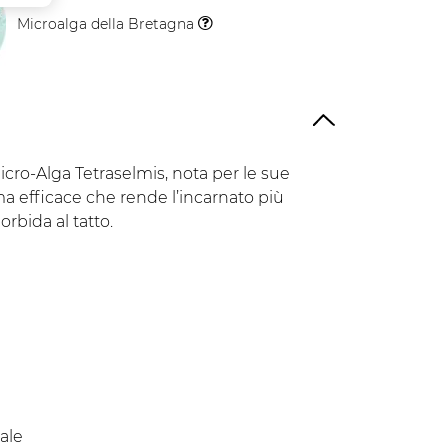
Microalga della Bretagna
Il
Vegetale
icro-Alga Tetraselmis, nota per le sue
 ma efficace che rende l’incarnato più
rbida al tatto.
rale