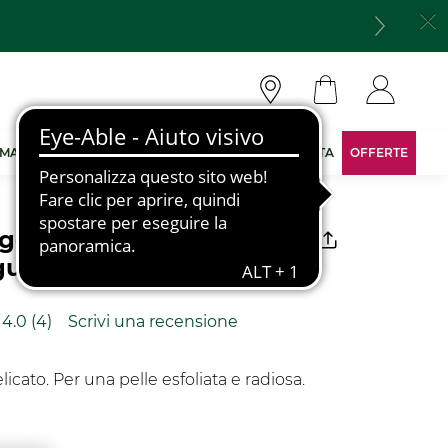
 MARCA
DIVENTA CONSULENTE
AREA RISERVATA
OFFERTE
 Viso Delicato |
ue - 75 ml
4.0
(4)
Scrivi una recensione
Leggi
4
recensioni.
Stesso
licato. Per una pelle esfoliata e radiosa.
link
alla
pagina.