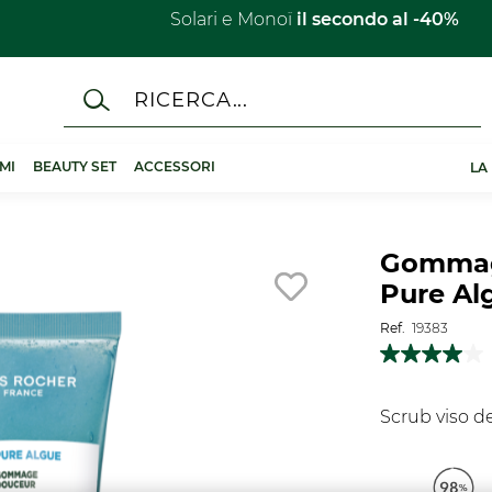
Solari e Monoï
il secondo al -40%​
MI
BEAUTY SET
ACCESSORI
LA
Gommage
Pure Alg
Ref.
19383
Scrub viso de