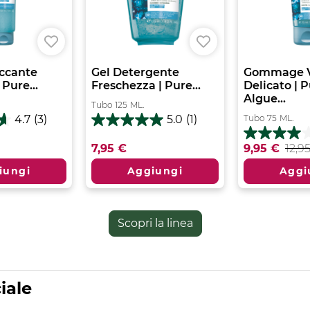
uccante
Gel Detergente
Gommage V
 Pure...
Freschezza | Pure...
Delicato | 
Algue...
Tubo
125
ML.
Tubo
75
ML.
4.7
(3)
5.0
(1)
5.0
su
4.0
7,95 €
9,95 €
12,9
5
su
stelle.
5
iungi
Aggiungi
Aggi
1
stelle.
recensione
4
recensioni
Scopri la linea
iale