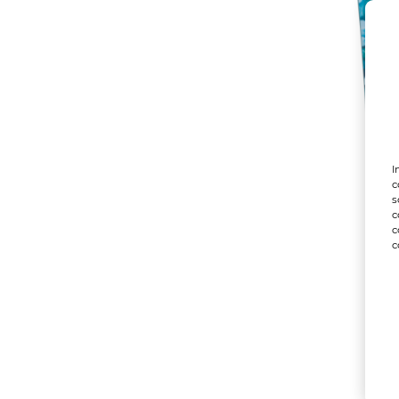
I
c
s
c
c
c