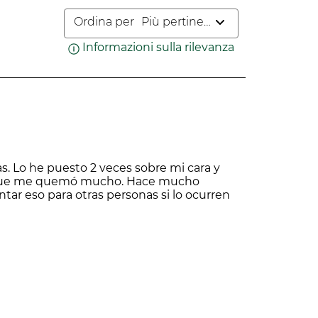
o.
Ordina per
Più pertinenti
Informazioni sulla rilevanza
Visualizza un pop
i prodotti cosmetici, degli integratori
llaborazione con 24 marchi fondatori,
. Lo he puesto 2 veces sobre mi cara y
do que me quemó mucho. Hace mucho
ar eso para otras personas si lo ocurren