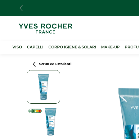
Salta
al
contenuto
principale
VISO
CAPELLI
CORPO IGIENE & SOLARI
MAKE-UP
PROFU
Breadcrumb
Scrub ed Esfolianti