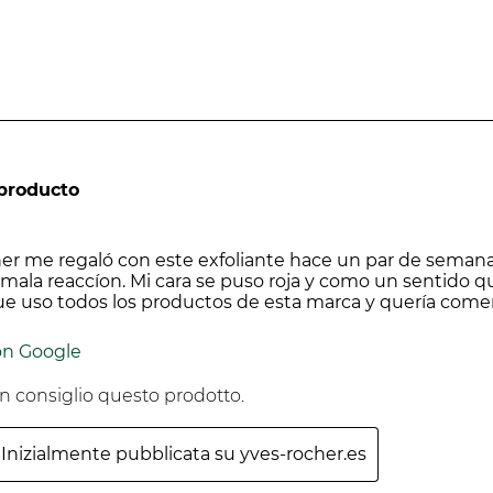
invi
trumento per valutare l'impatto ambientale e sociale de
 il benessere e la salute della famiglia. Sviluppato in co
iù di 50 criteri per una trasparenza ancora maggiore.
le.
 producto
er me regaló con este exfoliante hace un par de semanas
 mala reaccíon. Mi cara se puso roja y como un senti
e uso todos los productos de esta marca y quería coment
on Google
n consiglio questo prodotto.
Inizialmente pubblicata su yves-rocher.es