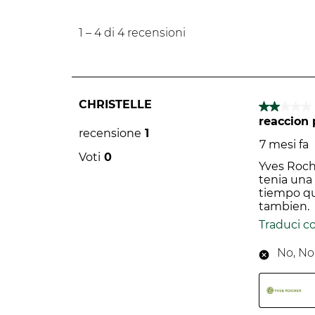
1
a
1
–
4 di 4
recensioni
4
di
Il Green Impact Index è uno s
4
alimentari e dei prodotti per
recensioni.
valuta i prodotti in base a p
Per saperne di pù
CHRISTELLE
2 su 5 stel
reaccion
recensione
1
7 mesi fa
Voti
0
Yves Roch
tenia una
tiempo qu
tambien.
Traduci c
No, No