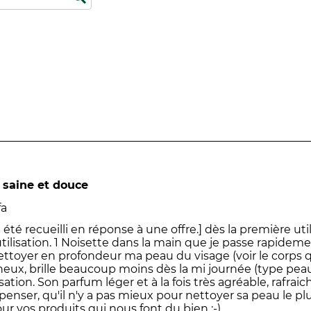
le.
 saine et douce
fa
a été recueilli en réponse à une offre.] dès la première util
tilisation. 1 Noisette dans la main que je passe rapidem
ettoyer en profondeur ma peau du visage (voir le corps q
neux, brille beaucoup moins dès la mi journée (type pea
isation. Son parfum léger et à la fois très agréable, rafra
penser, qu'il n'y a pas mieux pour nettoyer sa peau le p
r vos produits qui nous font du bien :-)