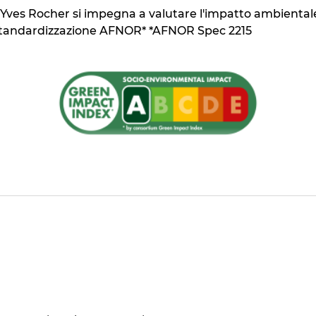
Yves Rocher si impegna a valutare l'impatto ambientale e
i standardizzazione AFNOR* *AFNOR Spec 2215
ienti di origine naturale
ll'ambiente acquatico* *secondo una classificazione CLP 
l metodo dell'indice di biodegradabilità
 media per questo tipo di imballaggio