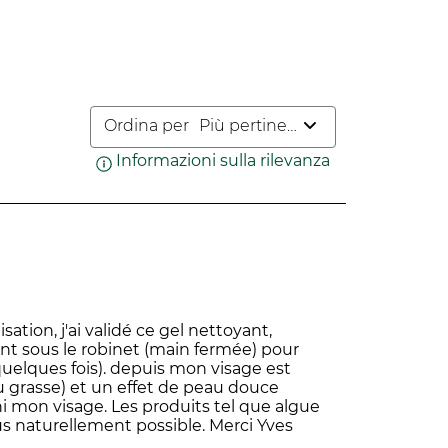
Ordina per
Più pertinenti
Informazioni sulla rilevanza
Visualizza un pop
isation, j'ai validé ce gel nettoyant,
ent sous le robinet (main fermée) pour
uelques fois). depuis mon visage est
u grasse) et un effet de peau douce
ichi mon visage. Les produits tel que algue
lus naturellement possible. Merci Yves