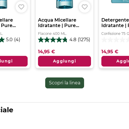
ellare
Acqua Micellare
Detergente
 Pure...
Idratante | Pure...
Idratante | 
L.
Flacone
400
ML.
Confezione
75
G
5.0
(4)
4.8
(1275)
4.8
0.0
su
su
14,95 €
14,95 €
5
5
stelle.
stelle.
iungi
Aggiungi
Aggi
1275
recensioni
Scopri la linea
iale