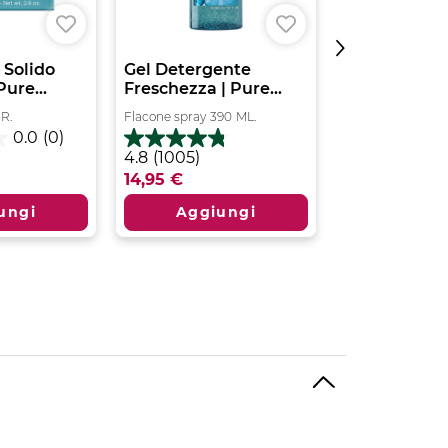
 Solido
Gel Detergente
Gelée Struc
Pure...
Freschezza | Pure...
Idratante | P
R.
Flacone spray
390
ML.
Tubo
150
ML.
0.0
(0)
5.0
4.8
4.8
(1005)
su
su
14,95 €
14,95 €
5
5
stelle.
stelle.
ungi
Aggiungi
Aggiu
2
1005
recensioni
recensioni