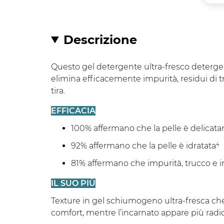
Descrizione
Questo gel detergente ultra-fresco deterge e 
elimina efficacemente impurità, residui di tr
tira.
EFFICACIA
100% affermano che la pelle è delicat
92% affermano che la pelle è idratata⁴
81% affermano che impurità, trucco e
IL SUO PIÙ
Texture in gel schiumogeno ultra-fresca che 
comfort, mentre l’incarnato appare più radio