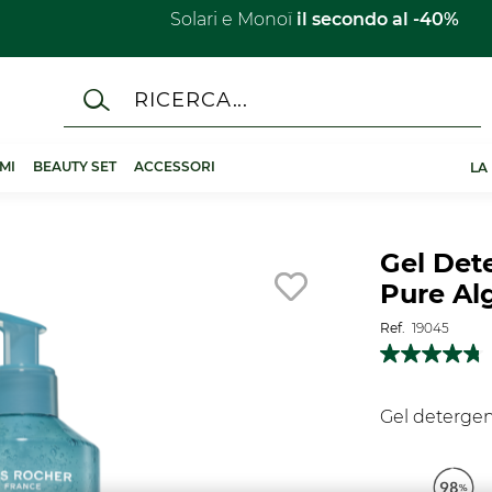
Solari e Monoï
il secondo al -40%​
MI
BEAUTY SET
ACCESSORI
LA
Gel Det
Pure Al
Ref.
19045
Gel detergent