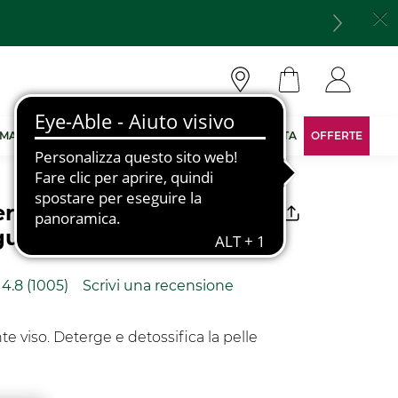
 MARCA
DIVENTA CONSULENTE
AREA RISERVATA
OFFERTE
ergente Freschezza |
gue - 390 ml
4.8
(1005)
Scrivi una recensione
Leggi
1005
recensioni.
Stesso
e viso. Deterge e detossifica la pelle
link
alla
pagina.