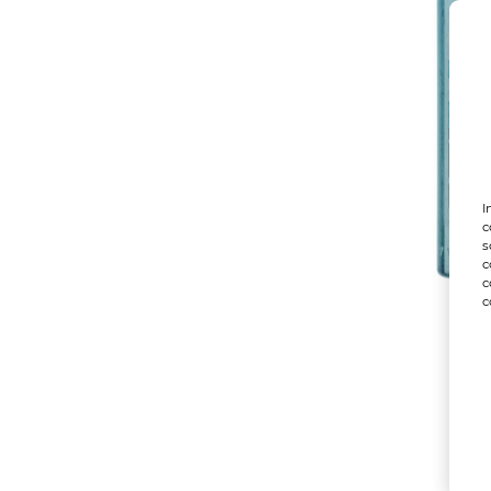
I
c
s
c
c
c