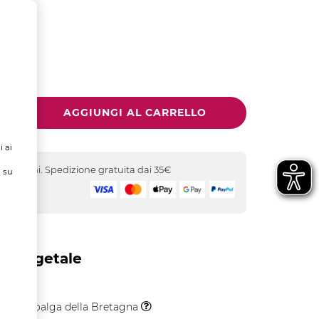
 DI
ALE
i ai
-5 giorni. Spedizione gratuita dai 35€
ù su
icuro
o Vegetale
Microalga della Bretagna
Il