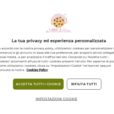
DI INGREDIENTI
ORIGINE NATUR
14,95 €
La tua privacy ed esperienza personalizzata
Quantità
n accordo con la nostra privacy policy, utilizziamo i cookies per personalizzare i
ontenuti e gli annunci in base alle tue preferenze, per proporti servizi collegat
ocial media , e per analizzare il traffico del sito. Cliccando su "Accetta tutti i
Consegna in 3
ookies", acconsenti all'uso di tutti i cookies presenti nel sito. Per saperne di pi
ome utilizziamo i cookies, clicca su "impostazioni Cookie" nel banner oppure
Pagamento s
onsulta la nostra
Cookies Policy
ACCETTA TUTTI I COOKIE
RIFIUTA TUTTI
Compless
IMPOSTAZIONI COOKIE