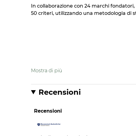
In collaborazione con 24 marchi fondatori, 
50 criteri, utilizzando una metodologia d
Formula
Formula contenente il 98% di ingred
Recensioni
Formulato per limitare l'impatto su
Formula biodegradabile* * secondo i
Imballaggio
Recensioni
Imballaggio leggero* *rispetto alla
Produzione