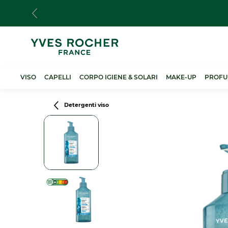
Salta
al
contenuto
principale
VISO
CAPELLI
CORPO IGIENE & SOLARI
MAKE-UP
PROFU
Breadcrumb
Detergenti viso