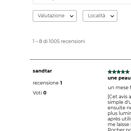
Cerca argomenti e ricerca delle recensioni
Valutazione
Località
1
a
1
–
8 di 1005
recensioni
8
di
1005
recensioni.
sandtar
5 su 5 stel
une peau
recensione
1
un mese 
Voti
0
[Cet avis 
simple d'u
ensuite n
plus lumi
après util
me laisse 
Rocher pou