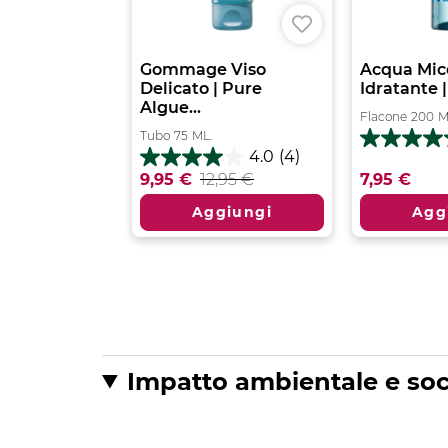
Gommage Viso
Acqua Mic
Delicato | Pure
Idratante |
Algue...
Flacone
200
M
Tubo
75
ML.
5.0
4.0
(4)
su
4.0
9,95 €
12,95 €
7,95 €
5
su
stelle.
5
Aggiungi
Agg
4
stelle.
recensioni
4
recensioni
Impatto ambientale e soc