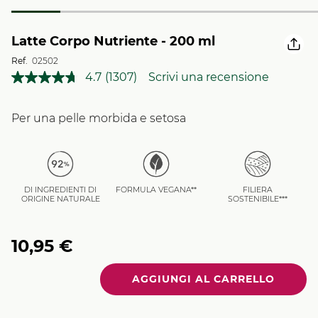
Latte Corpo Nutriente - 200 ml
Ref.
02502
4.7
(1307)
Scrivi una recensione
Leggi
1307
recensioni.
Stesso
Per una pelle morbida e setosa
link
alla
pagina.
DI INGREDIENTI DI
FORMULA VEGANA**
FILIERA
ORIGINE NATURALE
SOSTENIBILE***
10,95 €
Quantità