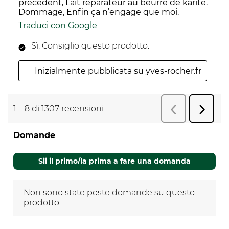
précédent, Lait réparateur au beurre de karité.
Dommage, Enfin ça n’engage que moi.
Traduci con Google
Sì, Consiglio questo prodotto.
Inizialmente pubblicata su yves-rocher.fr
1
–
8 di 1307
recensioni
Succes
Precedente
r
recens
Domande
Non sono state poste domande su questo
prodotto.
Sii il primo/la prima a fare una domanda
Non sono state poste domande su questo
prodotto.