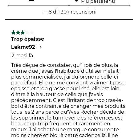
Più pertinenti
aprirà
il
il
il
il
1
1
–
8 di 1307
recensioni
il
modulo
modulo
modulo
modulo
a
modulo
di
di
di
di
8
di
invio.
invio.
invio.
invio.
di
3 su 5 stelle.
invio.
1307
Trop épaisse
recensioni.
Lakme92
2 mesi fa
Très déçue de constater, qu'1 fois de plus, la
crème que j'avais l'habitude d'utiliser n'était
plus commercialisée, j'ai du prendre celle-ci
par défaut. Elle ne me convient vraiment pas :
épaisse et trop grasse pour l'été, elle est loin
d'être à la hauteur de celle que j'avais
précédemment. C'est l'irritant de trop : ras-le-
bol d'être contrainte de changer mes produits
tous les 2 ans parce qu'Yves Rocher décide de
les supprimer, le turn-over des références est
beaucoup trop fréquent et rarement en
mieux. J'ai acheté une marque concurrente
moins chère et bio : à cette cadence là, il ne