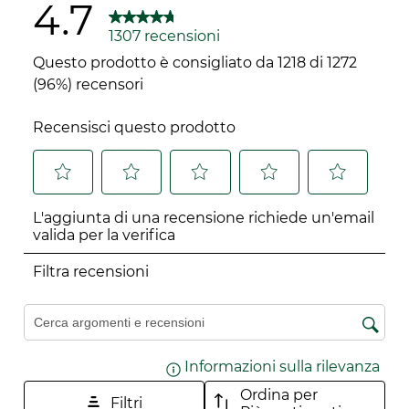
4.7
1307 recensioni
Questo prodotto è consigliato da 1218 di 1272
(96%) recensori
Recensisci questo prodotto
Selezionare
Selezionare
Selezionare
Selezionare
Selezionare
L'aggiunta di una recensione richiede un'email
per
per
per
per
per
valida per la verifica
valutare
valutare
valutare
valutare
valutare
l'articolo
l'articolo
l'articolo
l'articolo
l'articolo
Filtra recensioni
con
con
con
con
con
una
2
3
4
5
Cerca argomenti e ricerca delle recensioni
1
stelle.
stelle.
stelle.
stelle.
stella.
Questa
Questa
Questa
Questa
Informazioni sulla rilevanza
Visu
Questa
azione
azione
azione
azione
Ordina per
azione
aprirà
aprirà
aprirà
aprirà
Filtri