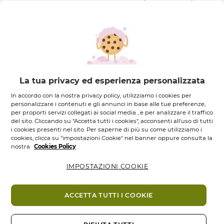
della pelle e la nutre in mondo intenso e duraturo.
Giorno dopo giorno, la pelle è sempre più protetta
dalla secchezza e ritrova immediatamente il suo
stato di benessere. La pelle risulta elastica,
incredibilmente morbida, setosa e piacevole al tatto.
EFFICACIA:
La tua privacy ed esperienza personalizzata
1
+37%
d’idratazione immediata
In accordo con la nostra privacy policy, utilizziamo i cookies per
personalizzare i contenuti e gli annunci in base alle tue preferenze,
1
24h
d'idratazione
per proporti servizi collegati ai social media , e per analizzare il traffico
2
Ingredienti
-35%
di secchezza
del sito. Cliccando su "Accetta tutti i cookies", acconsenti all'uso di tutti
i cookies presenti nel sito. Per saperne di più su come utilizziamo i
cookies, clicca su "impostazioni Cookie" nel banner oppure consulta la
IL SUO PIÙ
Ti potrebbe piacere anche
nostra
Cookies Policy
Nutrimento immediato e duraturo
IMPOSTAZIONI COOKIE
Pelle riparata
Il prodotto lascia la pelle delicatamente
profumata
ACCETTA TUTTI I COOKIE
CONSIGLI DI UTILIZZO: