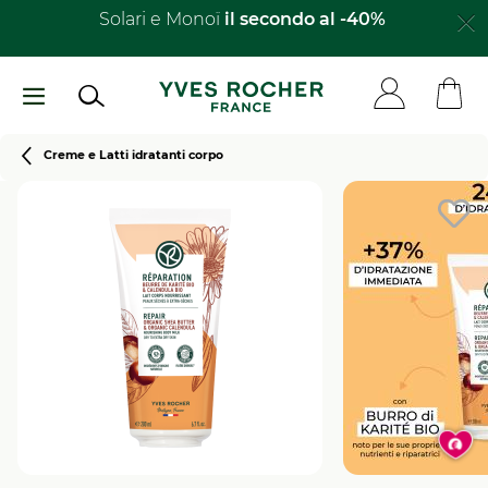
Salta
Solari e Monoï
il secondo al -40%​
al
contenuto
principale
Breadcrumb
Creme e Latti idratanti corpo