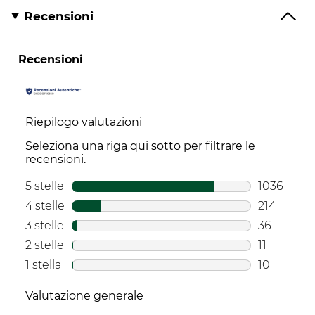
Recensioni
Recensioni
Riepilogo valutazioni
Seleziona una riga qui sotto per filtrare le
recensioni.
5 stelle
stelle
1036
1036 recen
4 stelle
stelle
214
214 recens
3 stelle
stelle
36
36 recensi
2 stelle
stelle
11
11 recensio
1 stella
stelle
10
10 recensio
Valutazione generale