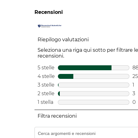
Recensioni
Riepilogo valutazioni
Seleziona una riga qui sotto per filtrare l
recensioni.
5 stelle
stelle
8
88
4 stelle
stelle
25
25
3 stelle
stelle
1
1 
2 stelle
stelle
3
3 
1 stella
stelle
0
0 
Filtra recensioni
Cerca argomenti e ricerca delle recensioni