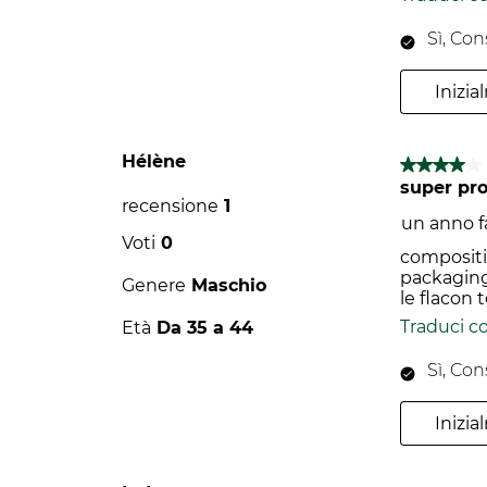
Sì, Con
Inizi
Hélène
4 su 5 stel
super pro
recensione
1
un anno f
Voti
0
compositio
packaging
Genere
Maschio
le flacon 
Traduci c
Età
Da 35 a 44
Sì, Con
Inizi