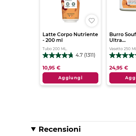
Latte Corpo Nutriente
Burro Souf
- 200 ml
Ultra...
Tubo
200
ML.
Vasetto
250
ML
4.7
(1311)
4.7
4.6
su
su
10,95 €
24,95 €
5
5
stelle.
stelle.
Aggiungi
Agg
1311
985
recensioni
recensioni
Recensioni