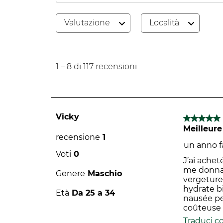
Valutazione
Località
1
a
1
–
8 di 117
recensioni
8
di
117
recensioni.
Vicky
5 su 5 stel
Meilleure
recensione
1
un anno f
Voti
0
J’ai achet
me donnaie
Genere
Maschio
vergeture
hydrate bi
Età
Da 25 a 34
nausée pe
coûteuse 
Traduci c