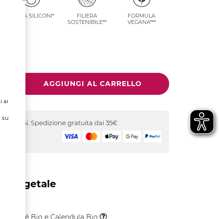
SENZA SILICONI*
FILIERA
FORMULA
SOSTENIBILE**
VEGANA***
i ai
ù su
-5 giorni. Spedizione gratuita dai 35€
icuro
o Vegetale
Karité Bio e Calendula Bio
Il