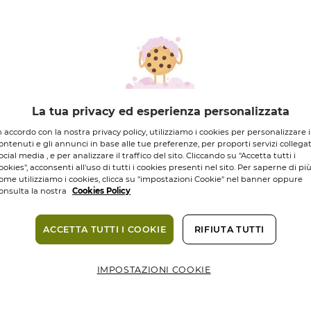
DI INGREDIENTI
DI ORIGINE
NATURALE
17,95 €
La tua privacy ed esperienza personalizzata
Quantità
n accordo con la nostra privacy policy, utilizziamo i cookies per personalizzare i
ontenuti e gli annunci in base alle tue preferenze, per proporti servizi collegat
ocial media , e per analizzare il traffico del sito. Cliccando su "Accetta tutti i
ookies", acconsenti all'uso di tutti i cookies presenti nel sito. Per saperne di pi
Consegna in 3
ome utilizziamo i cookies, clicca su "impostazioni Cookie" nel banner oppure
onsulta la nostra
Cookies Policy
Pagamento s
ACCETTA TUTTI I COOKIE
RIFIUTA TUTTI
Compless
IMPOSTAZIONI COOKIE