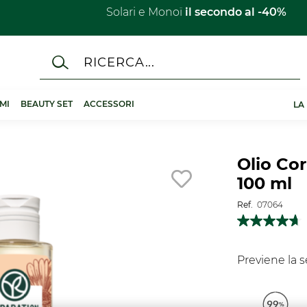
Solari e Monoï
il secondo al -40%​
MI
BEAUTY SET
ACCESSORI
LA
Olio Cor
100 ml
Ref.
07064
Previene la 