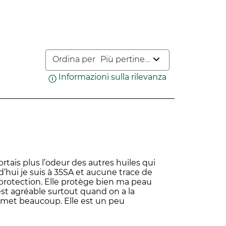
irà
il
il
il
il
modulo
modulo
modulo
modulo
dulo
di
di
di
di
invio.
invio.
invio.
invio.
o.
Ordina per
Più pertinenti
Informazioni sulla rilevanza
Visualizza un pop
rtais plus l’odeur des autres huiles qui
d’hui je suis à 35SA et aucune trace de
 protection. Elle protège bien ma peau
est agréable surtout quand on a la
n met beaucoup. Elle est un peu