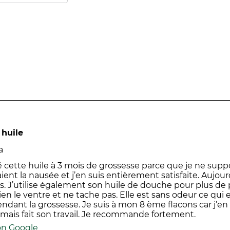
apr
il
mo
di
invi
le.
 huile
a
é cette huile à 3 mois de grossesse parce que je ne suppo
nt la nausée et j’en suis entièrement satisfaite. Aujour
s. J’utilise également son huile de douche pour plus de
en le ventre et ne tache pas. Elle est sans odeur ce qui 
ndant la grossesse. Je suis à mon 8 ème flacons car j’e
mais fait son travail. Je recommande fortement.
on Google