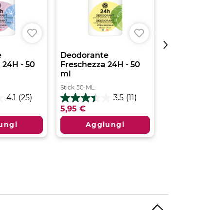
e
Deodorante
Balsamo Doc
 24H - 50
Freschezza 24H - 50
Ricco - 200 
ml
Tubo
200
ML.
Stick
50
ML.
4.7
4.1
(25)
3.5
(11)
su
3.5
5,95 €
9,95 €
5
su
stelle.
5
ungi
Aggiungi
Aggiu
481
stelle.
recensioni
11
recensioni