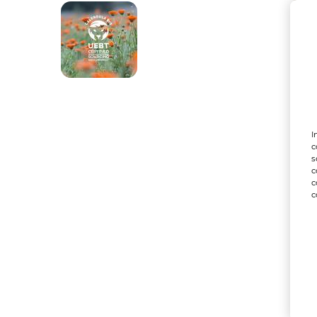
I
c
s
c
c
c