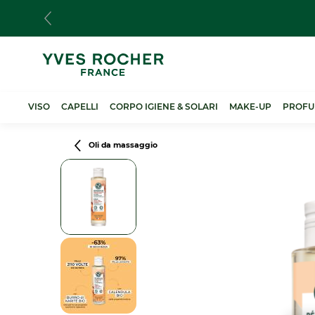
Salta
al
contenuto
principale
VISO
CAPELLI
CORPO IGIENE & SOLARI
MAKE-UP
PROFU
Breadcrumb
Oli da massaggio