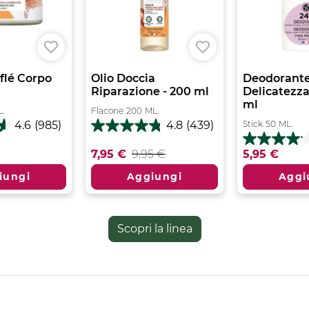
flé Corpo
Olio Doccia
Deodorant
Riparazione - 200 ml
Delicatezza
ml
.
Flacone
200
ML.
Stick
50
ML.
4.6
(985)
4.8
(439)
4.8
su
4.1
7,95 €
9,95 €
5,95 €
5
su
stelle.
5
iungi
Aggiungi
Aggi
439
stelle.
recensioni
25
recensioni
Scopri la linea