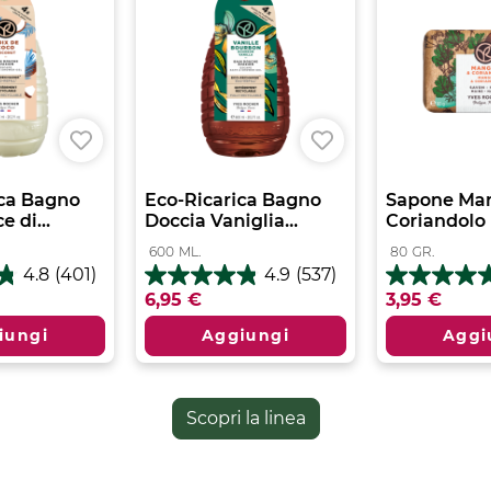
ica Bagno
Eco-Ricarica Bagno
Sapone Ma
 di...
Doccia Vaniglia...
Coriandolo
600
ML.
80
GR.
4.8
(401)
4.9
(537)
4.9
4.6
6,95 €
3,95 €
su
su
5
5
iungi
Aggiungi
Aggi
stelle.
stelle.
537
99
recensioni
recensioni
Scopri la linea