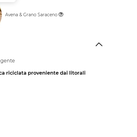
Avena & Grano Saraceno
Il
Vegetale
lgente
ca riciclata proveniente dai litorali