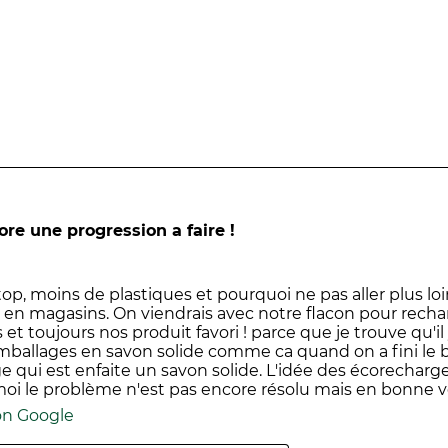
il
mo
ti o derivati di origine animale
di
invi
ssione e lavora per la natura e le piante da oltre 65 anni
t beautiful
con 10 azioni concrete e le ambizioni per il 20
le.
trumento per valutare l'impatto ambientale e sociale de
ore une progression a faire !
 il benessere e la salute della famiglia. Sviluppato in co
iù di 50 criteri per una trasparenza ancora maggiore.
 top, moins de plastiques et pourquoi ne pas aller plus 
 en magasins. On viendrais avec notre flacon pour rec
 et toujours nos produit favori ! parce que je trouve qu'il
emballages en savon solide comme ca quand on a fini le b
e qui est enfaite un savon solide. L'idée des écorecharg
moi le problème n'est pas encore résolu mais en bonne v
on Google