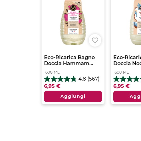
Eco-Ricarica Bagno
Eco-Ricar
Doccia Hammam...
Doccia Noce
600
ML.
600
ML.
4.8
(567)
4.8
4.8
6,95 €
6,95 €
su
su
5
5
Aggiungi
Agg
stelle.
stelle.
567
401
recensioni
recensioni