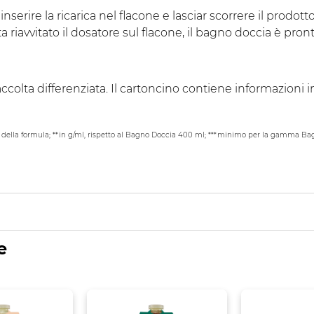
serire la ricarica nel flacone e lasciar scorrere il prodotto 
riavvitato il dosatore sul flacone, il bagno doccia è pronto
 raccolta differenziata. Il cartoncino contiene informazion
a della formula; **in g/ml, rispetto al Bagno Doccia 400 ml; ***minimo per la gamma Bagno
e