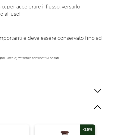
o, per accelerare il flusso, versarlo
 all’uso!
i importanti e deve essere conservato fino ad
 Doccia; ****senza tensioattivi solfati
-25%