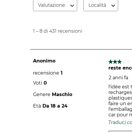
ISO 45001
Valutazione
Località
Prodotto che non contiene ingredien
1
Yves Rocher è un'azienda con una mi
a
1
–
8 di 431
recensioni
8
Scopri il programma di impegno
ac
di
431
recensioni.
Anonimo
3 su 5 stel
Il Green Impact Index è uno s
reste enc
alimentari e dei prodotti per
recensione
1
valuta i prodotti in base a p
2 anni fa
Voti
0
Per saperne di pù
l'idée est
recharges
Genere
Maschio
plastiques
faire un 
Età
Da 18 a 24
l'emballag
car pour 
Traduci c