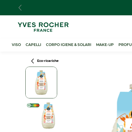
Salta
al
contenuto
principale
VISO
CAPELLI
CORPO IGIENE & SOLARI
MAKE-UP
PROFU
Breadcrumb
Eco-ricariche