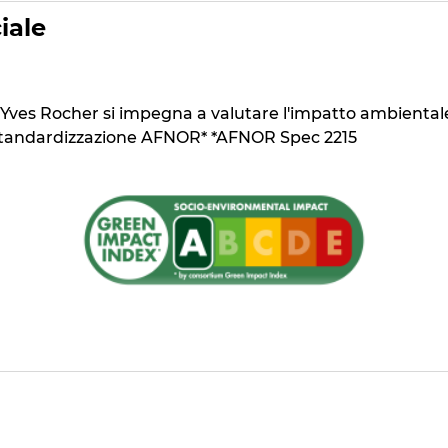
iale
Yves Rocher si impegna a valutare l'impatto ambientale e
i standardizzazione AFNOR* *AFNOR Spec 2215
ienti di origine naturale
ll'ambiente acquatico* *secondo una classificazione CLP 
l metodo dell'indice di biodegradabilità