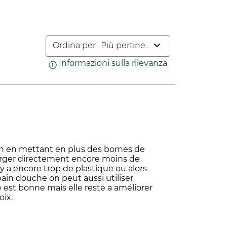
modulo
modulo
modulo
modulo
dulo
di
di
di
di
invio.
invio.
invio.
invio.
o.
Ordina per
Più pertinenti
30
Informazioni sulla rilevanza
Visualizza un pop
i prodotti cosmetici, degli integratori
llaborazione con 24 marchi fondatori,
loin en mettant en plus des bornes de
harger directement encore moins de
 y a encore trop de plastique ou alors
ain douche on peut aussi utiliser
e est bonne mais elle reste a améliorer
oix.