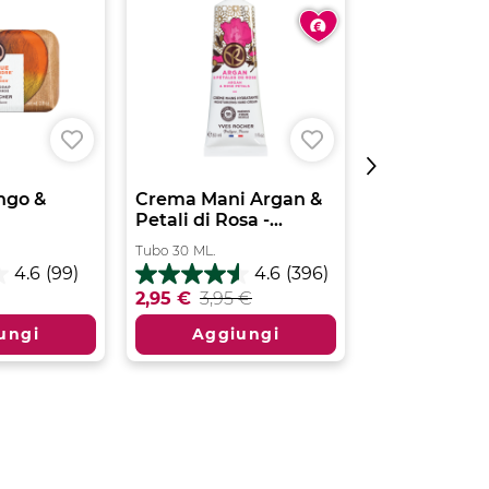
ngo &
Crema Mani Argan &
Bagno Docci
Petali di Rosa -...
& Grano Sara
Tubo
30
ML.
Flacone
400
ML.
4.6
(99)
4.6
(396)
4.6
4.9
2,95 €
3,95 €
5,50 €
su
su
5
5
ungi
Aggiungi
Aggiu
stelle.
stelle.
396
301
recensioni
recensioni