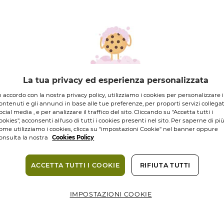
DI INGREDIENTI
DI ORIGINE
NATURALE
La tua privacy ed esperienza personalizzata
6,95 €
n accordo con la nostra privacy policy, utilizziamo i cookies per personalizzare i
ontenuti e gli annunci in base alle tue preferenze, per proporti servizi collegat
ocial media , e per analizzare il traffico del sito. Cliccando su "Accetta tutti i
Quantità
ookies", acconsenti all'uso di tutti i cookies presenti nel sito. Per saperne di pi
ome utilizziamo i cookies, clicca su "impostazioni Cookie" nel banner oppure
onsulta la nostra
Cookies Policy
Consegna in 3
Pagamento s
ACCETTA TUTTI I COOKIE
RIFIUTA TUTTI
IMPOSTAZIONI COOKIE
Compless