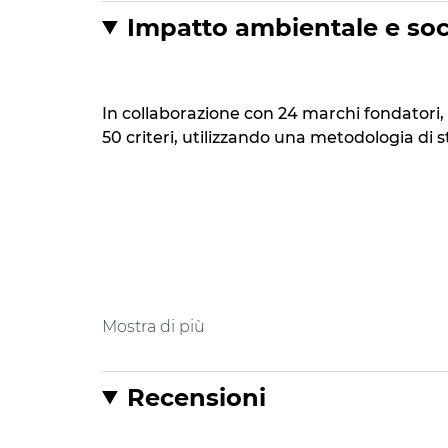
Impatto ambientale e soc
In collaborazione con 24 marchi fondatori, 
50 criteri, utilizzando una metodologia d
Formula
Formula contenente il 94% di ingred
Recensioni
Formulato per limitare l'impatto su
Formula biodegradabile* *secondo i