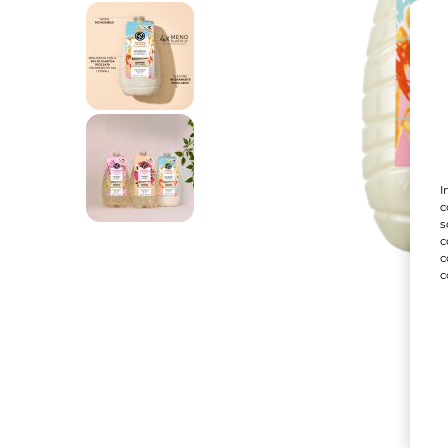
I
c
s
c
c
c