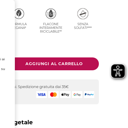
pagina.
FORMULA
FLACONE
SENZA
VEGANA*
INTERAMENTE
SOLFATI****
RICICLABILE**
i ai
ù su
-5 giorni. Spedizione gratuita dai 35€
icuro
o Vegetale