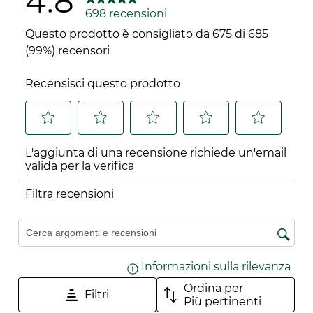
4.8
materie prime
698 recensioni
Prodotto fabbricato e confezionato nello stesso
Questo prodotto è consigliato da 675 di 685
sito
(99%) recensori
Impegno sociale
Recensisci questo prodotto
Prodotto e confezionato in uno stabilimento
con un Sistema di Gestione della
Responsabilità Sociale certificato* *secondo lo
standard ISO 45001
Selezionare
Selezionare
Selezionare
Selezionare
Selezionare
Il prodotto non contiene alcun ingrediente o
L'aggiunta di una recensione richiede un'email
per
per
per
per
per
valida per la verifica
derivato di origine animale
valutare
valutare
valutare
valutare
valutare
Scopri il programma di impegno
act beautiful
l'articolo
l'articolo
l'articolo
l'articolo
l'articolo
Filtra recensioni
con 10 azioni concrete e le ambizioni per il 2030
con
con
con
con
con
una
2
3
4
5
Cerca argomenti e ricerca delle recensioni
1
stelle.
stelle.
stelle.
stelle.
stella.
Questa
Questa
Questa
Questa
Informazioni sulla rilevanza
Visu
Questa
azione
azione
azione
azione
Ordina per
azione
aprirà
aprirà
aprirà
aprirà
Filtri
Più pertinenti
aprirà
il
il
il
il