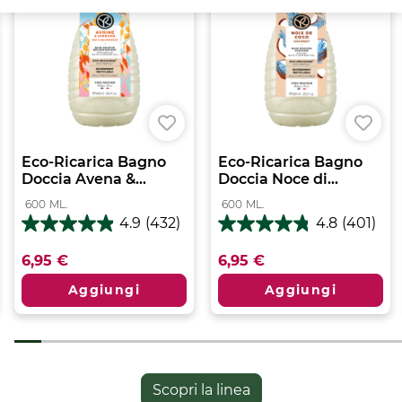
Smaltire la ricarica secondo le istruzioni di raccolta
differenziata. Il cartoncino contiene informazioni
importanti e deve essere conservato fino ad
esaurimento del prodotto.
*senza ingredienti o derivati di origine animale sulla parte organica della
formula; **in g/ml, rispetto al Bagno Doccia 400 ml; ***minimo per la gamma
Bagno Doccia; ****senza tensioattivi solfati
Formato:
600.00
ML.
Eco-Ricarica Bagno
Eco-Ricarica Bagno
Doccia Avena &...
Doccia Noce di...
600
ML.
600
ML.
4.9
(432)
4.8
(401)
4.9
4.8
su
su
6,95 €
6,95 €
5
5
stelle.
stelle.
Aggiungi
Aggiungi
432
401
recensioni
recensioni
Scopri la linea