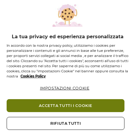
Selvatica e Finocchio Marino
:
profumo marino,
fresco e tonificante
Confezione
interamente riciclabile
, con
4 volte in
meno di plastica**
e composta dal
90% di plastica
riciclata proveniente dai litorali
certificata Ocean
La tua privacy ed esperienza personalizzata
Bound Plastic (OBP).
IL SUO PIU’
In accordo con la nostra privacy policy, utilizziamo i cookies per
93% di ingredienti di origine naturale***
personalizzare i contenuti e gli annunci in base alle tue preferenze,
per proporti servizi collegati ai social media , e per analizzare il traffico
Formula senza solfati
****
del sito. Cliccando su "Accetta tutti i cookies", acconsenti all'uso di tutti
Deterge delicatamente la pelle rispettandone
i cookies presenti nel sito. Per saperne di più su come utilizziamo i
cookies, clicca su "impostazioni Cookie" nel banner oppure consulta la
l’idratazione naturale.
nostra
Cookies Policy
ISTRUZIONI PER L’USO
IMPOSTAZIONI COOKIE
Ingredienti
Rimuovere il tappo dall'Eco-Ricarica, quindi inserire
la ricarica nel flacone e lasciar scorrere il prodotto o,
Ti potrebbe piacere anche
ACCETTA TUTTI I COOKIE
per accelerare il flusso, versarlo esercitando una
leggera pressione. Una volta riavvitato il dosatore sul
flacone, il bagno doccia è pronto all’uso!
RIFIUTA TUTTI
GUIDA AL RICICLO