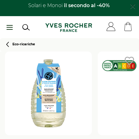
Salta
Solari e Monoï
il secondo al -40%​
al
contenuto
principale
Breadcrumb
Eco-ricariche