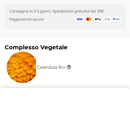
Consegna in 3-5 giorni. Spedizione gratuita dai 35€
Pagamento sicuro
Complesso Vegetale
Calendula Bio
Il
Vegetale
Descrizione
Lo shampoo solido brillantezza rende i capelli
brillanti, morbidi e luminosi. I nostri shampoo solidi,
privi di plastica, sono il nuovo gesto di bellezza