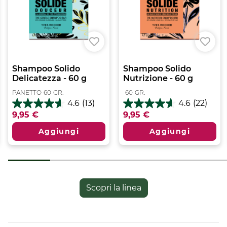
Formato:
60.00
GR.
Shampoo Solido
Shampoo Solido
Delicatezza - 60 g
Nutrizione - 60 g
PANETTO
60
GR.
60
GR.
4.6
(13)
4.6
(22)
4.6
4.6
9,95 €
9,95 €
su
su
5
5
Aggiungi
Aggiungi
stelle.
stelle.
13
22
recensioni
recensioni
Scopri la linea