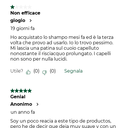
1 su 5 stelle.
Non efficace
giogio
19 giorni fa
Ho acquistato lo shampo mesi fa ed è la terza
volta che provo ad usarlo. Io lo trovo pessimo.
Mi lascia una patina sul cuoio capelluto
nonostante il risciacquo prolungato. I capelli
non sono per nulla lucidi.
Utile?
(
0
)
(
0
)
Segnala
5 su 5 stelle.
Genial
Anonimo
un anno fa
Soy un poco reacia a este tipo de productos,
pero he de decir que deja muy suave y con un