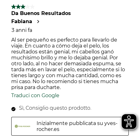
di
invio.
invio.
invio.
invio.
di
3 su 5 stelle.
invio.
10
Da Buenos Resultados
recensioni.
Fabiana
3 anni fa
Al ser pequeño es perfecto para llevarlo de
viaje. En cuanto a cómo deja el pelo, los
resultados están genial, mi cabellos ganó
muchísimo brillo y me lo dejaba genial. Por
otro lado, al no hacer demasiada espuma, se
tarda más en lavar el pelo, especialmente si lo
tienes largo y con mucha cantidad, como es
mi caso. No lo recomiendo si tienes mucha
prisa para ducharte.
Traduci con Google
Sì, Consiglio questo prodotto.
Inizialmente pubblicata su yves-
rocher.es