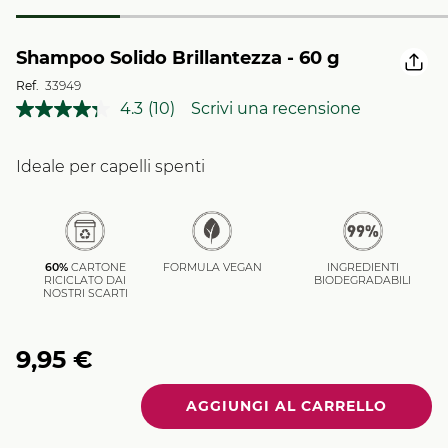
Shampoo Solido Brillantezza - 60 g
Ref.
33949
4.3
(10)
Scrivi una recensione
Leggi
10
recensioni.
Stesso
Ideale per capelli spenti
link
alla
pagina.
60%
CARTONE
FORMULA VEGAN
INGREDIENTI
RICICLATO DAI
BIODEGRADABILI
NOSTRI SCARTI
9,95 €
Quantità