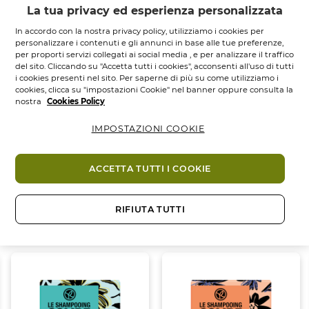
impegnata per i tuoi capelli!
La tua privacy ed esperienza personalizzata
EFFICACIA
In accordo con la nostra privacy policy, utilizziamo i cookies per
Lo shampoo solido brillantezza rende i capelli
personalizzare i contenuti e gli annunci in base alle tue preferenze,
brillanti, più morbidi e più piacevoli al tatto. I capelli
per proporti servizi collegati ai social media , e per analizzare il traffico
del sito. Cliccando su "Accetta tutti i cookies", acconsenti all'uso di tutti
ritrovano la loro vitalità.
i cookies presenti nel sito. Per saperne di più su come utilizziamo i
IL SUO PIÙ
cookies, clicca su "impostazioni Cookie" nel banner oppure consulta la
1 shampoo solido 60 g = fino a 2 confezioni di
nostra
Cookies Policy
shampoo liquido da 300 ml
IMPOSTAZIONI COOKIE
Produce molta schiuma e ha un profumo
delizioso!
ACCETTA TUTTI I COOKIE
Ingredienti
COME UTILIZZARE IL PRODOTTO
Strofinare lo shampoo tra le mani o
RIFIUTA TUTTI
Ti potrebbe piacere anche
direttamente sui capelli bagnati. Far
schiumare, massaggiare il cuoio capelluto e
risciacquare.
Lascia asciugare il tuo cosmetico solido prima
di riporlo nella scatola e gira la scatola per
utilizzarla come portasapone