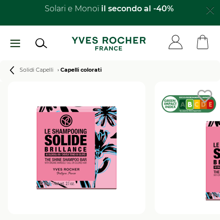
Salta
Solari e Monoï
il secondo al -40%​
al
contenuto
principale
Breadcrumb
Solidi Capelli
Capelli colorati