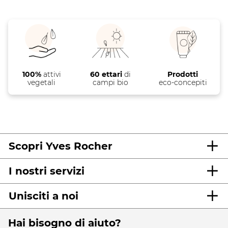
100%
attivi
60 ettari
di
Prodotti
vegetali
campi bio
eco-concepiti
Scopri Yves Rocher
I nostri servizi
Unisciti a noi
Hai bisogno di aiuto?