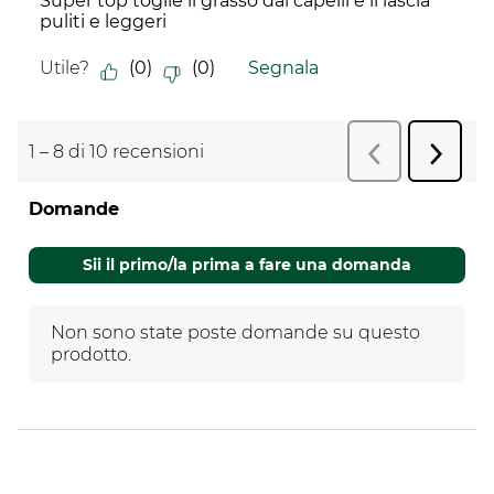
Super top toglie il grasso dai capelli e li lascia
puliti e leggeri
Utile?
(
0
)
(
0
)
Segnala
1
–
8 di 10
recensioni
Succes
Precedente
r
recens
Domande
Non sono state poste domande su questo
prodotto.
Sii il primo/la prima a fare una domanda
Non sono state poste domande su questo
prodotto.