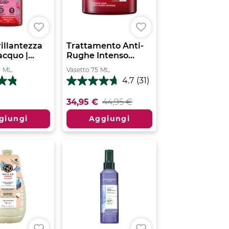
illantezza
Trattamento Anti-
cquo |...
Rughe Intenso...
0
ML.
Vasetto
75
ML.
4.7
(31)
4.7
su
34,95 €
44,95 €
5
stelle.
giungi
Aggiungi
31
recensioni
ni