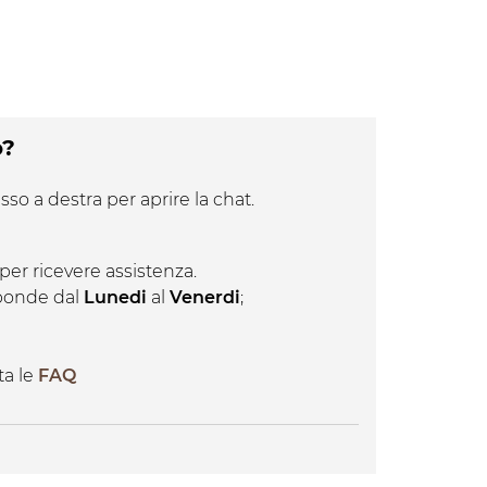
o?
sso a destra per aprire la chat.
per ricevere assistenza.
isponde dal
Lunedi
al
Venerdi
;
ta le
FAQ
ttuate entro 3-5 giorni