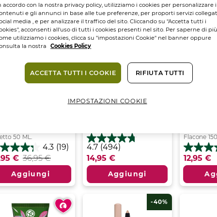
n accordo con la nostra privacy policy, utilizziamo i cookies per personalizzare i
ontenuti e gli annunci in base alle tue preferenze, per proporti servizi collegat
-24%
ocial media , e per analizzare il traffico del sito. Cliccando su "Accetta tutti i
ookies", acconsenti all'uso di tutti i cookies presenti nel sito. Per saperne di pi
ome utilizziamo i cookies, clicca su "impostazioni Cookie" nel banner oppure
onsulta la nostra
Cookies Policy
ACCETTA TUTTI I COOKIE
RIFIUTA TUTTI
IMPOSTAZIONI COOKIE
ema Anti-Rughe
Gel Detergente
Latte Sp
mpolpante
Purificante | Pure...
Districa
orno...
|...
Flacone dosatore
390
ML.
etto
50
ML.
Flacone
15
4.7
4.3
(19)
4.7
(494)
3
3.7
su
,95 €
36,95 €
14,95 €
12,95 €
su
5
5
stelle.
Aggiungi
Aggiungi
Ag
lle.
stelle.
494
3
recensioni
censioni
recensio
-40%