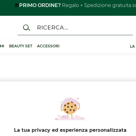
🎁
PRIMO ORDINE?
Regalo + Spedizione gratuita s
MI
BEAUTY SET
ACCESSORI
LA
tta delle offerte fino al –50%.​
La tua privacy ed esperienza personalizzata
ttamenti Corpo & Igiene fino -30% (14)
Viso Anti-età fino al