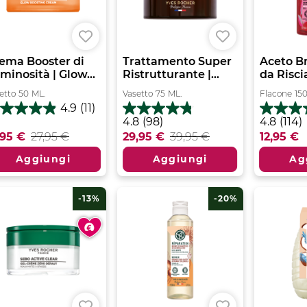
ema Booster di
Trattamento Super
Aceto Br
minosità | Glow...
Ristrutturante |...
da Riscia
etto
50
ML.
Vasetto
75
ML.
Flacone
15
4.9
(11)
9
4.8
4.8
4.8
(98)
4.8
(114)
su
su
,95 €
27,95 €
29,95 €
39,95 €
12,95 €
5
5
lle.
stelle.
stelle.
Aggiungi
Aggiungi
Ag
98
114
censioni
recensioni
recensio
-13%
-20%