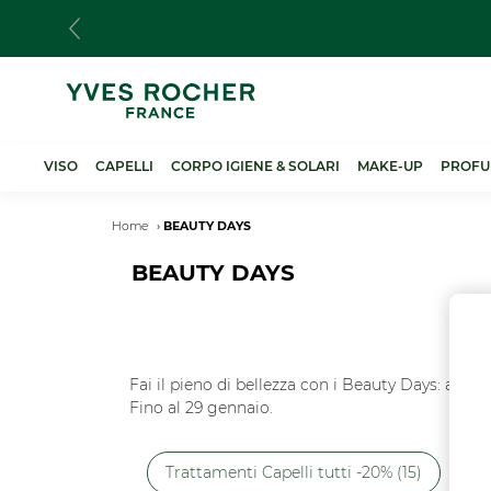
Salta
al
contenuto
principale
VISO
CAPELLI
CORPO IGIENE & SOLARI
MAKE-UP
PROFU
Breadcrumb
Home
BEAUTY DAYS
BEAUTY DAYS
Fai il pieno di bellezza con i Beauty Days: approfi
Fino al 29 gennaio.
Trattamenti Capelli tutti -20% (15)
Tra