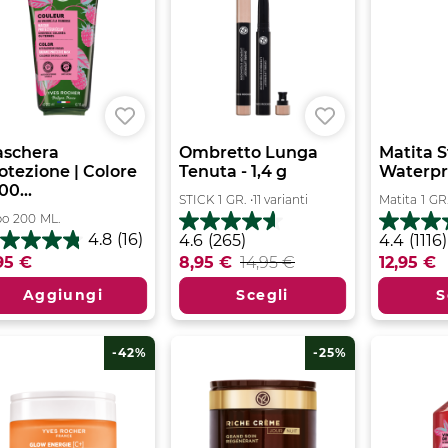
schera
Ombretto Lunga
Matita S
otezione | Colore
Tenuta - 1,4 g
Waterproo
00...
STICK
1
GR.
•
11 varianti
Matita
1
GR
bo
200
ML.
4.6
4.4
4.8
(16)
4.6
(265)
4.4
(1116)
8
su
su
95 €
8,95 €
14,95 €
12,95 €
5
5
stelle.
stelle.
Aggiungi
Scegli
S
lle.
265
1116
recensioni
recensio
censioni
-42%
-25%