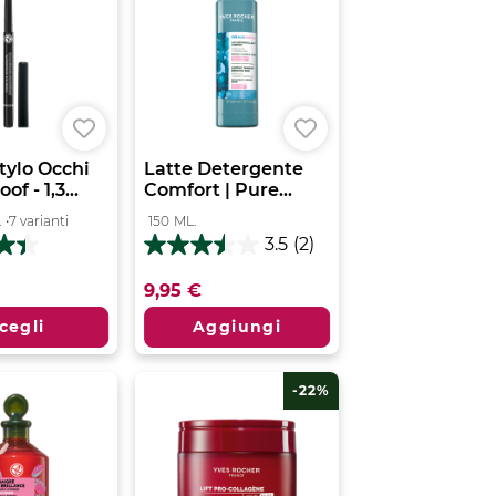
tylo Occhi
Latte Detergente
f - 1,3...
Comfort | Pure...
.
•
7 varianti
150
ML.
3.5
(2)
3.5
su
9,95 €
5
stelle.
cegli
Aggiungi
2
recensioni
ni
-22%