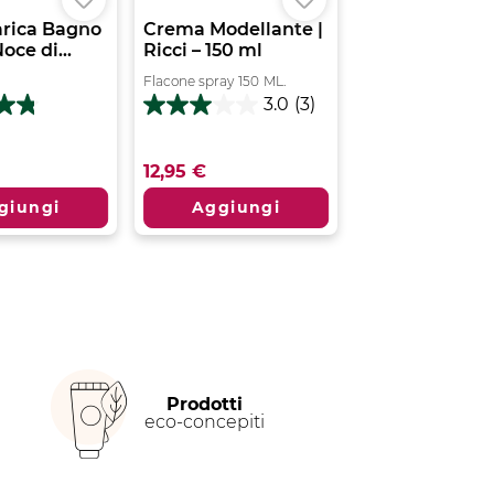
arica Bagno
Crema Modellante |
oce di...
Ricci – 150 ml
Flacone spray
150
ML.
3.0
(3)
3.0
su
5
12,95 €
stelle.
3
giungi
Aggiungi
recensioni
ni
Prodotti
eco-concepiti