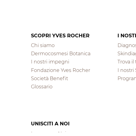
SCOPRI YVES ROCHER
I NOST
Chi siamo
Diagnos
Dermocosmesi Botanica
Skindia
I nostri impegni
Trova i
Fondazione Yves Rocher
I nostri
Società Benefit
Progra
Glossario
UNISCITI A NOI
Lavora con Noi