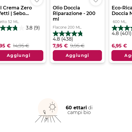
l Crema Zero
Olio Doccia
Eco-Ric
etti | Sebo...
Riparazione - 200
Doccia N
ml
etto
52
ML.
600
ML.
Flacone
200
ML.
3.8
(9)
8
4.8
4.8
(401)
su
4.8
4.8
(438)
5
su
,95 €
14,95 €
7,95 €
9,95 €
6,95 €
lle.
stelle.
5
401
stelle.
Aggiungi
Aggiungi
Ag
censioni
recensio
438
recensioni
60 ettari
di
campi bio