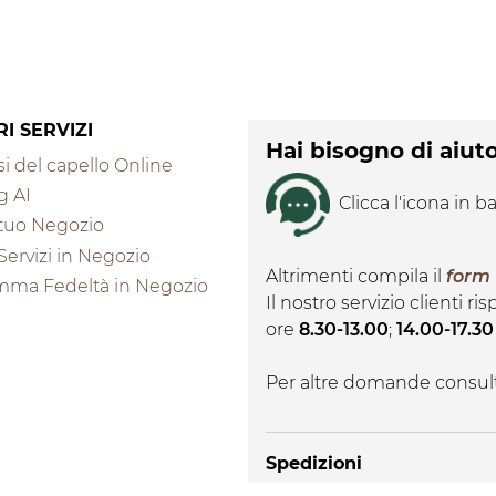
RI SERVIZI
Hai bisogno di aiut
i del capello Online
g AI
Clicca l'icona in ba
l tuo Negozio
 Servizi in Negozio
Altrimenti compila il
form
mma Fedeltà in Negozio
Il nostro servizio clienti r
ore
8.30-13.00
;
14.00-17.30
Per altre domande consul
Spedizioni
Le spedizioni vengono effe