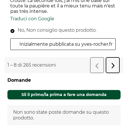
croûte. La seconde fois, j'ai mis une base sur
toute la paupière et il a mieux tenu mais n'est
pas très intense.
Traduci con Google
No, Non consiglio questo prodotto.
Inizialmente pubblicata su yves-rocher.fr
1
–
8 di 265
recensioni
Succes
Precedente
r
recens
Domande
Non sono state poste domande su questo
prodotto.
Sii il primo/la prima a fare una domanda
Non sono state poste domande su questo
prodotto.