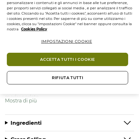
personalizzare i contenuti e gli annunci in base alle tue preferenze,
Descrizione
per proporti servizi collegati ai social media , e per analizzare il traffico
del sito. Cliccando su "Accetta tutti i cookies", acconsenti all'uso di tutti
i cookies presenti nel sito. Per saperne di più su come utilizziamo i
Un ombretto stylo facile da utilizzare, resistente a
cookies, clicca su "impostazioni Cookie" nel banner oppure consulta la
nostra
Cookies Policy
qualsiasi prova della vita: è l’
Ombretto Lunga
Tenuta
. Un colore intenso e madreperlato sin dalla
IMPOSTAZIONI COOKIE
prima applicazione.
Grazie alla sua mina e alla sua texture cremosa
ACCETTA TUTTI I COOKIE
l’applicazione è facile e modulabile. La sua formula a
lunga tenuta resiste in qualsiasi circostanza: sport,
RIFIUTA TUTTI
acqua, lacrime di gioia. Tenuta 14H.
Disponibile in 11 tonalità luminose, effetto
madreperlato.
Il suo Più:
il temperino integrato
Consigli di utilizzo:
Ingredienti
L’Ombretto Lunga Tenuta permette di ottenere un
effetto intenso in un solo gesto: colorare