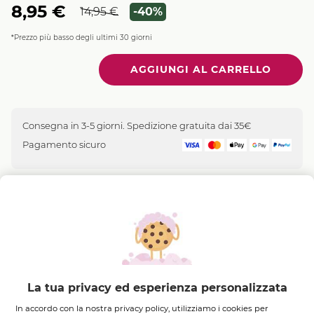
8,95 €
14,95 €
-40%
*Prezzo più basso degli ultimi 30 giorni
Quantità
Consegna in 3-5 giorni. Spedizione gratuita dai 35€
Pagamento sicuro
Complesso Vegetale
Fiordaliso Bio
Il
Vegetale
La tua privacy ed esperienza personalizzata
In accordo con la nostra privacy policy, utilizziamo i cookies per