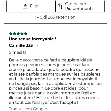
Ordina per
azione
aprirà
aprirà
aprirà
aprirà
Filtri
Più pertinenti
aprirà
il
il
il
il
1
1
–
8 di 265
recensioni
il
modulo
modulo
modulo
modulo
a
modulo
di
di
di
di
8
di
invio.
invio.
invio.
invio.
di
5 su 5 stelle.
invio.
265
Une tenue incroyable !
recensioni.
Camille 333
5 mesi fa
Belle découverte ce fard à paupière idéale
pour les peaux matures je pense car fard
crème plus adapté que la poudre qui assèche
et laisse parfois des marques sur les paupières
au fil de la journée. La tenue est incroyable, il
ne bouge pas, facile à appliquer, à estomper au
pinceau si besoin. Le doré est idéal pour
mettre juste dans le coin interne de l’œil en
illuminateur ! Hâte de tester les autres coloris,
en tout cas l’essayer c’est l’adopté !
Traduci con Google