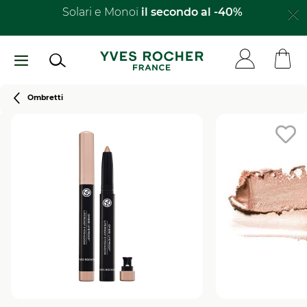
Salta
Solari e Monoï
il secondo al -40%​
al
contenuto
principale
Breadcrumb
Ombretti