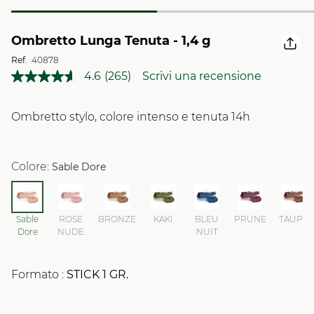
Ombretto Lunga Tenuta - 1,4 g
Ref.
40878
4.6
(265)
Scrivi una recensione
Leggi
265
recensioni.
Stesso
Ombretto stylo, colore intenso e tenuta 14h
link
alla
pagina.
Colore:
Sable Dore
Sable
ROSE
BRONZE
KAKI
BLEU
PRUNE
TAUPE
Dore
NUDE
NUIT
Formato :
STICK
1
GR.