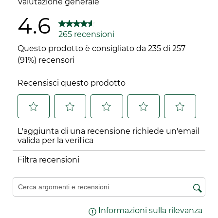
Valutazione generale
4.6
265 recensioni
Questo prodotto è consigliato da 235 di 257
(91%) recensori
Recensisci questo prodotto
Selezionare
Selezionare
Selezionare
Selezionare
Selezionare
L'aggiunta di una recensione richiede un'email
per
per
per
per
per
valida per la verifica
valutare
valutare
valutare
valutare
valutare
l'articolo
l'articolo
l'articolo
l'articolo
l'articolo
Filtra recensioni
con
con
con
con
con
una
2
3
4
5
Cerca argomenti e ricerca delle recensioni
1
stelle.
stelle.
stelle.
stelle.
stella.
Questa
Questa
Questa
Questa
Informazioni sulla rilevanza
Visu
Questa
azione
azione
azione
azione