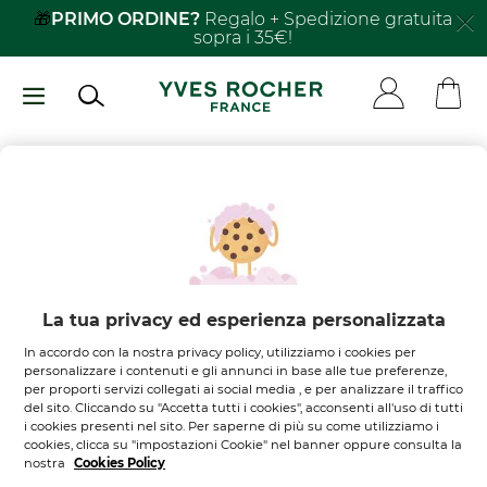
Salta
🎁
PRIMO ORDINE?
Regalo + Spedizione gratuita
sopra i 35€!
al
contenuto
principale
Non ci sono
prodotti nel
tuo carrello
Lasciati ispirare
La tua privacy ed esperienza personalizzata
In accordo con la nostra privacy policy, utilizziamo i cookies per
SCOPRI I NOSTRI PRODOTTI
personalizzare i contenuti e gli annunci in base alle tue preferenze,
per proporti servizi collegati ai social media , e per analizzare il traffico
del sito. Cliccando su "Accetta tutti i cookies", acconsenti all'uso di tutti
i cookies presenti nel sito. Per saperne di più su come utilizziamo i
cookies, clicca su "impostazioni Cookie" nel banner oppure consulta la
nostra
Cookies Policy