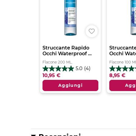
Struccante Rapido
Struccant
Occhi Waterproof ...
Occhi Wate
Flacone
200
ML.
Flacone
100
M
5.0
(4)
5.0
5.0
10,95 €
8,95 €
su
su
5
5
Aggiungi
Agg
stelle.
stelle.
4
1
recensioni
recension