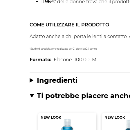
Il
96
%* delle donne trova che il prodot
COME UTILIZZARE IL PRODOTTO
Adatto anche a chi porta le lenti a contatto.
*Studio di soddisfazione realizzato per 21 giorni su 24 donne
Formato:
Flacone
100.00
ML.
Ingredienti
Ti potrebbe piacere anch
NEW LOOK
NEW LOOK