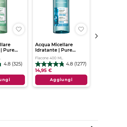
llare
Acqua Micellare
Acqua Micel
| Pure...
Idratante | Pure...
Lenitiva | Pur
.
Flacone
400
ML.
Flacone
200
ML.
4.8
(325)
4.8
(1277)
4.8
0.0
14,95 €
7,95 €
su
su
5
5
ungi
Aggiungi
Aggiu
stelle.
stelle.
1277
recensioni