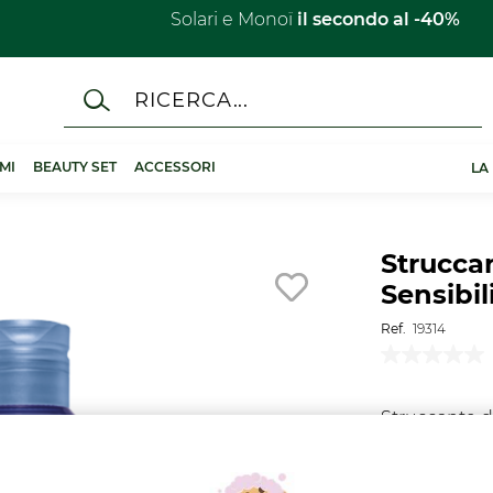
Solari e Monoï
il secondo al -40%​
MI
BEAUTY SET
ACCESSORI
LA
Strucca
Sensibil
Ref.
19314
Struccante de