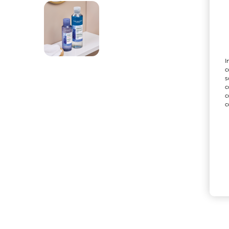
I
c
s
c
c
c