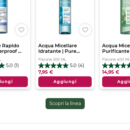
e Rapido
Acqua Micellare
Acqua Mice
rproof ...
Idratante | Pure...
Purificante 
L.
Flacone
200
ML.
Flacone
400
ML
5.0
(1)
5.0
(4)
5.0
4.8
7,95 €
14,95 €
su
su
5
5
iungi
Aggiungi
Aggi
stelle.
stelle.
4
325
e
recensioni
recensioni
Scopri la linea