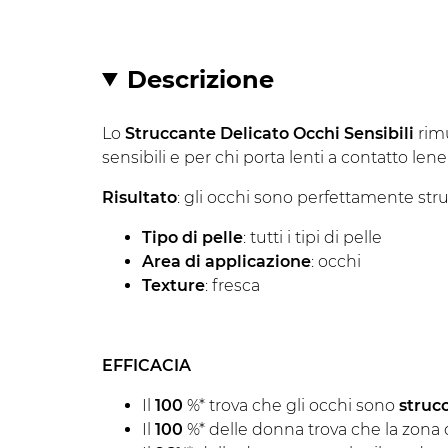
Descrizione
Lo
Struccante Delicato Occhi Sensibili
rimu
sensibili e per chi porta lenti a contatto le
Risultato
: gli occhi sono perfettamente struc
Tipo di pelle
: tutti i tipi di pelle
Area di applicazione
: occhi
Texture
: fresca
EFFICACIA
Il
100
%* trova che gli occhi sono
struc
Il
100
%* delle donna trova che la zona