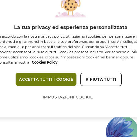
DI INGREDIENTI
ORIGINE NATUR
La tua privacy ed esperienza personalizzata
8,95 €
n accordo con la nostra privacy policy, utilizziamo i cookies per personalizzare i
ontenuti e gli annunci in base alle tue preferenze, per proporti servizi collegat
ocial media , e per analizzare il traffico del sito. Cliccando su "Accetta tutti i
Quantità
ookies", acconsenti all'uso di tutti i cookies presenti nel sito. Per saperne di pi
ome utilizziamo i cookies, clicca su "impostazioni Cookie" nel banner oppure
onsulta la nostra
Cookies Policy
Consegna in 3
ACCETTA TUTTI I COOKIE
RIFIUTA TUTTI
Pagamento s
IMPOSTAZIONI COOKIE
Compless