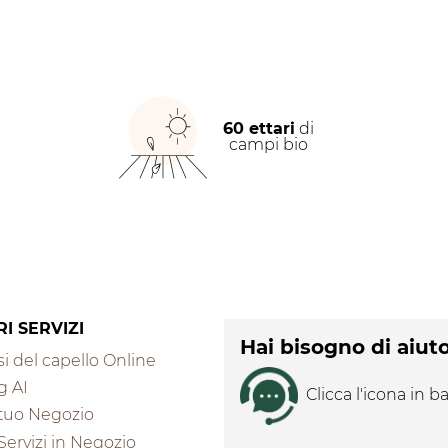
60 ettari
di
campi bio
RI SERVIZI
Hai bisogno di aiut
i del capello Online
g AI
Clicca l'icona in ba
l tuo Negozio
 Servizi in Negozio