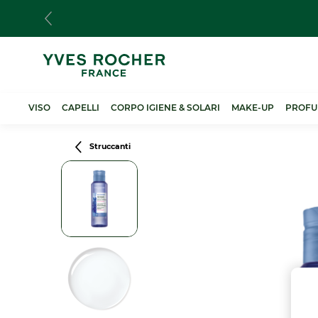
Salta
al
contenuto
principale
VISO
CAPELLI
CORPO IGIENE & SOLARI
MAKE-UP
PROFU
Breadcrumb
Struccanti