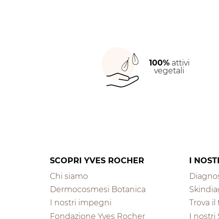
azione
aprirà
aprirà
aprirà
aprirà
aprirà
il
il
il
il
il
modulo
modulo
modulo
modulo
modulo
di
di
di
di
di
invio.
invio.
invio.
invio.
invio.
100%
attivi
vegetali
SCOPRI YVES ROCHER
I NOST
Chi siamo
Diagnos
Dermocosmesi Botanica
Skindia
I nostri impegni
Trova i
Fondazione Yves Rocher
I nostri