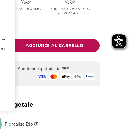
 DI
SENZA PROFUMO
APPROVVIGIONAMENTO
ALE
RESPONSABILE
i ai
ù su
-5 giorni. Spedizione gratuita dai 35€
icuro
o Vegetale
Fiordaliso Bio
Il