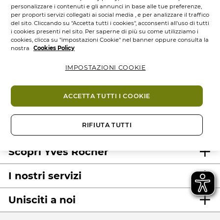
personalizzare i contenuti e gli annunci in base alle tue preferenze,
per proporti servizi collegati ai social media , e per analizzare il traffico
del sito. Cliccando su "Accetta tutti i cookies", acconsenti all'uso di tutti
i cookies presenti nel sito. Per saperne di più su come utilizziamo i
cookies, clicca su "impostazioni Cookie" nel banner oppure consulta la
nostra
Cookies Policy
IMPOSTAZIONI COOKIE
100%
attivi
60 ettari
di
Prodotti
vegetali
campi bio
eco-concepiti
ACCETTA TUTTI I COOKIE
RIFIUTA TUTTI
Scopri Yves Rocher
I nostri servizi
Unisciti a noi