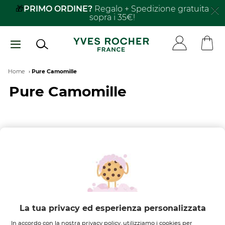
Salta
🎁
PRIMO ORDINE?
Regalo + Spedizione gratuita
sopra i 35€!
al
contenuto
principale
Breadcrumb
Home
Pure Camomille
Pure Camomille
FILTRA PER
ORDINA PER
Nessun risultato trovato
La tua privacy ed esperienza personalizzata
In accordo con la nostra privacy policy, utilizziamo i cookies per