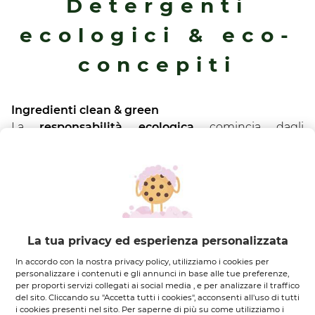
Detergenti
ecologici & eco-
concepiti
Ingredienti clean & green
La
responsabilità ecologica
comincia dagli
ingredienti. Noi li selezioniamo tenendo conto della
necessità di favorire un
approvvigionamento
responsabile e sostenibile
, e preferiamo quelli più
clean & green
per limitare il nostro impatto
ambientale.
Formule sostenibili
La tua privacy ed esperienza personalizzata
Una volta selezionati, gli
ingredienti
vengono uniti
In accordo con la nostra privacy policy, utilizziamo i cookies per
gli uni agli altri in modo da ricreare
formule in
personalizzare i contenuti e gli annunci in base alle tue preferenze,
per proporti servizi collegati ai social media , e per analizzare il traffico
perfetto equilibrio
tra efficienza, sensorialità,
del sito. Cliccando su "Accetta tutti i cookies", acconsenti all'uso di tutti
tolleranza e accessibilità. In particolare, la
i cookies presenti nel sito. Per saperne di più su come utilizziamo i