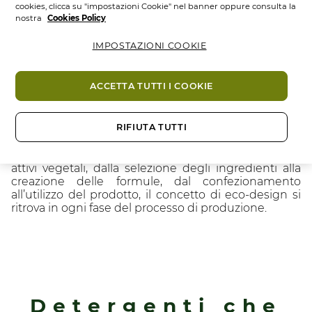
cookies, clicca su "impostazioni Cookie" nel banner oppure consulta la
competenza nell’ambito della
Cosmetique
nostra
Cookies Policy
Végétale®
permette ai nostri ricercatori di
massimizzare la percentuale di
ingredienti naturali
IMPOSTAZIONI COOKIE
nelle formule, mantenendo comunque un altissimo
livello di efficienza, comfort e sicurezza.
ACCETTA TUTTI I COOKIE
Oltre il 94% di ingredienti naturali
I nostri nuovi detergenti sono formulati con
oltre il
94%
di ingredienti naturali.
RIFIUTA TUTTI
Dalla coltivazione delle piante all’estrazione degli
attivi vegetali, dalla selezione degli ingredienti alla
creazione delle formule, dal confezionamento
all’utilizzo del prodotto, il concetto di eco-design si
ritrova in ogni fase del processo di produzione.
Detergenti che