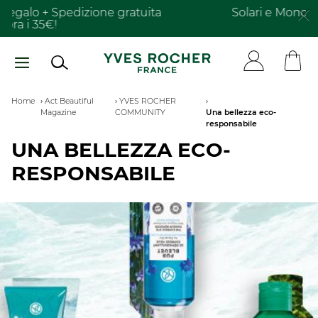
Salta
Solari e Monoï
il secondo al -40%​
al
contenuto
principale
Breadcrumb
Home
Act Beautiful
YVES ROCHER
Magazine
COMMUNITY
Una bellezza eco-
responsabile
UNA BELLEZZA ECO-
RESPONSABILE