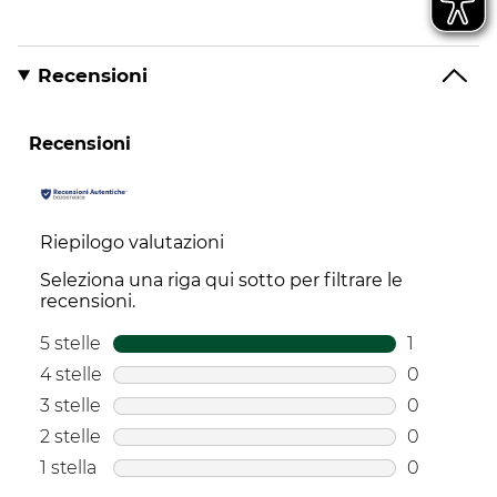
Recensioni
Recensioni
Riepilogo valutazioni
Seleziona una riga qui sotto per filtrare le
recensioni.
5 stelle
stelle
1
1 recensio
4 stelle
stelle
0
0 recensio
3 stelle
stelle
0
0 recensio
2 stelle
stelle
0
0 recensio
1 stella
stelle
0
0 recension