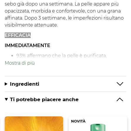
sebo già dopo una settimana. La pelle appare più
opacizzata, morbida e confortevole, con una grana
affinata. Dopo 3 settimane, le imperfezioni risultano
visibilmente attenuate.
EFFICACIA
IMMEDIATAMENTE
93% affermano che la pelle è purificata,
morbida e riconfortata⁴
93% affermano che i residui di trucco vengono
rimossi perfettamente⁴
Ingredienti
DOPO 21 GIORNI
Ti potrebbe piacere anche
-26% imperfezioni visibili**
86% affermano che il prodotto aiuta a regolare
l’eccesso di sebo⁵
NOVITÀ
IL SUO PIÙ