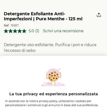
Detergente Esfoliante Anti-
Imperfezioni | Pure Menthe - 125 ml
Ref.
19387
5.0
(1)
Scrivi una recensione
Leggi
1
recensione.
Stesso
Detergente viso esfoliante. Purifica i pori e riduce
link
l'eccesso di sebo
alla
pagina.
DI INGREDIENTI DI ORIGINE
NATURALE
9,95 €
La tua privacy ed esperienza personalizzata
In accordo con la nostra privacy policy, utilizziamo i cookies per
personalizzare i contenuti e gli annunci in base alle tue preferenze,