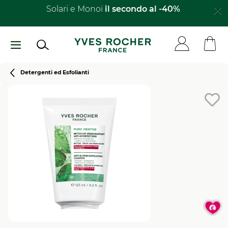
Salta
Solari e Monoï
il secondo al -40%​
al
contenuto
principale
Breadcrumb
Detergenti ed Esfolianti