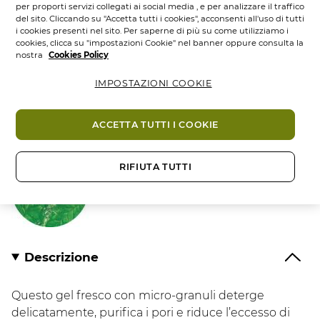
Quantità
per proporti servizi collegati ai social media , e per analizzare il traffico
del sito. Cliccando su "Accetta tutti i cookies", acconsenti all'uso di tutti
i cookies presenti nel sito. Per saperne di più su come utilizziamo i
cookies, clicca su "impostazioni Cookie" nel banner oppure consulta la
Consegna in 3-5 giorni. Spedizione gratuita dai 35€
nostra
Cookies Policy
Pagamento sicuro
IMPOSTAZIONI COOKIE
ACCETTA TUTTI I COOKIE
Complesso Vegetale
RIFIUTA TUTTI
Menta Piperita di Bretagna
Il
Vegetale
Descrizione
Questo gel fresco con micro-granuli deterge
delicatamente, purifica i pori e riduce l’eccesso di