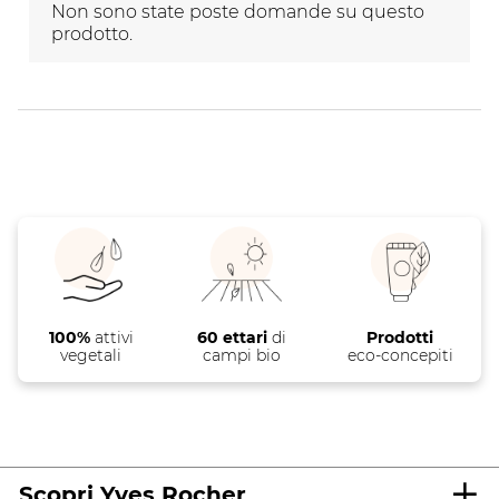
Non sono state poste domande su questo
il
modulo
modulo
modulo
modulo
prodotto.
modulo
di
di
di
di
di
invio.
invio.
invio.
invio.
invio.
100%
attivi
60 ettari
di
Prodotti
vegetali
campi bio
eco-concepiti
Scopri Yves Rocher