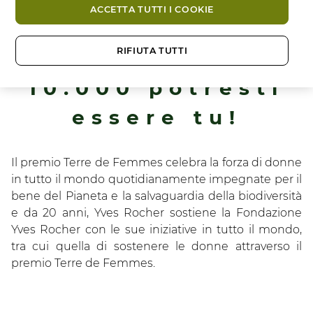
ACCETTA TUTTI I COOKIE
prossima
RIFIUTA TUTTI
vincitrice di €
10.000 potresti
essere tu!
Il premio Terre de Femmes celebra la forza di donne
in tutto il mondo quotidianamente impegnate per il
bene del Pianeta e la salvaguardia della biodiversità
e da 20 anni, Yves Rocher sostiene la Fondazione
Yves Rocher con le sue iniziative in tutto il mondo,
tra cui quella di sostenere le donne attraverso il
premio Terre de Femmes.