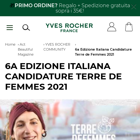
Salta
🎁
PRIMO ORDINE?
Regalo + Spedizione gratuita
sopra i 35€!
al
contenuto
principale
Breadcrumb
Home
Act
YVES ROCHER
Beautiful
COMMUNITY
6a Edizione Italiana Candidature
Magazine
Terre de Femmes 2021
6A EDIZIONE ITALIANA
CANDIDATURE TERRE DE
FEMMES 2021