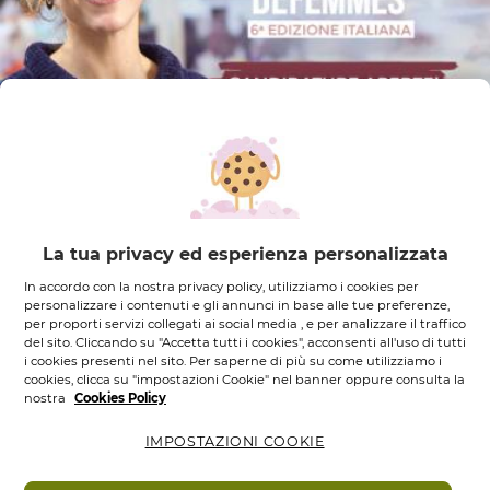
Mar, 15 Giu 2021
YVES ROCHER COMMUNITY
La tua privacy ed esperienza personalizzata
In accordo con la nostra privacy policy, utilizziamo i cookies per
personalizzare i contenuti e gli annunci in base alle tue preferenze,
Sei una donna impegnata per
per proporti servizi collegati ai social media , e per analizzare il traffico
del sito. Cliccando su "Accetta tutti i cookies", acconsenti all'uso di tutti
l’ambiente?
i cookies presenti nel sito. Per saperne di più su come utilizziamo i
cookies, clicca su "impostazioni Cookie" nel banner oppure consulta la
nostra
Cookies Policy
IMPOSTAZIONI COOKIE
Candidati! La