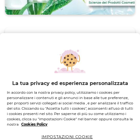
I CONSIGLI DELLA
DERMATOLOGA: LA
BEAUTY ROUTINE ANTI-
INQUINAMENTO
La tua privacy ed esperienza personalizzata
Ven, 15 Ott 2021
In accordo con la nostra privacy policy, utilizziamo i cookies per
SCOPRI DI PIÙ
L'ESPERTO
personalizzare i contenuti e gli annunci in base alle tue preferenze,
per proporti servizi collegati ai social media , e per analizzare il traffico
del sito. Cliccando su "Accetta tutti i cookies", acconsenti all'uso di tutti
i cookies presenti nel sito. Per saperne di più su come utilizziamo i
cookies, clicca su "impostazioni Cookie" nel banner oppure consulta la
nostra
Cookies Policy
IMPOSTAZIONI COOKIE