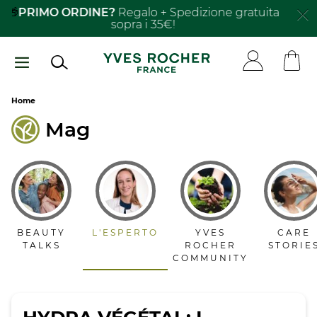
Salta
Solari e Monoï
il secondo al -40%​
al
contenuto
principale
Breadcrumb
Home
Mag
BEAUTY
L'ESPERTO
YVES
CARE
TALKS
ROCHER
STORIE
COMMUNITY