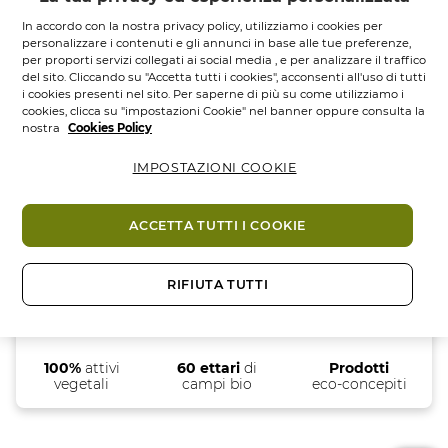
In accordo con la nostra privacy policy, utilizziamo i cookies per
personalizzare i contenuti e gli annunci in base alle tue preferenze,
per proporti servizi collegati ai social media , e per analizzare il traffico
del sito. Cliccando su "Accetta tutti i cookies", acconsenti all'uso di tutti
FILTRA PER
ORDINA PER
i cookies presenti nel sito. Per saperne di più su come utilizziamo i
cookies, clicca su "impostazioni Cookie" nel banner oppure consulta la
nostra
Cookies Policy
Nessun risultato trovato
IMPOSTAZIONI COOKIE
ACCETTA TUTTI I COOKIE
RIFIUTA TUTTI
100%
attivi
60 ettari
di
Prodotti
vegetali
campi bio
eco-concepiti