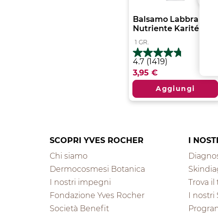
Balsamo Labbra
Nutriente Karité -...
1
GR.
4.7
4.7
(1419)
su
3,95 €
5
stelle.
Aggiungi
1419
recensioni
SCOPRI YVES ROCHER
I NOST
Chi siamo
Diagnos
Dermocosmesi Botanica
Skindia
I nostri impegni
Trova i
Fondazione Yves Rocher
I nostri
Società Benefit
Progra