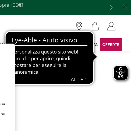
opra i 35€!
 MARCA
DIVENTA CONSULENTE
AREA RISERVATA
OFFERTE
i ai
ù su