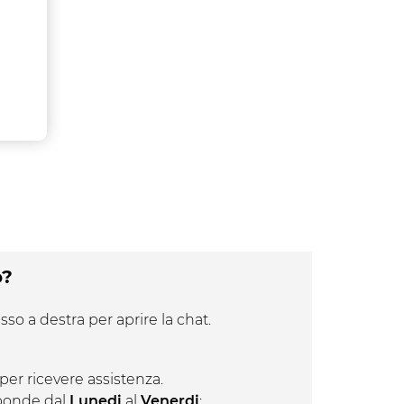
o?
sso a destra per aprire la chat.
per ricevere assistenza.
isponde dal
Lunedi
al
Venerdi
;