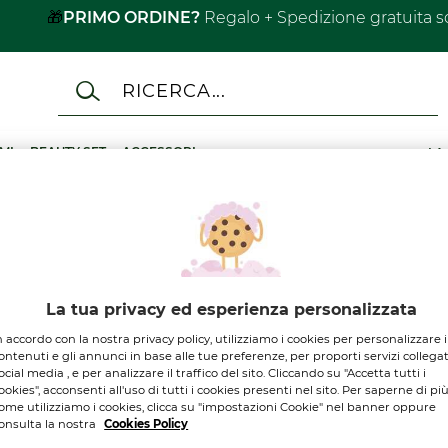
🎁
PRIMO ORDINE?
Regalo + Spedizione gratuita s
MI
BEAUTY SET
ACCESSORI
LA
a
 per "baume"
La tua privacy ed esperienza personalizzata
n accordo con la nostra privacy policy, utilizziamo i cookies per personalizzare i
ontenuti e gli annunci in base alle tue preferenze, per proporti servizi collegat
ocial media , e per analizzare il traffico del sito. Cliccando su "Accetta tutti i
ookies", acconsenti all'uso di tutti i cookies presenti nel sito. Per saperne di pi
ome utilizziamo i cookies, clicca su "impostazioni Cookie" nel banner oppure
onsulta la nostra
Cookies Policy