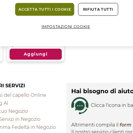
ACCETTA TUTTI I COOKIE
RIFIUTA TUTTI
Balsamo Labbra
Nutriente Noce di...
1
GR.
IMPOSTAZIONI COOKIE
4.7
(574)
4.7
su
3,95 €
5
stelle.
Aggiungi
574
recensioni
RI SERVIZI
Hai bisogno di aiut
i del capello Online
g AI
Clicca l'icona in ba
l tuo Negozio
 Servizi in Negozio
Altrimenti compila il
form
mma Fedeltà in Negozio
Il nostro servizio clienti r