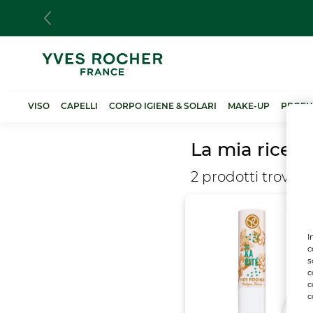
Salta
al
contenuto
principale
VISO
CAPELLI
CORPO IGIENE & SOLARI
MAKE-UP
PROFU
La mia ricerc
2 prodotti
trovati
I
c
s
c
c
c