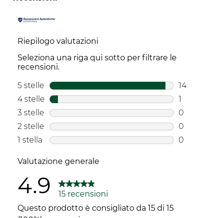
Riepilogo valutazioni
Seleziona una riga qui sotto per filtrare le
recensioni.
5 stelle
stelle
14
14 recensi
4 stelle
stelle
1
1 recensio
3 stelle
stelle
0
0 recensio
2 stelle
stelle
0
0 recensio
1 stella
stelle
0
0 recension
Valutazione generale
4.9
15 recensioni
Questo prodotto è consigliato da 15 di 15