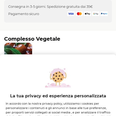
Consegna in 3-5 giorni. Spedizione gratuita dai 35€
Pagamento sicuro
Complesso Vegetale
Olio di Jojoba e Olio di Mandorle Dolci
Il
Vegetale
Descrizione
L’
Olio per Cuticole Laque Botanique
è un vero e
La tua privacy ed esperienza personalizzata
proprio
elisir di benessere
per unghie visibilmente
In accordo con la nostra privacy policy, utilizziamo i cookies per
più belle.
personalizzare i contenuti e gli annunci in base alle tue preferenze,
per proporti servizi collegati ai social media , e per analizzare il traffico
Fin dalla prima applicazione, la sua texture fine e