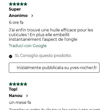
di
5 su 5 stelle.
invio.
15
Super
recensioni.
Anonimo
6 ore fa
J’ai enfin trouvé une huile efficace pour les
cuticules ! En plus elle embellit
instantanément l’aspect de l’ongle
Traduci con Google
Sì, Consiglio questo prodotto.
Inizialmente pubblicata su yves-rocher.fr
5 su 5 stelle.
Top!
Nanou
un mese fa