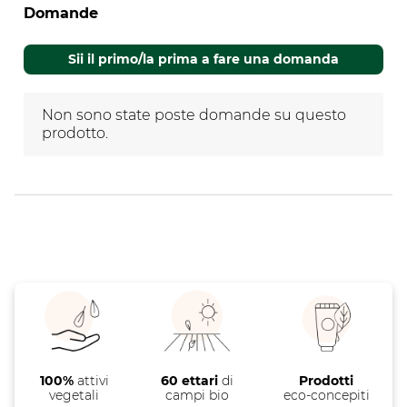
Domande
Non sono state poste domande su questo
prodotto.
Sii il primo/la prima a fare una domanda
Non sono state poste domande su questo
prodotto.
100%
attivi
60 ettari
di
Prodotti
vegetali
campi bio
eco-concepiti