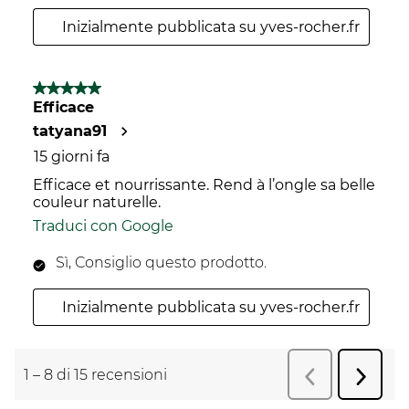
Inizialmente pubblicata su yves-rocher.fr
5 su 5 stelle.
Efficace
tatyana91
15 giorni fa
Efficace et nourrissante. Rend à l’ongle sa belle
couleur naturelle.
Traduci con Google
Sì, Consiglio questo prodotto.
Inizialmente pubblicata su yves-rocher.fr
1
–
8 di 15
recensioni
Succes
Precedente
r
recens