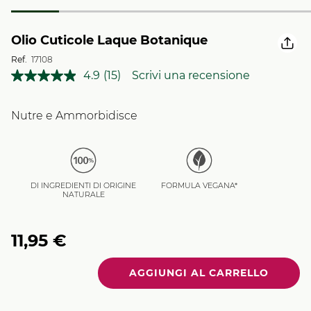
Olio Cuticole Laque Botanique
Ref.
17108
4.9
(15)
Scrivi una recensione
Leggi
15
recensioni.
Stesso
Nutre e Ammorbidisce
link
alla
pagina.
DI INGREDIENTI DI ORIGINE
FORMULA VEGANA*
NATURALE
11,95 €
Quantità