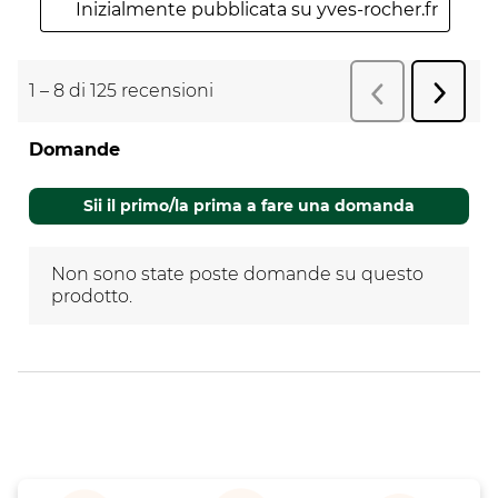
Inizialmente pubblicata su yves-rocher.fr
1
–
8 di 125
recensioni
Succes
Precedente
r
recens
Domande
Non sono state poste domande su questo
prodotto.
Sii il primo/la prima a fare una domanda
Non sono state poste domande su questo
prodotto.