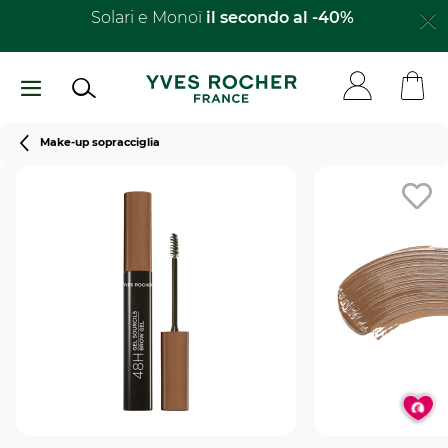
Salta
Solari e Monoï
il secondo al -40%​
al
contenuto
principale
Breadcrumb
Make-up sopracciglia