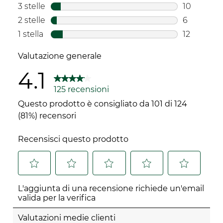
24 recensi
3 stelle
stelle
10
10 recensi
2 stelle
stelle
6
6 recensio
1 stella
stelle
12
12 recensio
Valutazione generale
4.1
125 recensioni
Questo prodotto è consigliato da 101 di 124
(81%) recensori
Recensisci questo prodotto
Selezionare
Selezionare
Selezionare
Selezionare
Selezionare
L'aggiunta di una recensione richiede un'email
per
per
per
per
per
valida per la verifica
valutare
valutare
valutare
valutare
valutare
l'articolo
l'articolo
l'articolo
l'articolo
l'articolo
Valutazioni medie clienti