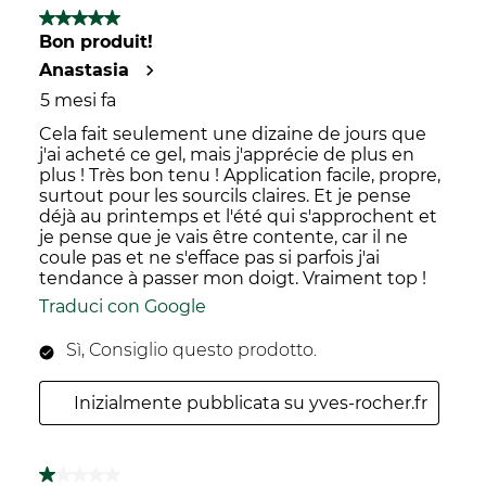
di
5 su 5 stelle.
125
Bon produit!
recensioni.
Anastasia
5 mesi fa
Cela fait seulement une dizaine de jours que
j'ai acheté ce gel, mais j'apprécie de plus en
plus ! Très bon tenu ! Application facile, propre,
surtout pour les sourcils claires. Et je pense
déjà au printemps et l'été qui s'approchent et
je pense que je vais être contente, car il ne
coule pas et ne s'efface pas si parfois j'ai
tendance à passer mon doigt. Vraiment top !
Traduci con Google
Sì, Consiglio questo prodotto.
Inizialmente pubblicata su yves-rocher.fr
1 su 5 stelle.