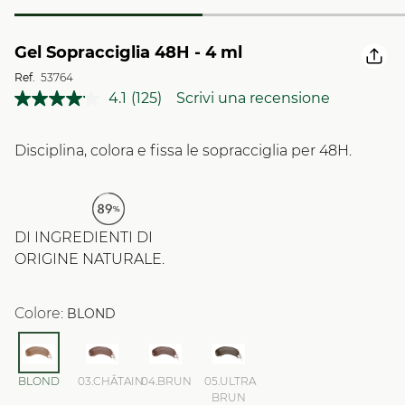
Gel Sopracciglia 48H - 4 ml
Ref.
53764
4.1
(125)
Scrivi una recensione
Leggi
125
recensioni.
Stesso
Disciplina, colora e fissa le sopracciglia per 48H.
link
alla
pagina.
DI INGREDIENTI DI
ORIGINE NATURALE.
Colore:
BLOND
BLOND
03.CHÂTAIN
04.BRUN
05.ULTRA
BRUN