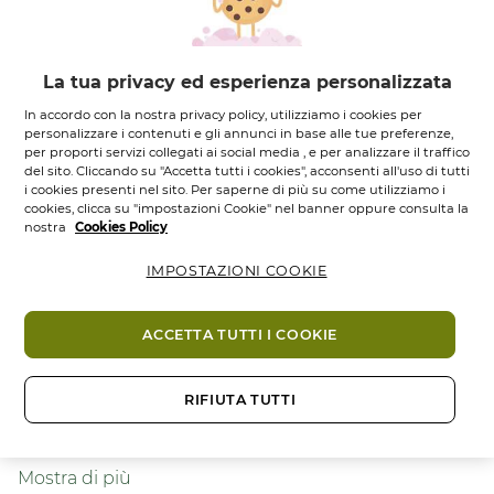
Fiordaliso Bio
Il
Vegetale
La tua privacy ed esperienza personalizzata
In accordo con la nostra privacy policy, utilizziamo i cookies per
personalizzare i contenuti e gli annunci in base alle tue preferenze,
Descrizione
per proporti servizi collegati ai social media , e per analizzare il traffico
del sito. Cliccando su "Accetta tutti i cookies", acconsenti all'uso di tutti
i cookies presenti nel sito. Per saperne di più su come utilizziamo i
Gel Sopracciglia 48H* rappresenta l’unione perfetta
cookies, clicca su "impostazioni Cookie" nel banner oppure consulta la
tra un effetto make-up immediato che unisce resa e
nostra
Cookies Policy
trattamento a una formula di origine naturale,
IMPOSTAZIONI COOKIE
arricchita con
Acqua di Fiordaliso
.
La texture leggera, associata al
nuovo scovolino
di
ACCETTA TUTTI I COOKIE
precisione in fibre, permette un’applicazione
semplice e senza striature.
RIFIUTA TUTTI
IL SUO PIÙ:
solleva, colora e fissa le sopracciglia
resistendo per 48H*.
CONSIGLI DI UTILIZZO