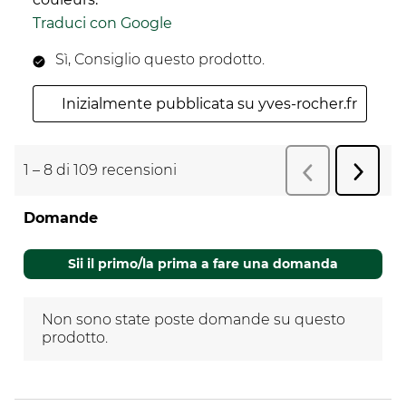
Traduci con Google
Sì, Consiglio questo prodotto.
Inizialmente pubblicata su yves-rocher.fr
1
–
8 di 109
recensioni
Succes
Precedente
r
recens
Domande
Non sono state poste domande su questo
prodotto.
Sii il primo/la prima a fare una domanda
Non sono state poste domande su questo
prodotto.