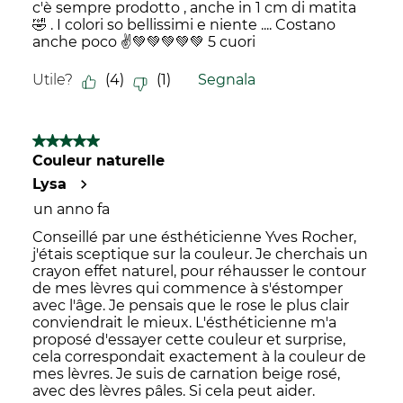
c'è sempre prodotto , anche in 1 cm di matita
🤣 . I colori so bellissimi e niente .... Costano
anche poco ✌️💚💚💚💚💚 5 cuori
Utile?
(
4
)
(
1
)
Segnala
5 su 5 stelle.
Couleur naturelle
Lysa
un anno fa
Conseillé par une ésthéticienne Yves Rocher,
j'étais sceptique sur la couleur. Je cherchais un
crayon effet naturel, pour réhausser le contour
de mes lèvres qui commence à s'éstomper
avec l'âge. Je pensais que le rose le plus clair
conviendrait le mieux. L'ésthéticienne m'a
proposé d'essayer cette couleur et surprise,
cela correspondait exactement à la couleur de
mes lèvres. Je suis de carnation beige rosé,
avec des lèvres pâles. Si cela peut aider.