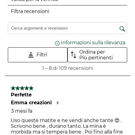
valutare
valutare
valutare
valutare
valutare
l'articolo
l'articolo
l'articolo
l'articolo
l'articolo
Filtra recensioni
con
con
con
con
con
una
2
3
4
5
Cerca argomenti e ricerca delle recensioni
1
stelle.
stelle.
stelle.
stelle.
stella.
Questa
Questa
Questa
Questa
Informazioni sulla rilevanza
Visu
Questa
azione
azione
azione
azione
Ordina per
azione
aprirà
aprirà
aprirà
aprirà
Filtri
Più pertinenti
aprirà
il
il
il
il
1
1
–
8 di 109
recensioni
il
modulo
modulo
modulo
modulo
a
modulo
di
di
di
di
8
di
invio.
invio.
invio.
invio.
di
5 su 5 stelle.
invio.
109
Perfette
recensioni.
Emma creazioni
3 mesi fa
Uso queste matite e ne vendi anche tante 😍 .
Scrivono bene , durano tanto. La mina è
morbida ma si tempera bene . Poi fino alla fine