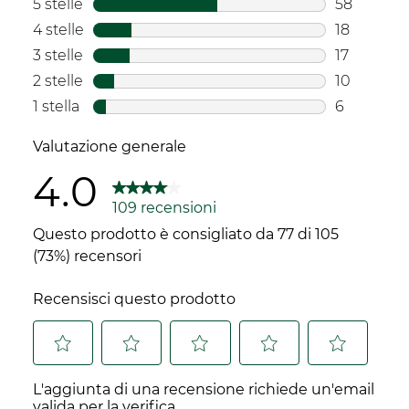
5 stelle
stelle
58
58 recensi
4 stelle
stelle
18
18 recensi
3 stelle
stelle
17
17 recensio
2 stelle
stelle
10
10 recensi
1 stella
stelle
6
6 recension
Valutazione generale
4.0
109 recensioni
Questo prodotto è consigliato da 77 di 105
(73%) recensori
Recensisci questo prodotto
Selezionare
Selezionare
Selezionare
Selezionare
Selezionare
L'aggiunta di una recensione richiede un'email
per
per
per
per
per
valida per la verifica