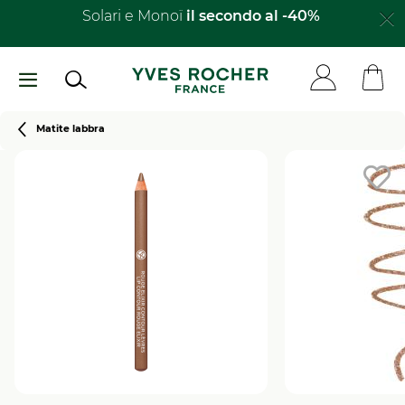
Salta
Solari e Monoï
il secondo al -40%​
al
contenuto
principale
Breadcrumb
Matite labbra