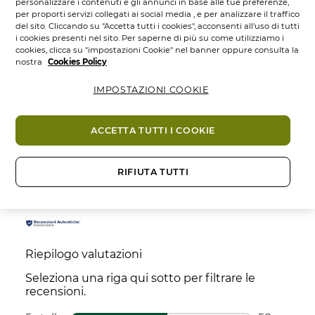
personalizzare i contenuti e gli annunci in base alle tue preferenze,
Formato:
MATITA
1.00
GR.
per proporti servizi collegati ai social media , e per analizzare il traffico
del sito. Cliccando su "Accetta tutti i cookies", acconsenti all'uso di tutti
i cookies presenti nel sito. Per saperne di più su come utilizziamo i
cookies, clicca su "impostazioni Cookie" nel banner oppure consulta la
nostra
Cookies Policy
Ingredienti
IMPOSTAZIONI COOKIE
Cross Selling
ACCETTA TUTTI I COOKIE
Recensioni
RIFIUTA TUTTI
Recensioni
Riepilogo valutazioni
Seleziona una riga qui sotto per filtrare le
recensioni.