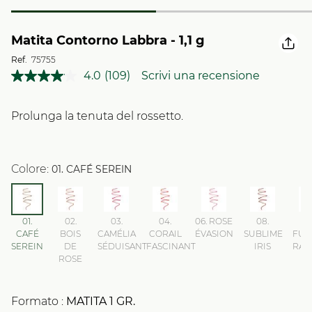
Matita Contorno Labbra - 1,1 g
Ref.
75755
4.0
(109)
Scrivi una recensione
Leggi
109
recensioni.
Stesso
Prolunga la tenuta del rossetto.
link
alla
pagina.
Colore:
01. CAFÉ SEREIN
01.
02.
03.
04.
06. ROSE
08.
0
CAFÉ
BOIS
CAMÉLIA
CORAIL
ÉVASION
SUBLIME
FUC
SEREIN
DE
SÉDUISANT
FASCINANT
IRIS
RAD
ROSE
Formato :
MATITA
1
GR.