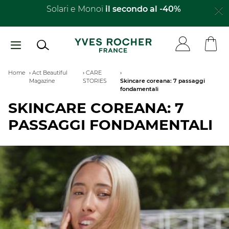
Salta
Solari e Monoï
il secondo al -40%​
al
contenuto
principale
Breadcrumb
Home
Act Beautiful
CARE
Magazine
STORIES
Skincare coreana: 7 passaggi
fondamentali
SKINCARE COREANA: 7
PASSAGGI FONDAMENTALI