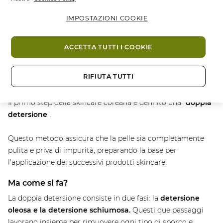
IMPOSTAZIONI COOKIE
ACCETTA TUTTI I COOKIE
RIFIUTA TUTTI
Il primo step della skincare coreana è definito una “
doppia
detersione
”.
Questo metodo assicura che la pelle sia completamente
pulita e priva di impurità, preparando la base per
l'applicazione dei successivi prodotti skincare.
Ma come si fa?
La doppia detersione consiste in due fasi: la
detersione
oleosa e la detersione schiumosa.
Questi due passaggi
lavorano insieme per rimuovere ogni tipo di sporco e