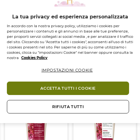
L’estratto di Te Verde è in grado di agire sul
meccanismo riducente attraverso due azioni:
contribuisce allo smaltimento dei grassi stoccati e
La tua privacy ed esperienza personalizzata
favorisce il drenaggio e l’eliminazione delle tossine
In accordo con la nostra privacy policy, utilizziamo i cookies per
CONSIGLI D’UTILIZZO
personalizzare i contenuti e gli annunci in base alle tue preferenze,
per proporti servizi collegati ai social media , e per analizzare il traffico
Agitare bene il flacone prima dell'utilizzo.
del sito. Cliccando su "Accetta tutti i cookies", acconsenti all'uso di tutti
Diluire l'equivalente di un bicchierino dosatore
i cookies presenti nel sito. Per saperne di più su come utilizziamo i
cookies, clicca su "impostazioni Cookie" nel banner oppure consulta la
(45 ml) in un litro d'acqua, da consumare nel
nostra
Cookies Policy
corso della giornata. Un leggero deposito sul
Ingredienti
fondo della bottiglia è normale. Dopo l'apertura,
IMPOSTAZIONI COOKIE
conservare in frigorifero. Utilizzare per 10-20
Ti potrebbe piacere anche
giorni, quindi effettuare una pausa. Ripetere 2-
ACCETTA TUTTI I COOKIE
3 volte l'anno, evitando di utilizzarlo in continuo
tutto l’anno. Perfetto per iniziare un
-10%
-16%
programma riducente.
RIFIUTA TUTTI
PRECAUZIONI DI UTILIZZO
Non sostituisce un’alimentazione varia ed equilibrata e uno stile
di vita sano. Non superare la dose giornaliera indicata.