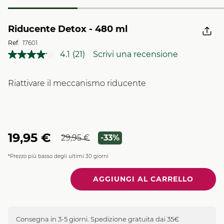
Riducente Detox - 480 ml
Ref.
17601
4.1
(21)
Scrivi una recensione
Leggi
21
recensioni.
Stesso
Riattivare il meccanismo riducente
link
alla
pagina.
19,95 €
29,95 €
-33%
*Prezzo più basso degli ultimi 30 giorni
Quantità
Consegna in 3-5 giorni. Spedizione gratuita dai 35€