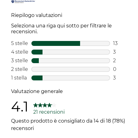
Riepilogo valutazioni
Seleziona una riga qui sotto per filtrare le
recensioni.
5 stelle
stelle
13
13 recensio
4 stelle
stelle
3
3 recensio
3 stelle
stelle
2
2 recensio
2 stelle
stelle
0
0 recensio
1 stella
stelle
3
3 recension
Valutazione generale
4.1
21 recensioni
Questo prodotto è consigliato da 14 di 18 (78%)
recensori