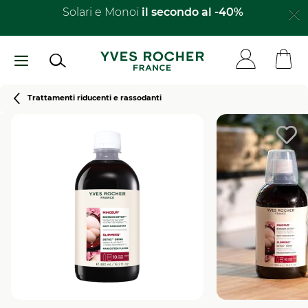
Salta
Solari e Monoï
il secondo al -40%​
al
contenuto
principale
Breadcrumb
Trattamenti riducenti e rassodanti