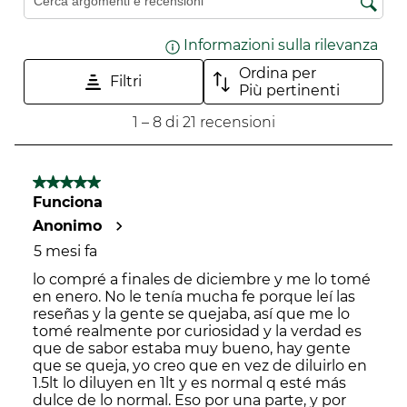
Cerca argomenti e ricerca delle recensioni
Informazioni sulla rilevanza
Visu
Ordina per
Filtri
Più pertinenti
1
1
–
8 di 21
recensioni
a
8
di
5 su 5 stelle.
21
Funciona
recensioni.
Anonimo
5 mesi fa
lo compré a finales de diciembre y me lo tomé
en enero. No le tenía mucha fe porque leí las
reseñas y la gente se quejaba, así que me lo
tomé realmente por curiosidad y la verdad es
que de sabor estaba muy bueno, hay gente
que se queja, yo creo que en vez de diluirlo en
1.5lt lo diluyen en 1lt y es normal q esté más
dulce de lo normal. Eso por una parte, y por