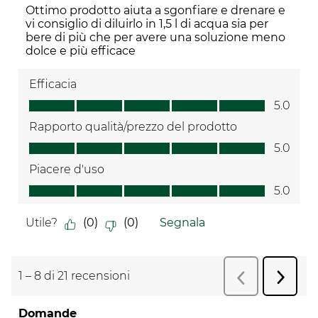
Ottimo prodotto aiuta a sgonfiare e drenare e
vi consiglio di diluirlo in 1,5 l di acqua sia per
bere di più che per avere una soluzione meno
dolce e più efficace
Efficacia
Efficacia, 5.0 su 5
5.0
Rapporto qualità/prezzo del prodotto
Rapporto qualità/prezzo del prodotto, 5.0 su 5
5.0
Piacere d'uso
Piacere d'uso, 5.0 su 5
5.0
Utile?
(
0
)
(
0
)
Segnala
1
–
8 di 21
recensioni
Succes
Precedente
r
recens
Domande
Non sono state poste domande su questo