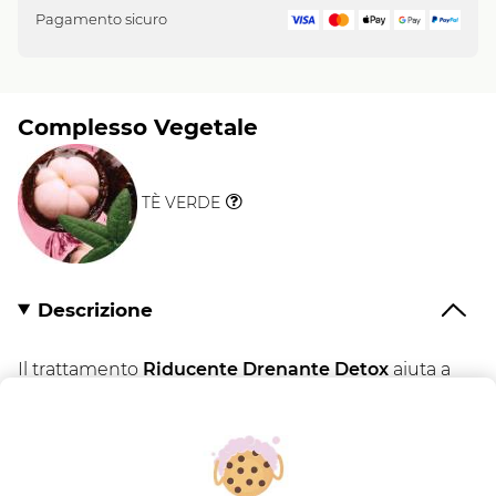
Pagamento sicuro
Complesso Vegetale
TÈ VERDE
Il
Vegetale
Descrizione
Il trattamento
Riducente Drenante Detox
aiuta a
eliminare i liquidi in eccesso e a favorire la
sensazione di leggerezza. Ideale per ripartire con
energia e ritrovare il proprio equilibrio.
IL SUO PIÙ