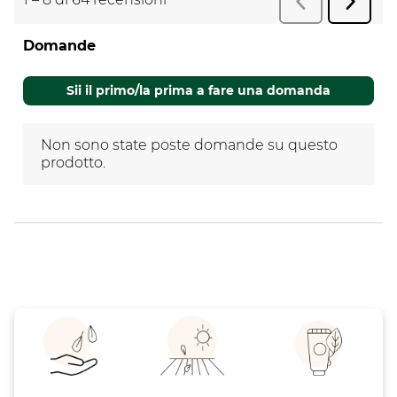
Succes
Precedente
r
recens
Domande
Non sono state poste domande su questo
prodotto.
Sii il primo/la prima a fare una domanda
Non sono state poste domande su questo
prodotto.