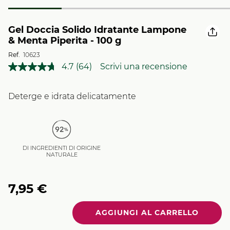
Gel Doccia Solido Idratante Lampone
& Menta Piperita - 100 g
Ref.
10623
4.7
(64)
Scrivi una recensione
Leggi
64
recensioni.
Stesso
Deterge e idrata delicatamente
link
alla
pagina.
DI INGREDIENTI DI ORIGINE
NATURALE
7,95 €
Quantità