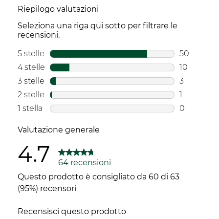
ogni utilizzo.
Riepilogo valutazioni
*Test di soddisfazione su 192 casi
Seleziona una riga qui sotto per filtrare le
Formato:
Confezione
100.00
GR.
recensioni.
5 stelle
stelle
50
50 recensi
4 stelle
stelle
10
10 recensi
3 stelle
stelle
3
3 recensio
2 stelle
stelle
1
1 recensio
1 stella
stelle
0
0 recension
Valutazione generale
4.7
64 recensioni
Questo prodotto è consigliato da 60 di 63
(95%) recensori
Recensisci questo prodotto