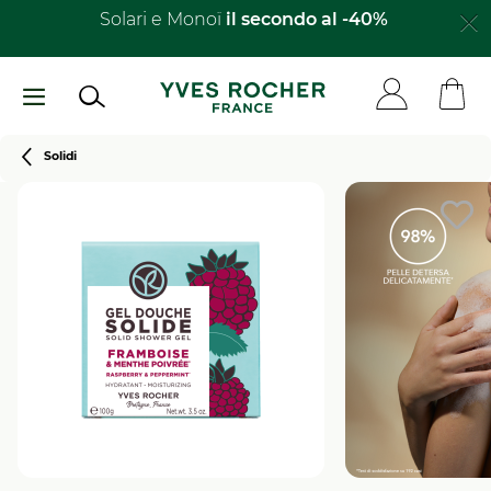
Salta
Solari e Monoï
il secondo al -40%​
al
contenuto
principale
Breadcrumb
Solidi