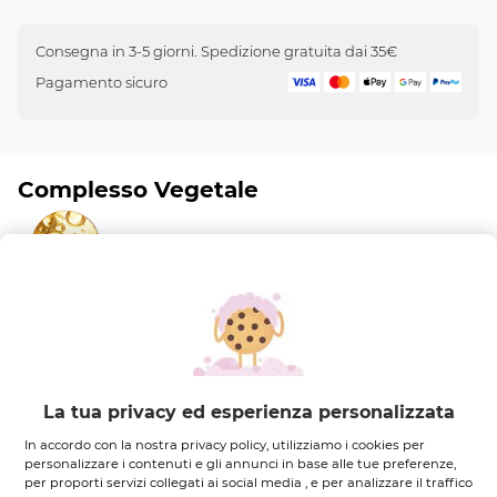
Consegna in 3-5 giorni. Spedizione gratuita dai 35€
Pagamento sicuro
Complesso Vegetale
Olio di mandorle dolci e Glicerina vegetale
Il
Vegetale
Descrizione
La tua privacy ed esperienza personalizzata
Il nuovo Gel Doccia Solido Bain de Nature con una
In accordo con la nostra privacy policy, utilizziamo i cookies per
formula delicata senza solfati, pH neutro e
personalizzare i contenuti e gli annunci in base alle tue preferenze,
per proporti servizi collegati ai social media , e per analizzare il traffico
ingredienti di origine naturale è perfetta per tutti i