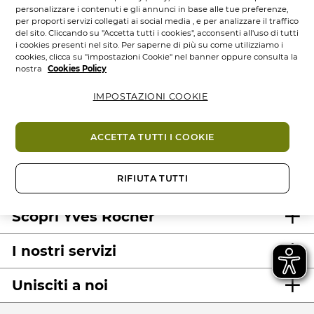
personalizzare i contenuti e gli annunci in base alle tue preferenze,
per proporti servizi collegati ai social media , e per analizzare il traffico
del sito. Cliccando su "Accetta tutti i cookies", acconsenti all'uso di tutti
i cookies presenti nel sito. Per saperne di più su come utilizziamo i
cookies, clicca su "impostazioni Cookie" nel banner oppure consulta la
nostra
Cookies Policy
IMPOSTAZIONI COOKIE
100%
attivi
60 ettari
di
Prodotti
vegetali
campi bio
eco-concepiti
ACCETTA TUTTI I COOKIE
RIFIUTA TUTTI
Scopri Yves Rocher
I nostri servizi
Unisciti a noi