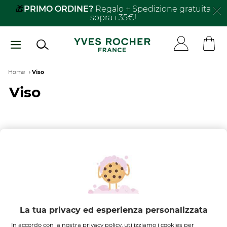
Salta
🎁
PRIMO ORDINE?
Regalo + Spedizione gratuita
sopra i 35€!
al
contenuto
principale
Breadcrumb
Home
Viso
Viso
FILTRA PER
ORDINA PER
Nessun risultato trovato
La tua privacy ed esperienza personalizzata
In accordo con la nostra privacy policy, utilizziamo i cookies per