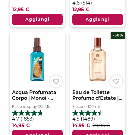
4.6
4.6
(514)
su
su
12,95 €
12,95 €
5
5
stelle.
stelle.
Aggiungi
Aggiungi
1
514
recensione
recensioni
-50%
Acqua Profumata
Eau de Toilette
Corpo | Monoï -...
Profumo d'Estate |...
Flacone spray
125
ML.
Flacone
100
ml.
4.7
4.5
4.7
(1853)
4.5
(1489)
su
su
14,95 €
14,95 €
29,95 €
5
5
stelle.
stelle.