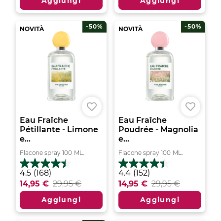
Aggiungi
Aggiungi
1853
1489
recensioni
recensioni
-50%
-50%
NOVITÀ
NOVITÀ
Eau Fraîche
Eau Fraîche
Pétillante - Limone
Poudrée - Magnolia
e...
e...
Flacone spray
100
ML.
Flacone spray
100
ML.
4.5
4.4
4.5
(168)
4.4
(152)
su
su
14,95 €
29,95 €
14,95 €
29,95 €
5
5
stelle.
stelle.
Aggiungi
Aggiungi
168
152
recensioni
recensioni