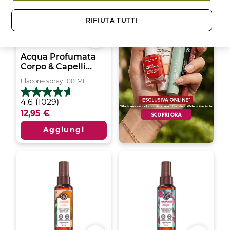
RIFIUTA TUTTI
Acqua Profumata
Corpo & Capelli...
Flacone spray
100
ML.
4.6
4.6
(1029)
su
12,95 €
5
stelle.
Aggiungi
1029
recensioni