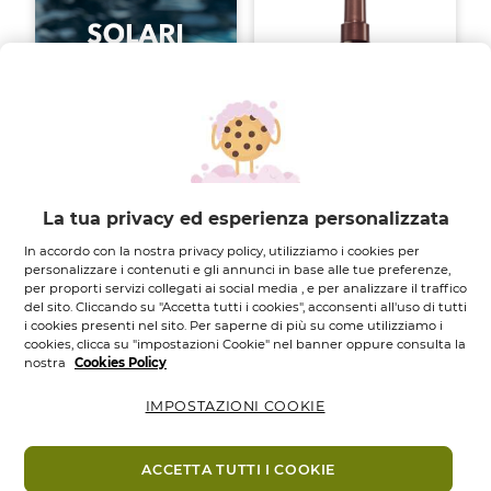
Acqua Profumata
Corpo & Capelli...
La tua privacy ed esperienza personalizzata
Flacone spray
100
ML.
In accordo con la nostra privacy policy, utilizziamo i cookies per
personalizzare i contenuti e gli annunci in base alle tue preferenze,
4.7
4.7
(651)
per proporti servizi collegati ai social media , e per analizzare il traffico
su
del sito. Cliccando su "Accetta tutti i cookies", acconsenti all'uso di tutti
12,95 €
5
i cookies presenti nel sito. Per saperne di più su come utilizziamo i
stelle.
Aggiungi
cookies, clicca su "impostazioni Cookie" nel banner oppure consulta la
651
nostra
Cookies Policy
recensioni
IMPOSTAZIONI COOKIE
ACCETTA TUTTI I COOKIE