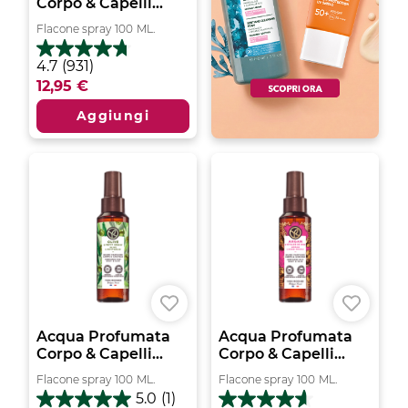
Corpo & Capelli...
Flacone spray
100
ML.
4.7
4.7
(931)
su
12,95 €
5
stelle.
Aggiungi
931
recensioni
Acqua Profumata
Acqua Profumata
Corpo & Capelli...
Corpo & Capelli...
Flacone spray
100
ML.
Flacone spray
100
ML.
5.0
(1)
5.0