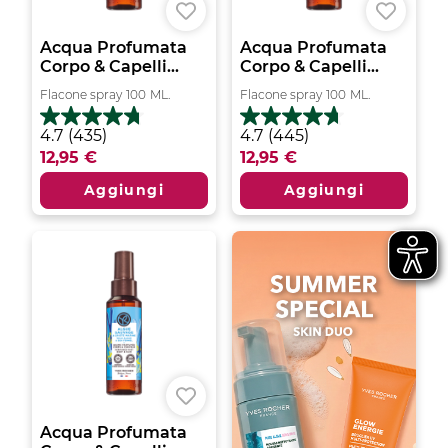
Acqua Profumata
Acqua Profumata
Corpo & Capelli...
Corpo & Capelli...
Flacone spray
100
ML.
Flacone spray
100
ML.
4.7
4.7
4.7
(435)
4.7
(445)
su
su
12,95 €
12,95 €
5
5
stelle.
stelle.
Aggiungi
Aggiungi
435
445
recensioni
recensioni
Acqua Profumata