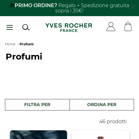
Salta
🎁
PRIMO ORDINE?
Regalo + Spedizione gratuita
sopra i 35€!
al
contenuto
principale
Breadcrumb
Home
Profumi
Profumi
FILTRA PER
ORDINA PER
46 prodotti