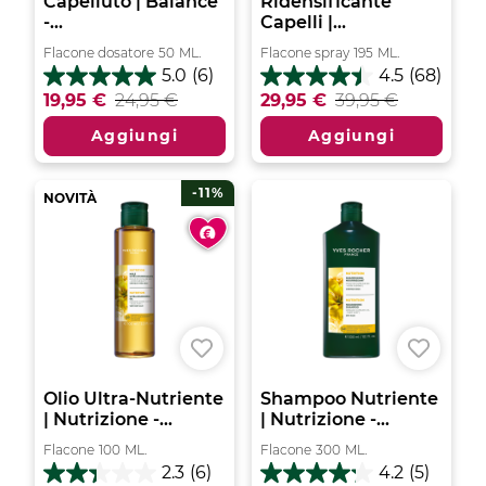
Capelluto | Balance
Ridensificante
-...
Capelli |...
Flacone dosatore
50
ML.
Flacone spray
195
ML.
5.0
(6)
4.5
(68)
5.0
4.5
19,95 €
24,95 €
29,95 €
39,95 €
su
su
5
5
Aggiungi
Aggiungi
stelle.
stelle.
6
68
recensioni
recensioni
-11%
NOVITÀ
Olio Ultra-Nutriente
Shampoo Nutriente
| Nutrizione -...
| Nutrizione -...
Flacone
100
ML.
Flacone
300
ML.
2.3
(6)
4.2
(5)
2.3
4.2