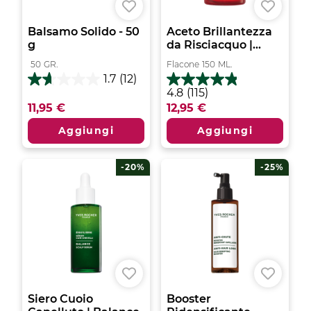
Balsamo Solido - 50
Aceto Brillantezza
g
da Risciacquo |...
50
GR.
Flacone
150
ML.
1.7
(12)
1.7
4.8
4.8
(115)
su
su
11,95 €
12,95 €
5
5
stelle.
stelle.
Aggiungi
Aggiungi
12
115
recensioni
recensioni
-20%
-25%
Siero Cuoio
Booster