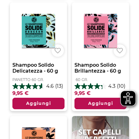
recensioni
Shampoo Solido
Shampoo Solido
Delicatezza - 60 g
Brillantezza - 60 g
PANETTO
60
GR.
60
GR.
4.6
(13)
4.3
(10)
4.6
4.3
9,95 €
9,95 €
su
su
5
5
Aggiungi
Aggiungi
stelle.
stelle.
13
10
recensioni
recensioni