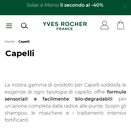
Salta
Solari e Monoï
il secondo al -40%​
al
contenuto
principale
Breadcrumb
Home
Capelli
Capelli
La nostra gamma di prodotti per Capelli soddisfa le
esigenze di ogni tipologia di capello, offre
formule
sensoriali e facilmente bio-degradabili
per
un’azione completa dalla radice alle punte. Scopri gli
shampoo, le maschere e i trattamenti intensivi
fortificanti.