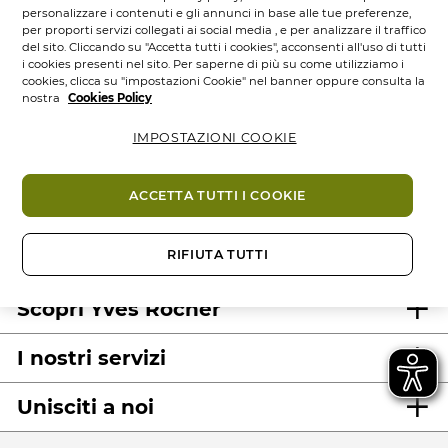
personalizzare i contenuti e gli annunci in base alle tue preferenze,
per proporti servizi collegati ai social media , e per analizzare il traffico
del sito. Cliccando su "Accetta tutti i cookies", acconsenti all'uso di tutti
i cookies presenti nel sito. Per saperne di più su come utilizziamo i
cookies, clicca su "impostazioni Cookie" nel banner oppure consulta la
nostra
Cookies Policy
IMPOSTAZIONI COOKIE
100%
attivi
60 ettari
di
Prodotti
vegetali
campi bio
eco-concepiti
ACCETTA TUTTI I COOKIE
RIFIUTA TUTTI
Scopri Yves Rocher
I nostri servizi
Unisciti a noi