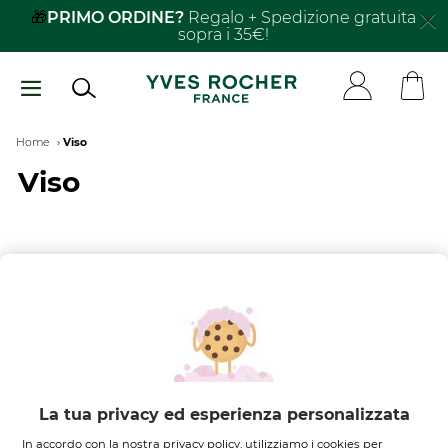
Salta
🎁
PRIMO ORDINE?
Regalo + Spedizione gratuita
sopra i 35€!
al
contenuto
principale
Breadcrumb
Home
Viso
Viso
FILTRA PER
ORDINA PER
Nessun risultato trovato
La tua privacy ed esperienza personalizzata
In accordo con la nostra privacy policy, utilizziamo i cookies per