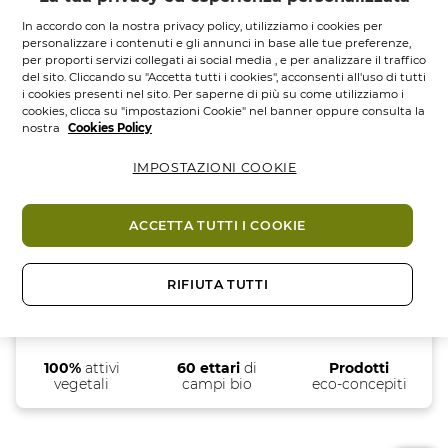
In accordo con la nostra privacy policy, utilizziamo i cookies per
personalizzare i contenuti e gli annunci in base alle tue preferenze,
per proporti servizi collegati ai social media , e per analizzare il traffico
del sito. Cliccando su "Accetta tutti i cookies", acconsenti all'uso di tutti
FILTRA PER
ORDINA PER
i cookies presenti nel sito. Per saperne di più su come utilizziamo i
cookies, clicca su "impostazioni Cookie" nel banner oppure consulta la
nostra
Cookies Policy
Nessun risultato trovato
IMPOSTAZIONI COOKIE
ACCETTA TUTTI I COOKIE
RIFIUTA TUTTI
100%
attivi
60 ettari
di
Prodotti
vegetali
campi bio
eco-concepiti