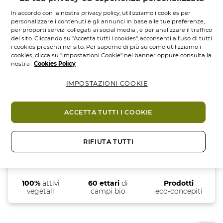
In accordo con la nostra privacy policy, utilizziamo i cookies per
personalizzare i contenuti e gli annunci in base alle tue preferenze,
per proporti servizi collegati ai social media , e per analizzare il traffico
del sito. Cliccando su "Accetta tutti i cookies", acconsenti all'uso di tutti
FILTRA PER
ORDINA PER
i cookies presenti nel sito. Per saperne di più su come utilizziamo i
cookies, clicca su "impostazioni Cookie" nel banner oppure consulta la
nostra
Cookies Policy
Nessun risultato trovato
IMPOSTAZIONI COOKIE
ACCETTA TUTTI I COOKIE
RIFIUTA TUTTI
100%
attivi
60 ettari
di
Prodotti
vegetali
campi bio
eco-concepiti