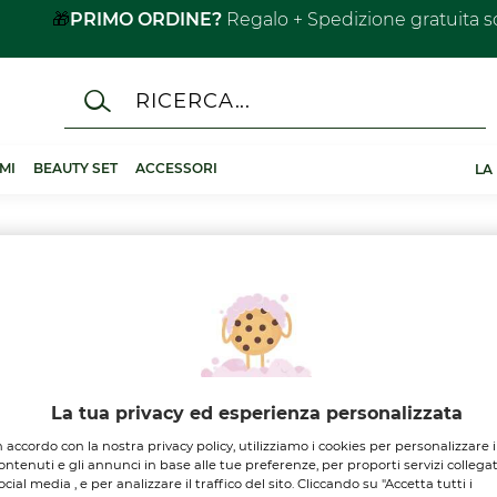
🎁
PRIMO ORDINE?
Regalo + Spedizione gratuita s
MI
BEAUTY SET
ACCESSORI
LA
a le esigenze di ogni tipologia di capello, offre
formule sensori
La tua privacy ed esperienza personalizzata
mpoo, le maschere e i trattamenti intensivi fortificanti.
n accordo con la nostra privacy policy, utilizziamo i cookies per personalizzare i
ontenuti e gli annunci in base alle tue preferenze, per proporti servizi collegat
ocial media , e per analizzare il traffico del sito. Cliccando su "Accetta tutti i