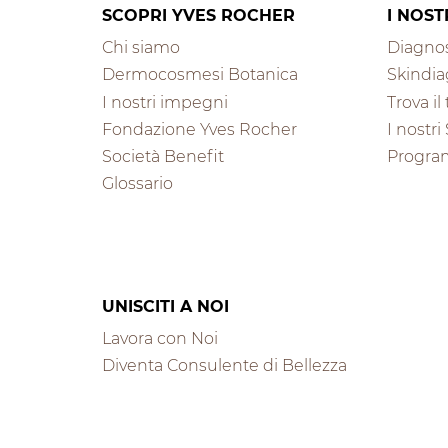
SCOPRI YVES ROCHER
I NOST
Chi siamo
Diagnos
Dermocosmesi Botanica
Skindia
I nostri impegni
Trova i
Fondazione Yves Rocher
I nostri
Società Benefit
Progra
Glossario
UNISCITI A NOI
Lavora con Noi
Diventa Consulente di Bellezza