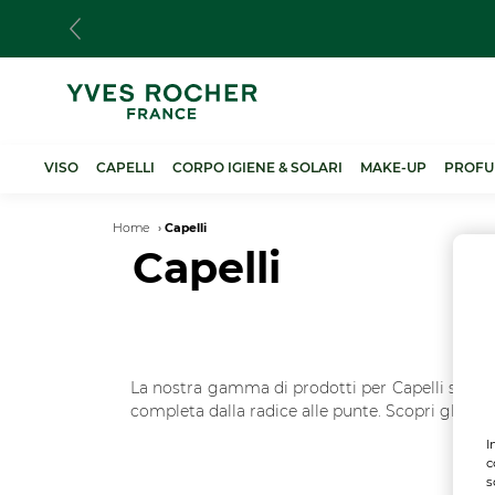
Salta
al
contenuto
principale
VISO
CAPELLI
CORPO IGIENE & SOLARI
MAKE-UP
PROFU
Breadcrumb
Home
Capelli
Capelli
La nostra gamma di prodotti per Capelli soddisf
completa dalla radice alle punte. Scopri gli sha
I
c
s