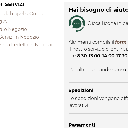
RI SERVIZI
Hai bisogno di aiut
i del capello Online
g AI
Clicca l'icona in ba
l tuo Negozio
 Servizi in Negozio
Altrimenti compila il
form
mma Fedeltà in Negozio
Il nostro servizio clienti r
ore
8.30-13.00
;
14.00-17.30
Per altre domande consul
Spedizioni
Le spedizioni vengono effe
lavorativi
Pagamenti