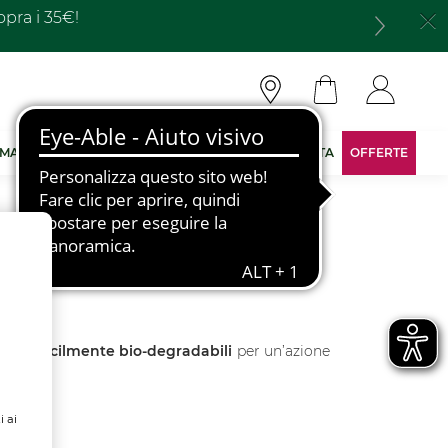
opra i 35€!
 MARCA
DIVENTA CONSULENTE
AREA RISERVATA
OFFERTE
ali e facilmente bio-degradabili
per un’azione
i ai