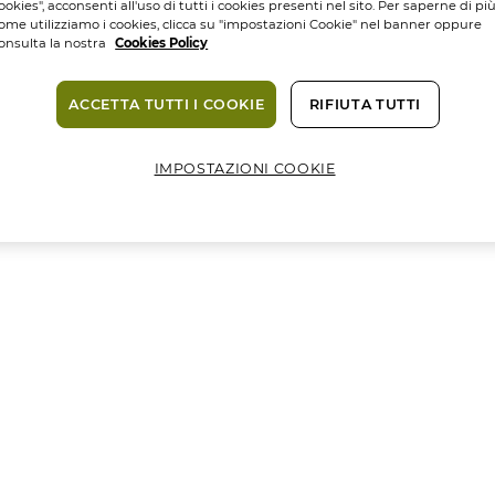
ookies", acconsenti all'uso di tutti i cookies presenti nel sito. Per saperne di pi
ome utilizziamo i cookies, clicca su "impostazioni Cookie" nel banner oppure
onsulta la nostra
Cookies Policy
ssun risultato trovato
ACCETTA TUTTI I COOKIE
RIFIUTA TUTTI
IMPOSTAZIONI COOKIE