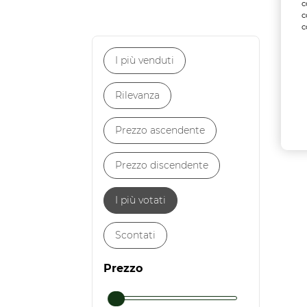
c
c
c
Ne
I più venduti
Rilevanza
Prezzo ascendente
Prezzo discendente
I più votati
Scontati
Prezzo