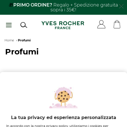
Salta
🎁
PRIMO ORDINE?
Regalo + Spedizione gratuita
sopra i 35€!
al
contenuto
principale
Breadcrumb
Home
Profumi
Profumi
FILTRA PER
ORDINA PER
Nessun risultato trovato
La tua privacy ed esperienza personalizzata
In accordo con la nostra privacy policy, utilizziamo i cookies per