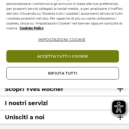
personalizzare i contenuti e gli annunci in base alle tue preferenze,
per proporti servizi collegati ai social media , e per analizzare il traffico
del sito. Cliccando su "Accetta tutti i cookies", acconsenti all'uso di tutti
i cookies presenti nel sito. Per saperne di più su come utilizziamo i
cookies, clicca su "impostazioni Cookie" nel banner oppure consulta la
nostra
Cookies Policy
IMPOSTAZIONI COOKIE
100%
attivi
60 ettari
di
Prodotti
vegetali
campi bio
eco-concepiti
ACCETTA TUTTI I COOKIE
RIFIUTA TUTTI
Scopri Yves Rocher
I nostri servizi
Unisciti a noi