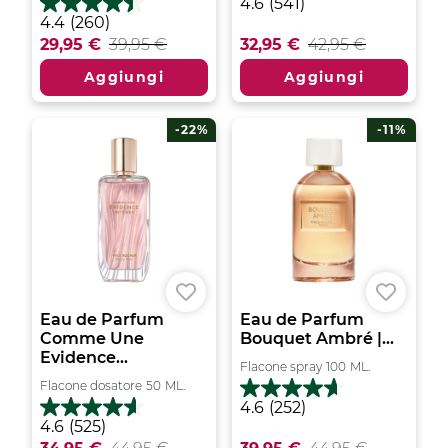
4.6
4.6
(541)
su
4.4
4.4
(260)
5
su
29,95 €
39,95 €
32,95 €
42,95 €
stelle.
5
541
stelle.
Aggiungi
Aggiungi
recensioni
260
recensioni
-22%
-11%
Eau de Parfum
Eau de Parfum
Comme Une
Bouquet Ambré |...
Evidence...
Flacone spray
100
ML.
Flacone dosatore
50
ML.
4.6
4.6
(252)
su
4.6
4.6
(525)
5
su