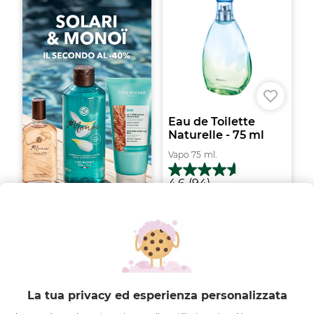
Eau de Toilette
Naturelle - 75 ml
Vapo
75
ml.
4.6
4.6
(94)
su
17,45 €
34,95 €
5
stelle.
Aggiungi
94
recensioni
-50%
NOVITÀ
La tua privacy ed esperienza personalizzata