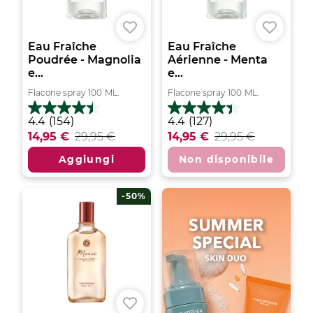
Eau Fraîche
Eau Fraîche
Poudrée - Magnolia
Aérienne - Menta
e...
e...
Flacone spray
100
ML.
Flacone spray
100
ML.
4.4
4.4
4.4
(154)
4.4
(127)
su
su
14,95 €
29,95 €
14,95 €
29,95 €
5
5
stelle.
stelle.
Aggiungi
Non disponibile
154
127
recensioni
recensioni
-50%