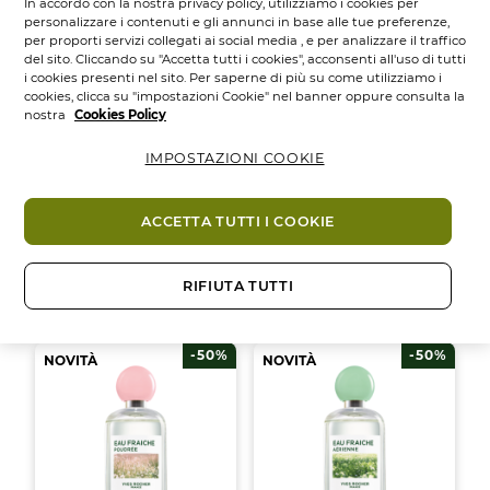
In accordo con la nostra privacy policy, utilizziamo i cookies per
personalizzare i contenuti e gli annunci in base alle tue preferenze,
per proporti servizi collegati ai social media , e per analizzare il traffico
del sito. Cliccando su "Accetta tutti i cookies", acconsenti all'uso di tutti
i cookies presenti nel sito. Per saperne di più su come utilizziamo i
cookies, clicca su "impostazioni Cookie" nel banner oppure consulta la
nostra
Cookies Policy
Eau Fraîche
Pétillante - Limone
IMPOSTAZIONI COOKIE
e...
Flacone spray
100
ML.
ACCETTA TUTTI I COOKIE
4.5
4.5
(172)
su
14,95 €
29,95 €
5
RIFIUTA TUTTI
stelle.
Aggiungi
172
recensioni
-50%
-50%
NOVITÀ
NOVITÀ