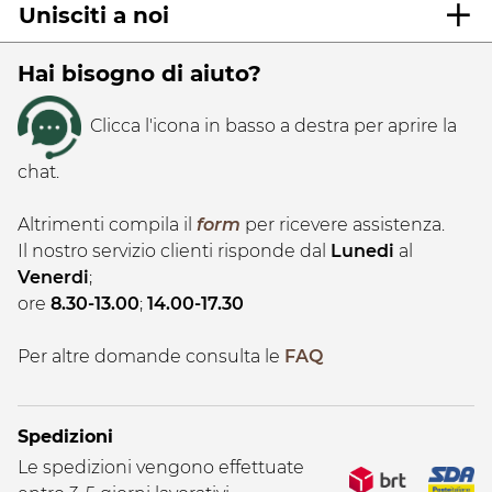
Unisciti a noi
Hai bisogno di aiuto?
Clicca l'icona in basso a destra per aprire la
chat.
Altrimenti compila il
form
per ricevere assistenza.
Il nostro servizio clienti risponde dal
Lunedi
al
Venerdi
;
ore
8.30-13.00
;
14.00-17.30
Per altre domande consulta le
FAQ
Spedizioni
Le spedizioni vengono effettuate