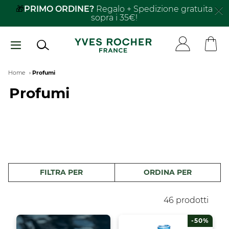
Salta
Solari e Monoï
il secondo al -40%​
al
contenuto
principale
Breadcrumb
Home
Profumi
Profumi
FILTRA PER
ORDINA PER
46 prodotti
-50%