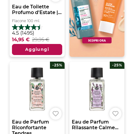
Eau de Toilette
Profumo d'Estate |...
Flacone
100
ml.
4.5
4.5
(1495)
su
14,95 €
29,95 €
5
stelle.
Aggiungi
1495
recensioni
-25%
-25%
Eau de Parfum
Eau de Parfum
Riconfortante
Rilassante Calme...
Tendres...