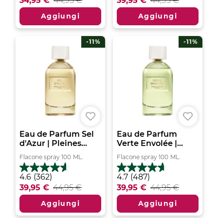
34,95 €
44,95 €
39,95 €
44,95 €
stelle.
5
252
stelle.
Aggiungi
Aggiungi
recensioni
525
recensioni
-11%
-11%
Eau de Parfum Sel
Eau de Parfum
d'Azur | Pleines...
Verte Envolée |...
Flacone spray
100
ML.
Flacone spray
100
ML.
4.6
4.7
4.6
(362)
4.7
(487)
su
su
39,95 €
44,95 €
39,95 €
44,95 €
5
5
stelle.
stelle.
Aggiungi
Aggiungi
362
487