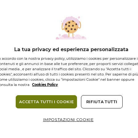
La tua privacy ed esperienza personalizzata
n accordo con la nostra privacy policy, utilizziamo i cookies per personalizzare i
TERRE DE FEMMES – FONDAZIONE YVE
ontenuti e gli annunci in base alle tue preferenze, per proporti servizi collegat
ocial media , e per analizzare il traffico del sito. Cliccando su "Accetta tutti i
ookies", acconsenti all'uso di tutti i cookies presenti nel sito. Per saperne di pi
ome utilizziamo i cookies, clicca su "impostazioni Cookie" nel banner oppure
rogramma
Terre de Femmes de la Fondazione Yves Rocher
ha co
onsulta la nostra
Cookies Policy
a l’imprenditoria femminile in campo etico e sociale e che ha p
erenti
. Donne straordinarie che, munite di altruismo e coraggio,
ACCETTA TUTTI I COOKIE
RIFIUTA TUTTI
 il cambiamento. Sono tutte donne straordinarie con un obiettiv
 state celebrate e valorizzate anche attraverso questo Premio, d
IMPOSTAZIONI COOKIE
lungo il loro percorso.
o presente fino al 2022 anche in Italia per ben 6 Ediz