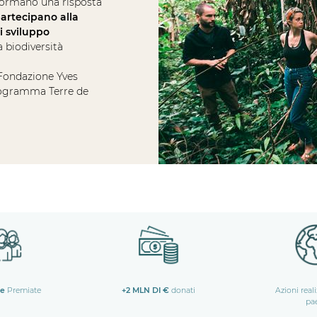
 formano una risposta
artecipano alla
i sviluppo
a biodiversità
 Fondazione Yves
rogramma Terre de
ne
Premiate
+2 MLN DI €
donati
Azioni real
pa