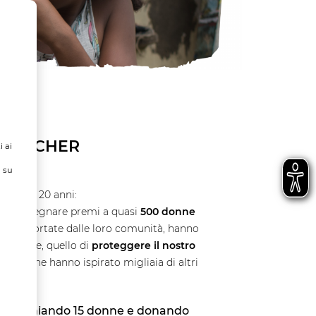
S ROCHER
i ai
ù su
mpiuto 20 anni:
otuto assegnare premi a quasi
500 donne
 e supportate dalle loro comunità, hanno
o comune, quello di
proteggere il nostro
onne che hanno ispirato migliaia di altri
ioni premiando 15 donne e donando