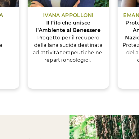
A
IVANA APPOLLONI
EMAN
Il Filo che unisce
Prot
l’Ambiente al Benessere
Am
e
Progetto per il recupero
Nazio
a
della lana sucida destinata
Protez
ad attività terapeutiche nei
della
reparti oncologici.