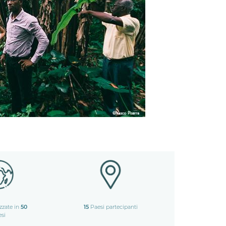
izzate in
50
15
Paesi partecipanti
esi