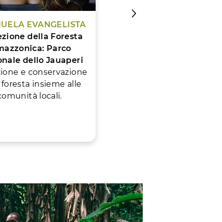
UELA EVANGELISTA
REBECCA ZACCARINI
ezione della Foresta
Recup
azzonica: Parco
Lotta contro lo spreco
nale dello Jauaperi
alimentare e l’esclusion
ione e conservazione
sociale attraverso
 foresta insieme alle
un’azione
comunità locali.
partecipata e inclusiva n
mercati aperti di Milano