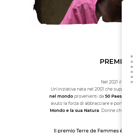
I
PREMIO 
c
s
c
c
Nel 2021 il p
c
Un’iniziativa nata nel 2001 che support
nel mondo
provenienti da
50 Paesi diff
avuto la forza di abbracciare e portare
Mondo e la sua Natura
. Donne che sono
Il premio Terre de Femmes è stat