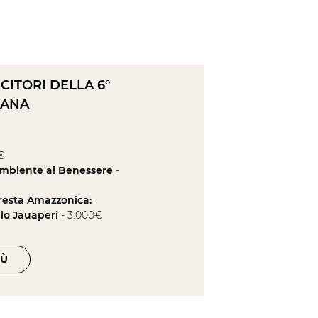
NCITORI DELLA 6°
IANA
€
l’Ambiente al Benessere
-
oresta Amazzonica:
llo Jauaperi
- 3.000€
IÙ