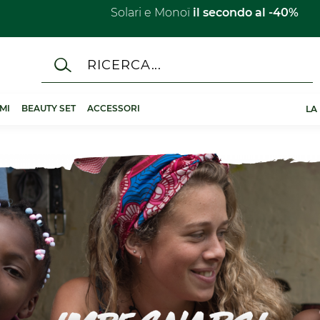
Solari e Monoï
il secondo al -40%​
MI
BEAUTY SET
ACCESSORI
LA