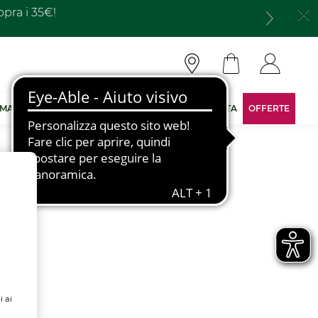
opra i 35€!
 MARCA
DIVENTA CONSULENTE
AREA RISERVATA
OFFERTE
i ai