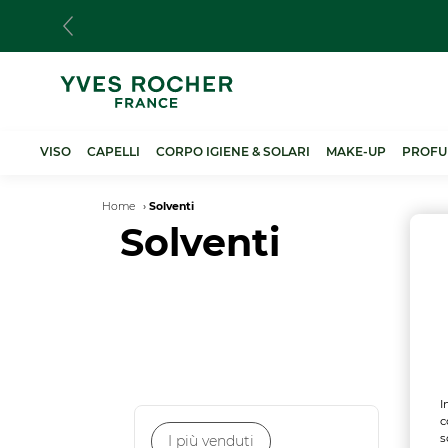
Salta
al
contenuto
principale
VISO
CAPELLI
CORPO IGIENE & SOLARI
MAKE-UP
PROFU
Breadcrumb
Home
Solventi
Solventi
I
c
NO
s
I più venduti