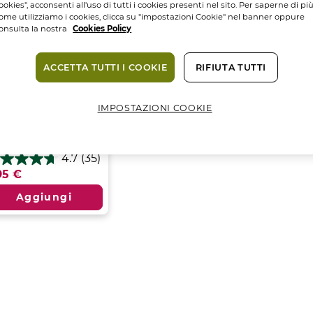
ookies", acconsenti all'uso di tutti i cookies presenti nel sito. Per saperne di pi
ome utilizziamo i cookies, clicca su "impostazioni Cookie" nel banner oppure
onsulta la nostra
Cookies Policy
ACCETTA TUTTI I COOKIE
RIFIUTA TUTTI
IMPOSTAZIONI COOKIE
lvente Unghie
licato Express -...
cone
100
ML.
4.7
(35)
7
95 €
Aggiungi
lle.
censioni