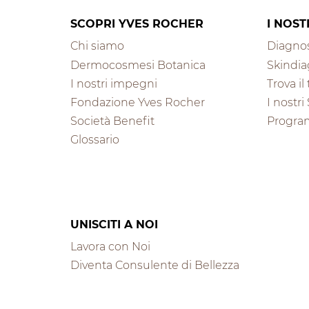
SCOPRI YVES ROCHER
I NOST
Chi siamo
Diagnos
Dermocosmesi Botanica
Skindia
I nostri impegni
Trova i
Fondazione Yves Rocher
I nostri
Società Benefit
Progra
Glossario
UNISCITI A NOI
Lavora con Noi
Diventa Consulente di Bellezza