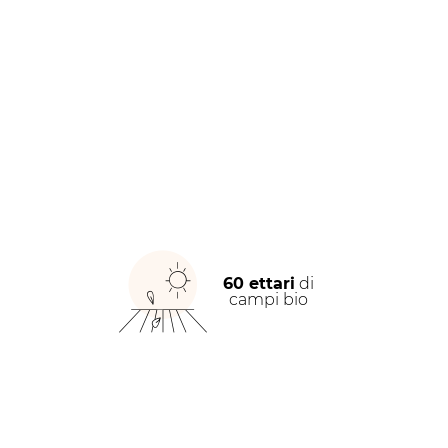
60 ettari
di
campi bio