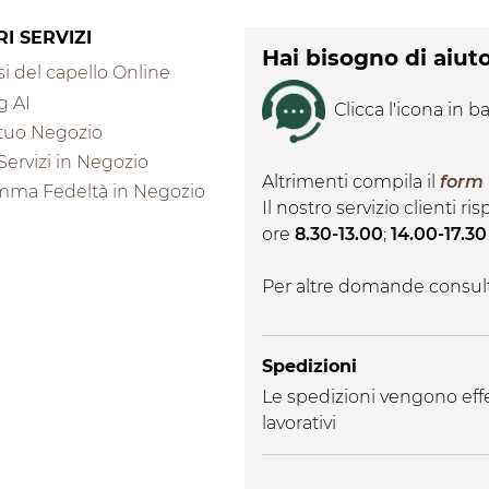
RI SERVIZI
Hai bisogno di aiut
i del capello Online
g AI
Clicca l'icona in ba
l tuo Negozio
 Servizi in Negozio
Altrimenti compila il
form
mma Fedeltà in Negozio
Il nostro servizio clienti r
ore
8.30-13.00
;
14.00-17.30
Per altre domande consul
Spedizioni
Le spedizioni vengono effe
lavorativi