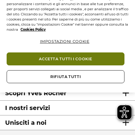
personalizzare i contenuti e gli annunci in base alle tue preferenze,
per proporti servizi collegati ai social media , e per analizzare il traffico
del sito. Cliccando su "Accetta tutti i cookies", acconsenti all'uso di tutti
i cookies presenti nel sito. Per saperne di più su come utilizziamo i
cookies, clicca su "impostazioni Cookie" nel banner oppure consulta la
nostra
Cookies Policy
IMPOSTAZIONI COOKIE
100%
attivi
60 ettari
di
Prodotti
vegetali
campi bio
eco-concepiti
ACCETTA TUTTI I COOKIE
RIFIUTA TUTTI
Scopri Yves Rocher
I nostri servizi
Unisciti a noi