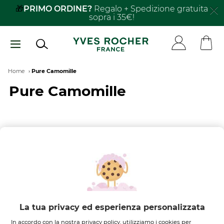
Salta
🎁
PRIMO ORDINE?
Regalo + Spedizione gratuita
sopra i 35€!
al
contenuto
principale
Breadcrumb
Home
Pure Camomille
Pure Camomille
FILTRA PER
ORDINA PER
Nessun risultato trovato
La tua privacy ed esperienza personalizzata
In accordo con la nostra privacy policy, utilizziamo i cookies per