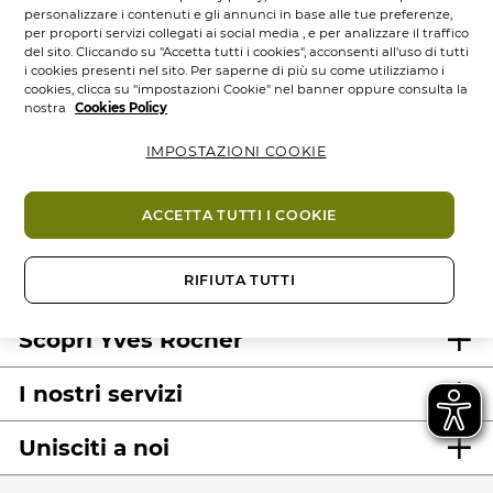
personalizzare i contenuti e gli annunci in base alle tue preferenze,
per proporti servizi collegati ai social media , e per analizzare il traffico
del sito. Cliccando su "Accetta tutti i cookies", acconsenti all'uso di tutti
i cookies presenti nel sito. Per saperne di più su come utilizziamo i
cookies, clicca su "impostazioni Cookie" nel banner oppure consulta la
nostra
Cookies Policy
IMPOSTAZIONI COOKIE
100%
attivi
60 ettari
di
Prodotti
vegetali
campi bio
eco-concepiti
ACCETTA TUTTI I COOKIE
RIFIUTA TUTTI
Scopri Yves Rocher
I nostri servizi
Unisciti a noi