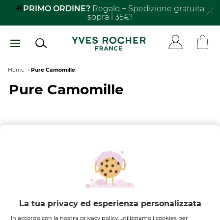
Salta
🎁
PRIMO ORDINE?
Regalo + Spedizione gratuita
sopra i 35€!
al
contenuto
principale
Breadcrumb
Home
Pure Camomille
Pure Camomille
FILTRA PER
ORDINA PER
Nessun risultato trovato
La tua privacy ed esperienza personalizzata
In accordo con la nostra privacy policy, utilizziamo i cookies per